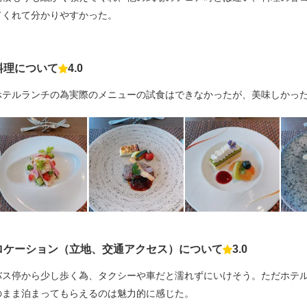
てくれて分かりやすかった。
料理について
4.0
点数
ホテルランチの為実際のメニューの試食はできなかったが、美味しかっ
ロケーション（立地、交通アクセス）について
3.0
点数
バス停から少し歩く為、タクシーや車だと濡れずにいけそう。ただホテ
のまま泊まってもらえるのは魅力的に感じた。