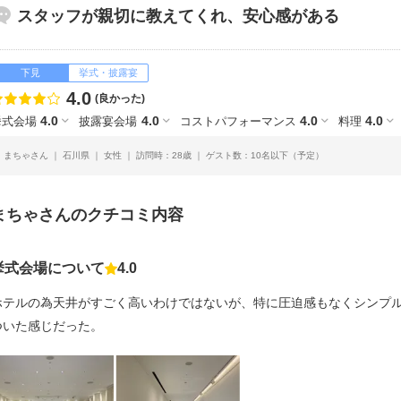
スタッフが親切に教えてくれ、安心感がある
下見
挙式・披露宴
4.0
点数
(良かった)
4.0
4.0
4.0
4.0
挙式会場
披露宴会場
コストパフォーマンス
料理
まちゃさん
石川県
女性
訪問時：28歳
ゲスト数：10名以下
（予定）
まちゃさんのクチコミ内容
挙式会場について
4.0
点数
ホテルの為天井がすごく高いわけではないが、特に圧迫感もなくシンプ
ついた感じだった。