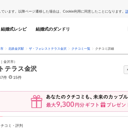
用しています。以降ページ遷移した場合は、Cookie利用に同意したことになります。
結婚式レシピ
結婚式のダンドリ
沢市
北鉄金沢駅
ザ・フォレストテラス金沢
クチコミ一覧
クチコミ詳細
｜
金沢市
）
トテラス金沢
47件
15件
クチコミ・評判