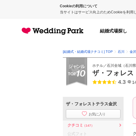
Cookieの利用について
当サイトはサービス向上のためCookieを利
結婚式場探し
[結婚式・結婚式場クチコミ] TOP
石川
金
ホテル
／
石川全域
（
石川県
ザ・フォレス
4.3
点数
1
ザ・フォレストテラス金沢
お気に入り
クチコミ
（147）
公式フォト