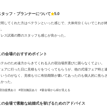
スタッフ・プランナーについて
5.0
点数
説明してくれた方はベテランといった感じで、大体何分くらいでこれが
た。
ドレス試着の際のスタッフも感じが良かった。
この会場のおすすめポイント
ホテルのため遠方からきてくれる人の宿泊場所選びに困らなくてよい。
フェアに行った日に見積もりをつくってもらうが、他の式場フェア時と
というのがなく、見積もりに有効期限が書いてあったのも個人的に焦ら
良かった。
宿泊提携あり
宿泊施設あり
宴会場から緑が見える
この会場で素敵な結婚式を挙げるためのアドバイス