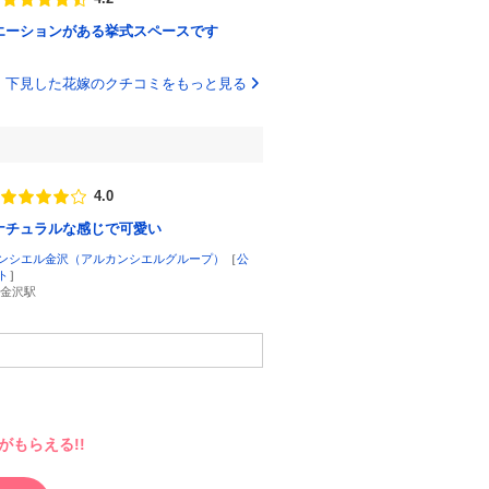
点数
エーションがある挙式スペースです
下見した花嫁のクチコミをもっと見る
4.0
点数
ナチュラルな感じで可愛い
ンシエル金沢（アルカンシエルグループ）
［
公
ト
］
 金沢駅
もらえる!!