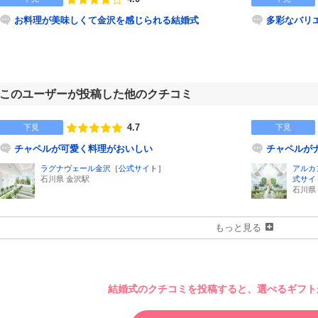
点数
お料理が美味しくて金沢を感じられる結婚式
多彩なバリ
このユーザーが投稿した他のクチコミ
4.7
下見
下見
点数
チャペルが可愛く料理がおいしい
チャペルが
ラグナヴェール金沢
［
公式サイト
］
アルカ
石川県 金沢駅
式サイ
石川県
もっと見る
結婚式のクチコミを投稿すると、選べるギフトが