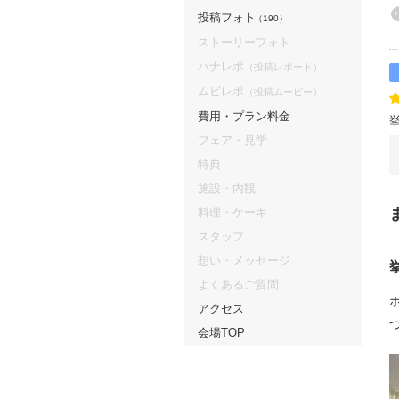
投稿フォト
（190）
ストーリーフォト
ハナレポ
（投稿レポート）
ムビレポ
（投稿ムービー）
費用・プラン料金
フェア・見学
特典
施設・内観
料理・ケーキ
スタッフ
想い・メッセージ
よくあるご質問
アクセス
会場TOP