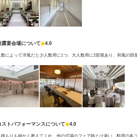
披露宴会場について
4.0
点数
人数によって洋風だと少人数用に1つ、大人数用に2部屋あり、和風の部
コストパフォーマンスについて
4.0
点数
見積もりも細かく教えてくれ、他の式場のフェア時とは違い、料理の各