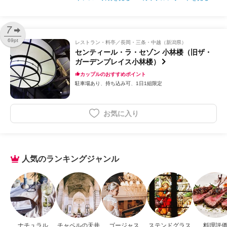
7
69pt
レストラン・料亭
長岡・三条・中越（新潟県）
センティール・ラ・セゾン 小林楼（旧ザ・
ガーデンプレイス小林楼）
カップルのおすすめポイント
駐車場あり
持ち込み可
1日1組限定
お気に入り
人気のランキングジャンル
ナチュラル
チャペルの天井
ゴージャス
ステンドグラス
料理評