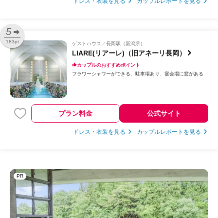
ドレス・衣装を見る
カップルレポートを見る
5
183pt
ゲストハウス
長岡駅（新潟県）
LIARE(リアーレ)（旧アネーリ長岡）
カップルのおすすめポイント
フラワーシャワーができる
駐車場あり
宴会場に窓がある
プラン料金
公式サイト
ドレス・衣装を見る
カップルレポートを見る
PR