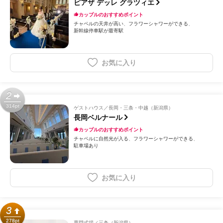
ピアザ デッレ グラツィエ
カップルのおすすめポイント
チャペルの天井が高い
フラワーシャワーができる
新幹線停車駅が最寄駅
お気に入り
2
314pt
ゲストハウス
長岡・三条・中越（新潟県）
長岡ベルナール
カップルのおすすめポイント
チャペルに自然光が入る
フラワーシャワーができる
駐車場あり
お気に入り
3
278pt
専門式場
三条（新潟県）