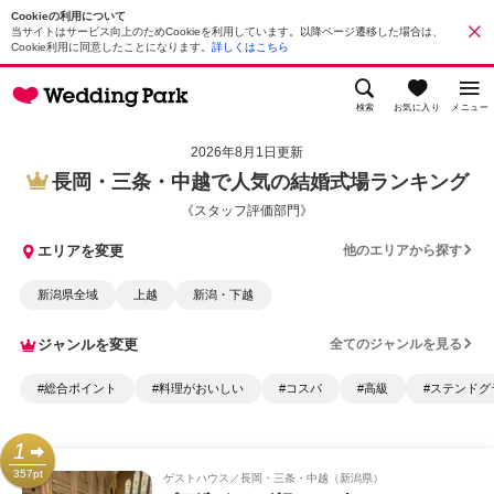
Cookieの利用について
当サイトはサービス向上のためCookieを利用しています。以降ページ遷移した場合は、
Cookie利用に同意したことになります。
詳しくはこちら
検索
お気に入り
メニュー
2026年8月1日更新
長岡・三条・中越で人気の結婚式場ランキング
《スタッフ評価部門》
エリアを変更
他のエリアから探す
新潟県全域
上越
新潟・下越
ジャンルを変更
全てのジャンルを見る
#総合ポイント
#料理がおいしい
#コスパ
#高級
#ステンドグ
1
357pt
ゲストハウス
長岡・三条・中越（新潟県）