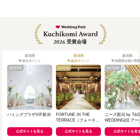
2026
受賞会場
新潟県
新潟県
新潟県
総合ポイント
総合ポイント
披露宴会場の雰囲
ハミングプラザVIP新潟
FORTUNE IN THE
ニーズ新潟 by T&
TERRACE（フォーチュ
WEDDING(旧 ア
ン イン ザ テラス）
ラブ迎賓館 新潟)
公式サイトを見る
公式サイトを見る
公式サイトを見