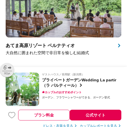
あてま高原リゾート ベルナティオ
大自然に囲まれた空間で非日常を愉しむ結婚式
6
92pt
ゲストハウス
長岡駅（新潟県）
プライベートガーデンWedding La partir
（ラ パルティール）
カップルのおすすめポイント
ガーデン
フラワーシャワーができる
ガーデン挙式
プラン料金
公式サイト
ドレス・衣装を見る
カップルレポートを見る