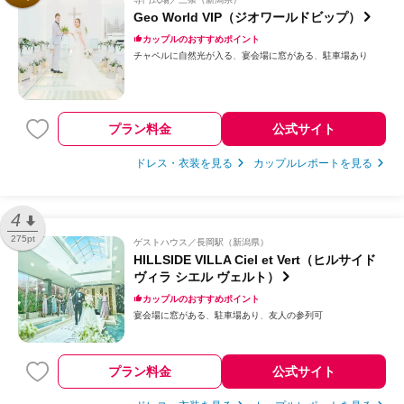
Geo World VIP（ジオワールドビップ）
カップルのおすすめポイント
チャペルに自然光が入る
宴会場に窓がある
駐車場あり
プラン料金
公式サイト
ドレス・衣装を見る
カップルレポートを見る
4
275pt
ゲストハウス
長岡駅（新潟県）
HILLSIDE VILLA Ciel et Vert（ヒルサイド
ヴィラ シエル ヴェルト）
カップルのおすすめポイント
宴会場に窓がある
駐車場あり
友人の参列可
プラン料金
公式サイト