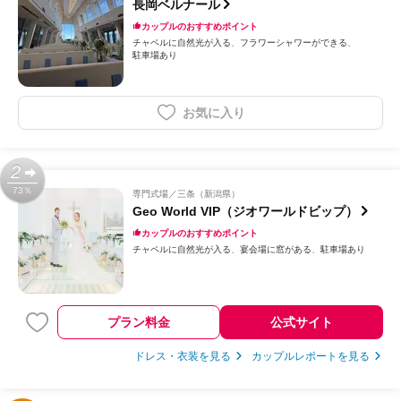
長岡ベルナール
カップルのおすすめポイント
チャペルに自然光が入る
フラワーシャワーができる
駐車場あり
お気に入り
2
73％
専門式場
三条（新潟県）
Geo World VIP（ジオワールドビップ）
カップルのおすすめポイント
チャペルに自然光が入る
宴会場に窓がある
駐車場あり
プラン料金
公式サイト
ドレス・衣装を見る
カップルレポートを見る