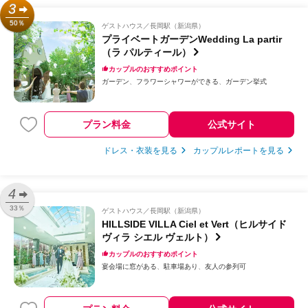
3
50％
ゲストハウス
長岡駅（新潟県）
プライベートガーデンWedding La partir
（ラ パルティール）
カップルのおすすめポイント
ガーデン
フラワーシャワーができる
ガーデン挙式
プラン料金
公式サイト
ドレス・衣装を見る
カップルレポートを見る
4
33％
ゲストハウス
長岡駅（新潟県）
HILLSIDE VILLA Ciel et Vert（ヒルサイド
ヴィラ シエル ヴェルト）
カップルのおすすめポイント
宴会場に窓がある
駐車場あり
友人の参列可