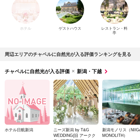
ホテル
ゲストハウス
レストラン・料
亭
周辺エリアのチャペルに自然光が入る評価ランキングを見る
×
チャペルに自然光が入る評価
新潟・下越
ホテル日航新潟
ニーズ新潟 by T&G
新潟モノリス（NIIGA
WEDDING(旧 アークク
MONOLITH）