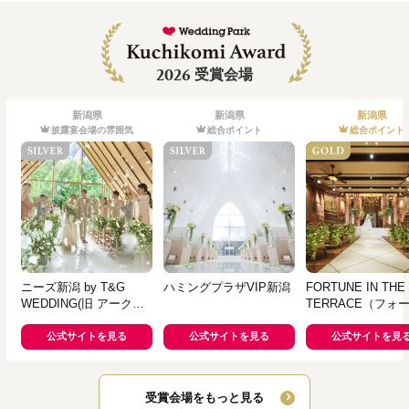
2026
受賞会場
新潟県
新潟県
新潟県
披露宴会場の雰囲気
総合ポイント
総合ポイント
ニーズ新潟 by T&G
ハミングプラザVIP新潟
FORTUNE IN THE
WEDDING(旧 アークク
TERRACE（フォ
ラブ迎賓館 新潟)
ン イン ザ テラス
公式サイトを見る
公式サイトを見る
公式サイトを見
受賞会場をもっと見る