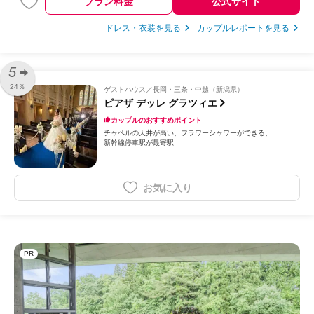
プラン料金
公式サイト
ドレス・衣装を見る
カップルレポートを見る
5
24％
ゲストハウス
長岡・三条・中越（新潟県）
ピアザ デッレ グラツィエ
カップルのおすすめポイント
チャペルの天井が高い
フラワーシャワーができる
新幹線停車駅が最寄駅
お気に入り
PR