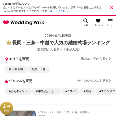
Cookieの利用について
当サイトはサービス向上のためCookieを利用しています。以降ページ遷移した場合は、
Cookie利用に同意したことになります。
詳しくはこちら
検索
お気に入り
メニュー
2026年8月1日更新
長岡・三条・中越で人気の結婚式場ランキング
《自然光が入るチャペルが人気》
エリアを変更
他のエリアから探す
新潟県全域
新潟・下越
ジャンルを変更
全てのジャンルを見る
#総合ポイント
#料理がおいしい
#コスパ
#高級
#ステンドグ
1
73％
ゲストハウス
長岡・三条・中越（新潟県）