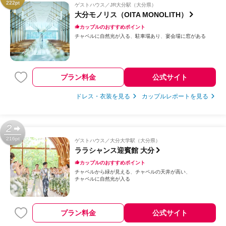
222pt
ゲストハウス
JR大分駅（大分県）
大分モノリス（OITA MONOLITH）
カップルのおすすめポイント
チャペルに自然光が入る
駐車場あり
宴会場に窓がある
プラン料金
公式サイト
ドレス・衣装を見る
カップルレポートを見る
2
216pt
ゲストハウス
大分大学駅（大分県）
ララシャンス迎賓館 大分
カップルのおすすめポイント
チャペルから緑が見える
チャペルの天井が高い
チャペルに自然光が入る
プラン料金
公式サイト