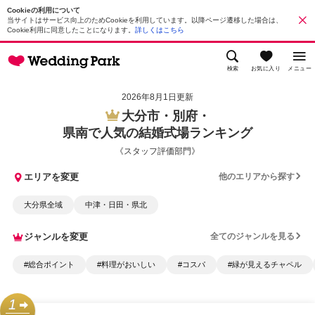
Cookieの利用について
当サイトはサービス向上のためCookieを利用しています。以降ページ遷移した場合は、
Cookie利用に同意したことになります。
詳しくはこちら
検索
お気に入り
メニュー
2026年8月1日更新
大分市・別府・
県南で人気の結婚式場ランキング
《スタッフ評価部門》
エリアを変更
他のエリアから探す
大分県全域
中津・日田・県北
ジャンルを変更
全てのジャンルを見る
#総合ポイント
#料理がおいしい
#コスパ
#緑が見えるチャペル
1