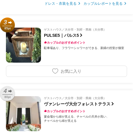
ドレス・衣装を見る
カップルレポートを見る
3
85pt
ゲストハウス
大分市・別府・県南（大分県）
PULSE5｜パルス5
カップルのおすすめポイント
駐車場あり
フラワーシャワーができる
新婦の控室が個室
お気に入り
4
80pt
ゲストハウス
大分市・別府・県南（大分県）
ヴァンレーヴ大分フォレストテラス
カップルのおすすめポイント
宴会場から緑が見える
チャペルの天井が高い
チャペルから緑が見える