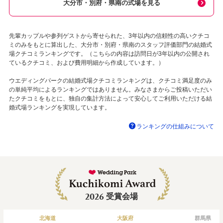
大分市・別府・県南の式場を見る
先輩カップルや参列ゲストから寄せられた、3年以内の信頼性の高いクチコ
ミのみをもとに算出した、大分市・別府・県南のスタッフ評価部門の結婚式
場クチコミランキングです。（こちらの内容は訪問日が3年以内の公開され
ているクチコミ、および費用明細から作成しています。）
ウエディングパークの結婚式場クチコミランキングは、クチコミ満足度のみ
の単純平均によるランキングではありません。みなさまからご投稿いただい
たクチコミをもとに、独自の集計方法によって安心してご利用いただける結
婚式場ランキングを実現しています。
ランキングの仕組みについて
2026
受賞会場
北海道
大阪府
群馬県