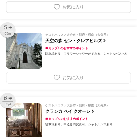
お気に入り
5
65pt
ゲストハウス
大分市・別府・県南（大分県）
天空の森 セントクレアヒルズ
カップルのおすすめポイント
駐車場あり
フラワーシャワーができる
シャトルバスあり
お気に入り
6
53pt
ゲストハウス
大分市・別府・県南（大分県）
クラシカ ベイ クオーレ
カップルのおすすめポイント
駐車場あり
申込み前試食可
シャトルバスあり