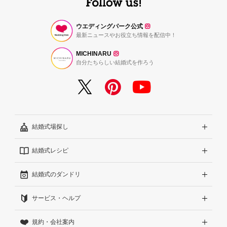
ウエディングパーク公式
最新ニュースやお役立ち情報を配信中！
MICHINARU
自分たちらしい結婚式を作ろう
結婚式場探し
結婚式レシピ
エリアから探す
結婚式のダンドリ
こだわりから探す
結婚式準備レポート『ハナレポ』
サービス・ヘルプ
雰囲気から探す
結婚式当日の動画『ムビレポ』
結婚準備ガイド
規約・会社案内
見積りから探す
Wedding Park Magazine
サイトコンセプト