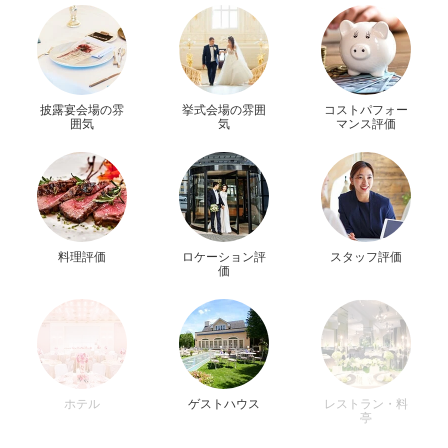
披露宴会場の雰
挙式会場の雰囲
コストパフォー
囲気
気
マンス評価
料理評価
ロケーション評
スタッフ評価
価
ホテル
ゲストハウス
レストラン・料
亭