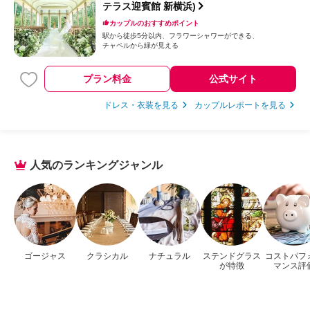
テラス迎賓館 新横浜)
カップルのおすすめポイント
駅から徒歩5分以内
フラワーシャワーができる
チャペルから緑が見える
プラン料金
公式サイト
ドレス・衣装を見る
カップルレポートを見る
人気のランキングジャンル
ゴージャス
クラシカル
ナチュラル
ステンドグラス
コストパフ
が特徴
マンス評