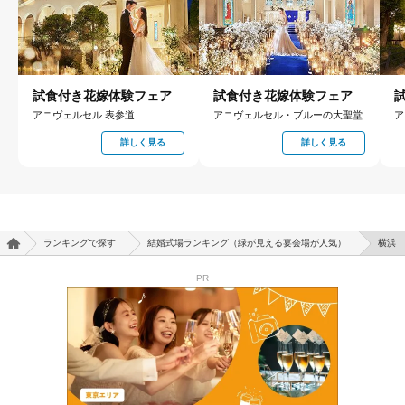
試食付き花嫁体験フェア
試食付き花嫁体験フェア
アニヴェルセル 表参道
アニヴェルセル・ブルーの大聖堂
ア
詳しく見る
詳しく見る
ランキングで探す
結婚式場ランキング（緑が見える宴会場が人気）
横浜
PR