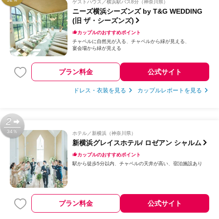
ゲストハウス
横浜駅バス8分（神奈川県）
ニーズ横浜シーズンズ by T&G WEDDING
(旧 ザ・シーズンズ)
カップルのおすすめポイント
チャペルに自然光が入る
チャペルから緑が見える
宴会場から緑が見える
プラン料金
公式サイト
ドレス・衣装を見る
カップルレポートを見る
2
34％
ホテル
新横浜（神奈川県）
新横浜グレイスホテル/ ロゼアン シャルム
カップルのおすすめポイント
駅から徒歩5分以内
チャペルの天井が高い
宿泊施設あり
プラン料金
公式サイト