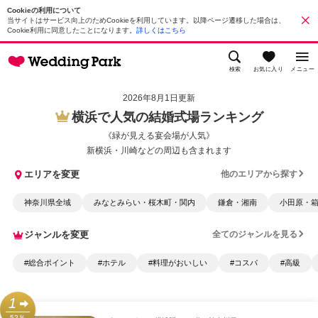
Cookieの利用について
当サイトはサービス向上のためCookieを利用しています。以降ページ遷移した場合は、
Cookie利用に同意したことになります。
詳しくはこちら
検索
お気に入り
メニュー
2026年8月1日更新
横浜で人気の結婚式場ランキング
《緑が見える宴会場が人気》
新横浜・川崎などの周辺も含まれます
エリアを変更
他のエリアから探す
神奈川県全域
みなとみらい・桜木町・関内
鎌倉・湘南
小田原・
ジャンルを変更
全てのジャンルを見る
#総合ポイント
#ホテル
#料理がおいしい
#コスパ
#高級
1
52％