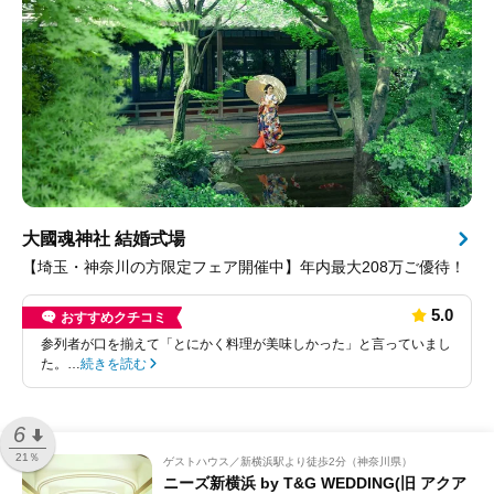
大國魂神社 結婚式場
【埼玉・神奈川の方限定フェア開催中】年内最大208万ご優待！
5.0
おすすめクチコミ
参列者が口を揃えて「とにかく料理が美味しかった」と言っていまし
た。…
続きを読む
6
21％
ゲストハウス
新横浜駅より徒歩2分（神奈川県）
ニーズ新横浜 by T&G WEDDING(旧 アクア