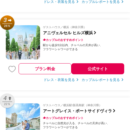
ドレス・衣装を見る
カップルレポートを見る
3
26％
ゲストハウス
横浜（神奈川県）
アニヴェルセル ヒルズ横浜
カップルのおすすめポイント
駅から徒歩5分以内
チャペルの天井が高い
フラワーシャワーができる
プラン料金
公式サイト
ドレス・衣装を見る
カップルレポートを見る
4
22％
ゲストハウス
横浜駅/新高島駅（神奈川県）
アートグレイス・ポートサイドヴィラ
カップルのおすすめポイント
チャペルに自然光が入る
チャペルの天井が高い
フラワーシャワーができる