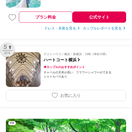
プラン料金
公式サイト
ドレス・衣装を見る
カップルレポートを見る
5
22％
ゲストハウス
横浜・新横浜・川崎（神奈川県）
ハートコート横浜
カップルのおすすめポイント
チャペルの天井が高い
フラワーシャワーができる
シャトルバスあり
お気に入り
PR