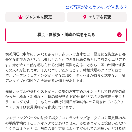
公式写真があるランキングを見る
ジャンルを変更
エリアを変更
横浜・新横浜・川崎の式場を見る
横浜周辺は中華街、みなとみらい、赤レンガ倉庫など、歴史的な街並みと都
会的な街並みのどちらも楽しむことができる観光名所として有名なエリアで
す。港が近く自然を感じられる公園や庭園もあることから、国内外問わず多
くの人々が訪れます。そんなエリアだからこそ、結婚式場のタイプも豊富
で、ガーデンウェディングが可能な式場や、チャペルが自慢な式場など、幅
広いタイプの個性的な会場が多い傾向があります。
先輩カップルや参列ゲストから、会場のおすすめポイントとして投票率の高
かった、横浜・新横浜・川崎の緑が見える宴会場が人気の結婚式場クチコミ
ランキングです。（こちらの内容は訪問日が3年以内の公開されているクチ
コミ、および費用明細から作成しています。）
ウエディングパークの結婚式場クチコミランキングは、クチコミ満足度のみ
の単純平均によるランキングではありません。みなさまからご投稿いただい
たクチコミをもとに、独自の集計方法によって安心してご利用いただける結