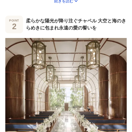
続きを読む
えるお手伝いをいたします。
特別な一日をゆったりと迎えられるのは、ホテルウエディングな
柔らかな陽光が降り注ぐチャペル 大空と海のき
らでは。ホテルのあらゆるところから望む海や街の景色はまるで
らめきに包まれ永遠の愛の誓いを
お二人を祝福するよう。永遠に心に残る、上質な時間をお過ごし
ください。
横浜みなとみらいとともに30年歩み続けたヨコハマグランドイン
ターコンチネンタルホテル。
おふたりの新たな門出やこの先も輝く思い出の場所として、忘れ
られない特別な一日を。