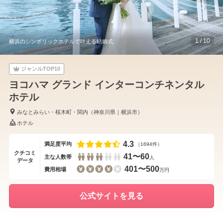
1
/
10
横浜のシンボリックホテルで叶える結婚式
ジャンルTOP10
ヨコハマ グランド インターコンチネンタル
ホテル
みなとみらい・桜木町・関内
（
神奈川県
｜
横浜市
）
ホテル
4.3
満足度平均
（1694件）
クチコミ
41〜60
主な人数帯
人
データ
401〜500
費用相場
万円
公式サイトを見る