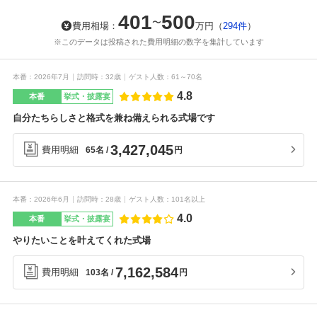
401
500
〜
費用相場：
万円
（
294件
）
※このデータは投稿された費用明細の数字を集計しています
本番
2026年7月
訪問時
32歳
ゲスト人数
61～70名
4.8
本番
挙式・披露宴
自分たちらしさと格式を兼ね備えられる式場です
3,427,045
費用明細
円
65名
本番
2026年6月
訪問時
28歳
ゲスト人数
101名以上
4.0
本番
挙式・披露宴
やりたいことを叶えてくれた式場
7,162,584
費用明細
円
103名