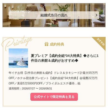
STORY PHOTO
結婚式当日の流れ
おすすめ
成約特典
夏プレミア【成約全組*34大特典】◆さらに1
件目の来館＆成約がおすすめ◆
年イチお得【1件目の来館＆成約】ドレス＆タキシード計最大55万円
OFF／ホテル宿泊券プレゼント【成約全組*34大特典】会場費22万円
OFF／美容5万5000円OFF／ブライダルエステ優待…他
適用期間：2026/07/27 〜 2026/08/31
公式サイトで限定特典を見る