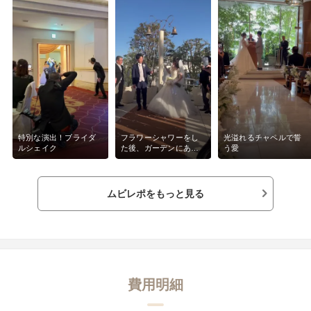
携がきちんとされ
大変良い一日とな
タリティは何にも
ぞれのポジション
いるので、クオリ
す。カメラマンさ
さんなど当日初め
ですが、とても安
式になるとは、こ
た。プランナーさ
とだと思います。
特別な演出！ブライダ
フラワーシャワーをし
光溢れるチャペルで誓
ルシェイク
た後、ガーデンにある
う愛
元でも伝えてみる
カリヨンベルを鳴らす
す。私は歌って入
演出をしました♪
変更したりなど、
えてくださいまし
ムビレポをもっと見る
クスできて非現実
ル自分たちらしさ
なし式探しの軸の
ものでした。ヨコ
ネンタルホテルが
も決め手の一つで
費用明細