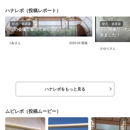
じめ考える必要があると思います。また、動画
なさんグレードア
編集や小物作成等の時間がかかるものは数か月
ても悩みましたが
ハナレポ（投稿レポート）
前からやることで、直前に忙しくなることはほ
よりもプランのも
ぼありません。スケジュール管理と役割分担を
し、そのままでお
しっかりすることが、喧嘩をせず最高の結婚式
満足して喜んでお
挙式・披露宴
挙式・披露宴
ができる秘訣だと思います。自分たちが叶えた
たと思っておりま
この会場で挙げて良かった
平日開催だった
い式のイメージを体現化できるか。横浜らしい
ドリンクのことも考
きました！
景色を眺めながら披露宴ができるか。持ち込み
した。ノンアルコ
Lilyさん
2026.04
開催
制限があるか。「ゲストと一体化したライブの
も美味しくいただ
さゆりさん
ような結婚式」ができ、動画や小物類の持ち込
とみらい駅から5
みに制限がない。また、結婚式終了後も毎年結
連携駐車場があり
婚式の思い出を話すきっかけとしたく、宿泊や
車を横付けし、祖
ランチなどの利用もできる点。
ころ、スタッフさ
と伯父が一緒に待
ったそうです。ア
でした。また、立
もスタッフがすぐ
ハナレポをもっと見る
祖父の写真を親族
すが、乾杯酒を写
な気遣いにたくさ
新郎新婦側として
ムビレポ（投稿ムービー）
コートしてくださ
ンナーさんと、会
れぞれプロとして