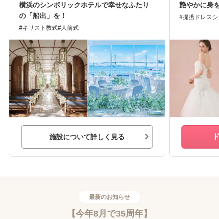
横浜のシンボリックホテルで幸せなふたり
艶やかに身を
の「船出」を！
提携ドレスシ
キリスト教式
人前式
施設について詳しく見る
最新のお知らせ
【今年8月で35周年】