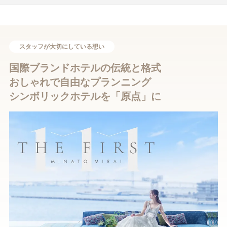
海がキラキラと輝く明るく爽やかなランチタイムから
移り変わる空の色と夜景を楽しむ大人なトワイライトタイムまで
季節や時間の経過を楽しめるのも魅力です。
スタッフが大切にしている想い
国際ブランドホテルの伝統と格式
ご新郎ご新婦様には結婚式の前後2泊3日をプレゼント。
おしゃれで自由なプランニング
朝起きてから眠るまで、贅沢で夢のようなステイ＆ウエディング
シンボリックホテルを「原点」に
を叶えて♪