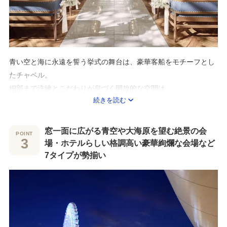
青い空と海に永遠を誓う挙式の舞台は、豪華客船をモチーフとし
たチャペル。
細部まで洗練とこだわりが息づく開放的な空間は
続きを読む
溢れる自然光が花嫁を包みこみ、感動的なセレモニーが叶う。
挙式後は目の前に海が広がるガーデンで幸せのカリヨンベルや、
窓一面に広がる青空や大海原を望む絶景の会
フラワーシャワーのセレモニーを。
場・ホテルらしい格調高い豪華絢爛な会場など
まるでリゾートウエディングのような、笑顔溢れるリラックスし
7タイプが勢揃い
た雰囲気に。
バージンロードに映える運命のドレスは、提携3社から選べる♪
王道でクラシカルなデザインから、最旬トレンドのインポートド
レスまでご用意しています。