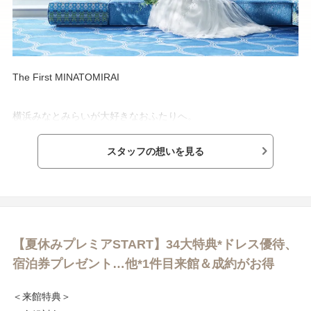
The First MINATOMIRAI
横浜みなとみらいが大好きなおふたりへ。
スタッフの想いを見る
「みなとみらい1-1-1」はじまりの場所に建つ
横浜のシンボリックホテルを、家族の原点に。
世界中で愛される
インターコンチネンタルホテルズ＆リゾーツの
【夏休みプレミアSTART】34大特典*ドレス優待、
一流のおもてなしと
宿泊券プレゼント…他*1件目来館＆成約がお得
業界最大手のプランニングスキルを駆使して
＜来館特典＞