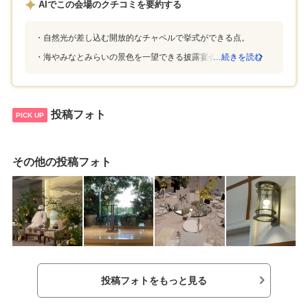
AIでこの会場のクチコミを要約する
すが、希望する品を全て持ち込めるとのこと
もらい野菜演出で2
で、動画や小物類は自作をしたものを持ち込み
ケーキはそのまま
ました（動画は持ち込み料がかかりましたが、
た。また、乾杯の
自然光が差し込む開放的なチャペルで挙式ができる点。
それ以外は無料でした）。特に年に1度のブライ
出を新郎がやるこ
海やみなとみらいの景色を一望できる披露宴会場がある点。
…続きを読む
ダルフェアや小物フェアに参加をしたことで、
4,000円、お子様
衣装代といった高額なものを大幅に割引してい
た。結果としてド
ただきました。こちらへの参加はマストです。
かる費用は抑えら
「みなとみらいの風景の代名詞」ですが、慣れ
が、ドレスを提携
ていないと桜木町からどうやって来るのが近い
た。小物持ち込み
投稿フォト
PICK UP
か分かりづらいかもしれないです。また、みな
は、持ち込みは2
とみらい駅からであれば徒歩5分程度なのです
ムービーだけにし
が、こちらも案内掲示が少なく、クイーンズス
やめて、写真のア
その他の投稿フォト
クエアの中を通るため、ゲストには案内図を配
したので、少し値
布すると安心かと思います。しかし、みなとみ
の記念品も持ち込
らいの一等地に君臨するので景色は抜群です。
ペーパーアイテム
「自分の理想が実現できる」そんな会場です。
作っても値下がり
私たちはライブのようにゲストにも楽しんでも
持ち込み料も無料
らえる披露宴を考えていたのですが、プランナ
イテムが人数には
ーさんや司会者さんから色々な提案をしてくだ
した。メニュー表
さり、想像以上の盛り上がりになりました。音
も、別で発注にし
楽についても楽曲数はかなり多く、著作権関係
ので直接自宅に送
投稿フォトをもっと見る
は代理申請をしてくださったのでとても助かり
だけそれぞれ送る
ました。夫婦でどういう式にしたいかをあらか
た。プラン内のコ