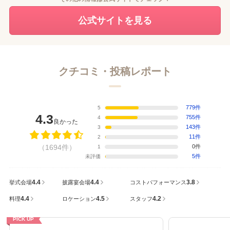
公式サイトを見る
クチコミ・投稿レポート
779件
5
4.3
755件
4
良かった
143件
3
11件
2
（1694件）
0件
1
5件
未評価
4.4
4.4
3.8
挙式会場
披露宴会場
コストパフォーマンス
4.4
4.5
4.2
料理
ロケーション
スタッフ
PICK UP