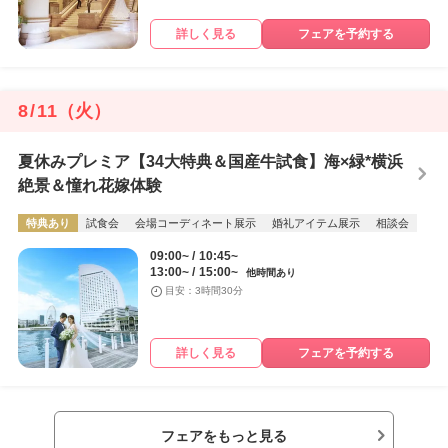
詳しく見る
フェアを予約する
8
/
11
（火）
夏休みプレミア【34大特典＆国産牛試食】海×緑*横浜
絶景＆憧れ花嫁体験
特典あり
試食会
会場コーディネート展示
婚礼アイテム展示
相談会
09:00~
10:45~
13:00~
15:00~
他時間あり
目安：3時間30分
詳しく見る
フェアを予約する
フェアをもっと見る