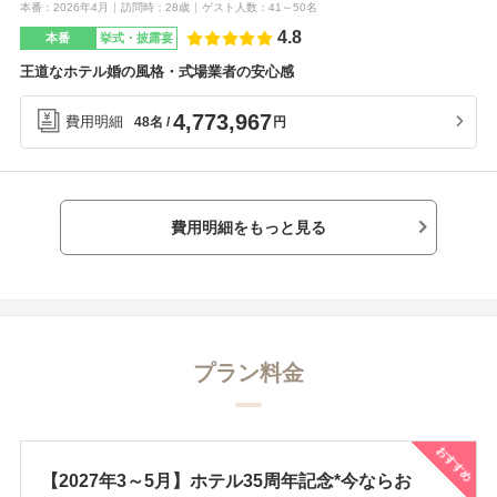
本番
2026年4月
訪問時
28歳
ゲスト人数
41～50名
4.8
本番
挙式・披露宴
王道なホテル婚の風格・式場業者の安心感
4,773,967
費用明細
円
48名
費用明細をもっと見る
プラン料金
おすすめ
【2027年3～5月】ホテル35周年記念*今ならお