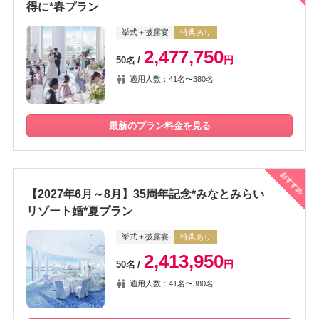
得に*春プラン
挙式＋披露宴
特典あり
2,477,750
円
50名
適用人数：41名〜380名
最新のプラン料金を見る
おすすめ
【2027年6月～8月】35周年記念*みなとみらい
リゾート婚*夏プラン
挙式＋披露宴
特典あり
2,413,950
円
50名
適用人数：41名〜380名