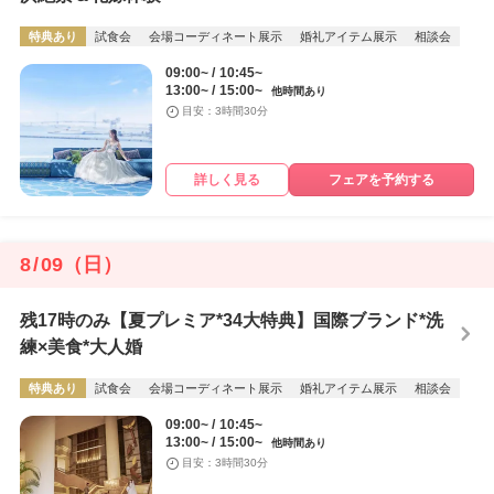
特典あり
試食会
会場コーディネート展示
婚礼アイテム展示
相談会
09:00~
10:45~
13:00~
15:00~
他時間あり
目安：3時間30分
詳しく見る
フェアを予約する
8
/
09
（日）
残17時のみ【夏プレミア*34大特典】国際ブランド*洗
練×美食*大人婚
特典あり
試食会
会場コーディネート展示
婚礼アイテム展示
相談会
09:00~
10:45~
13:00~
15:00~
他時間あり
目安：3時間30分