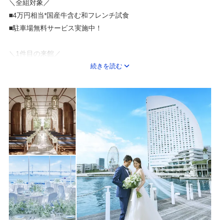
＼全組対象／
形にとらわれない
■4万円相当*国産牛含む和フレンチ試食
「ふたりだからこそ」の自由なウエディングを
■駐車場無料サービス実施中！
お約束いたします。
＼1件目の来館／
■ホテル最上階レストラン*アフタヌーンティー1名無料ご招待
続きを読む
＜成約特典＞
＼初めてのフェア参加＆成約で…／
■ドレス＆タキシード計最大55万円OFF
■準備期間に使える宿泊券プレゼント
＼成約全組*34大特典／
■会場使用料22万円OFF
■美容5万5000円OFF
■新郎新婦様の2泊3日の宿泊プレゼント
■1周年記念ディナーご優待
■お得な前撮りプランご案内