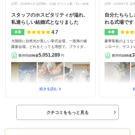
訪問：2026年1月
訪問時：32歳
ゲスト人数：51～60名
訪問：2026年7月
訪
スタッフのホスピタリティが溢れ、
自分たちらし
私達らしい結婚式となりました
れる式場です
4.7
本番
本番
大階段に自然光が美しい挙式会場、一面海の披
豪華客船のような
露宴会場。どれをとっても理想で、ブライダル
ンロード。ゲスト
フェアで一目ぼれをしました。そして動画やペ
聴いたと思います
5,051,289
3
費用明細
56名
円
費用明細
65名
ーパーアイテムの持ち込みも可能なので、私た
まで入れる。海が
ちがやりたい結婚式を実現できる最高の会場で
が落ち着いている
した。披露宴会場は大きく3会場あり、街側、海
ェルカムスペース
側、そして全天候型の内部屋です。私たちは横
ち込み料1着55,0
浜らしく海側でやったのですが、ガラス張りで
円でした！装花は、
朝～夜まで逆光にならずに美しい海を眺められ
円相当となり、見積
続きを読む
るロケーションで言葉を失いました。会場内も
卓分、ブーケもい
青を基調とした雰囲気なので、「これぞ海の街
からプラス5,00
横浜！」とゲストにも大喜びしていただけまし
時のブーケも別で
た。スクリーンも確か2台あるので、映像放映が
ょうど作成中との
クチコミをもっと見る
見づらいことはないです。また、築年数が30年
した。ドリンクがプ
以上と比較的年季を感じる可能性も考えました
のにしたこと、ウ
が、古さは全く感じませんでした。世界的なホ
含まれていたので
テルなので、持ち込み制限があると思ったので
「野菜克服セレモ