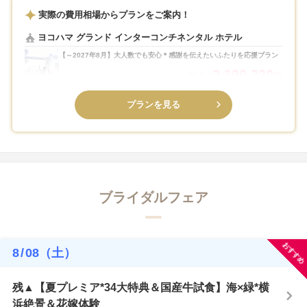
実際の費用相場からプランをご案内！
ヨコハマ グランド インターコンチネンタル ホテル
【～2027年8月】大人数でも安心＊感謝を伝えたいふたりを応援プラン
3,190,220
80名
円
プランを見る
ブライダルフェア
おすすめ
8
/
08
（土）
残▲【夏プレミア*34大特典＆国産牛試食】海×緑*横
浜絶景＆花嫁体験