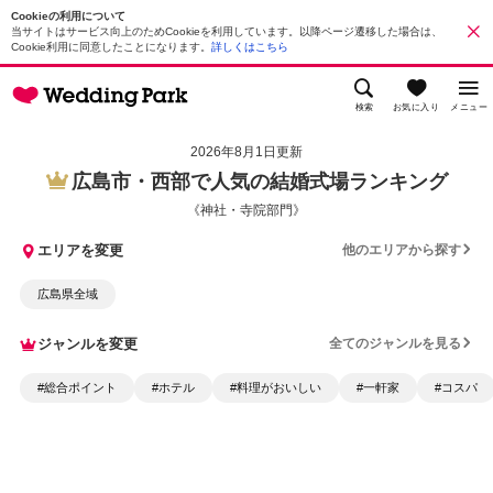
Cookieの利用について
当サイトはサービス向上のためCookieを利用しています。以降ページ遷移した場合は、
Cookie利用に同意したことになります。
詳しくはこちら
検索
お気に入り
メニュー
2026年8月1日更新
広島市・西部で人気の結婚式場ランキング
《神社・寺院部門》
エリアを変更
他のエリアから探す
広島県全域
ジャンルを変更
全てのジャンルを見る
#総合ポイント
#ホテル
#料理がおいしい
#一軒家
#コスパ