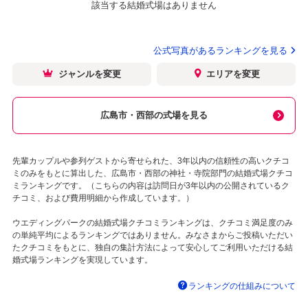
該当する結婚式場はありません
公式写真があるランキングを見る
ジャンルを変更
エリアを変更
広島市・西部の式場を見る
先輩カップルや参列ゲストから寄せられた、3年以内の信頼性の高いクチコ
ミのみをもとに算出した、広島市・西部の神社・寺院部門の結婚式場クチコ
ミランキングです。（こちらの内容は訪問日が3年以内の公開されているク
チコミ、および費用明細から作成しています。）
ウエディングパークの結婚式場クチコミランキングは、クチコミ満足度のみ
の単純平均によるランキングではありません。みなさまからご投稿いただい
たクチコミをもとに、独自の集計方法によって安心してご利用いただける結
婚式場ランキングを実現しています。
ランキングの仕組みについて