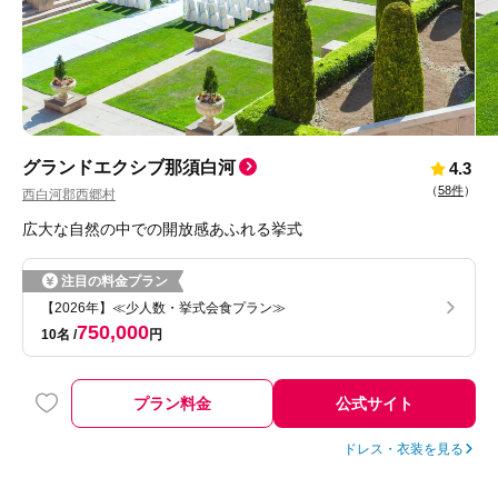
グランドエクシブ那須白河
4.3
（
58件
）
西白河郡西郷村
広大な自然の中での開放感あふれる挙式
注目の料金プラン
【2026年】≪少人数・挙式会食プラン≫
750,000
10名
円
プラン料金
公式サイト
ドレス・衣装を見る