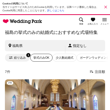
Cookieの利用について
当サイトはサービス向上のためCookieを利用しています。以降ページ遷移した場合は、
Cookie利用に同意したことになります。
詳しくはこちら
検索
お気に入り
メニュー
福島の挙式のみの結婚式におすすめな式場特集
福島県
指定なし
1
絞り込み
挙式のみOK
少人数結婚式
ガーデンウェディング
7件
注目順
PR