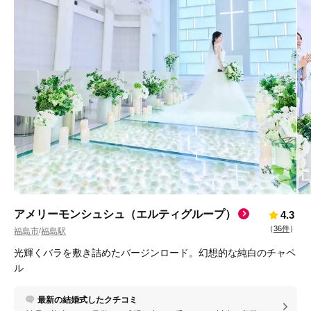
アメリーモンシュシュ（エルティグループ）
4.3
（
36件
）
福島市
福島駅
/
光輝くバラを敷き詰めたバージンロード。幻想的な純白のチャペ
ル
最新の結婚式したクチコミ