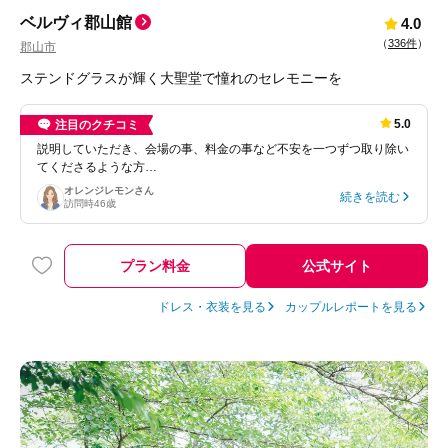
ベルヴィ郡山館
4.0
（
336件
）
郡山市
ステンドグラスが輝く大聖堂で憧れのセレモニーを
5.0
注目のクチコミ
説明していただき、会場の事、料金の事など不安を一つずつ取り除い
てくださるような方…
オレンジレモン
さん
続きを読む
訪問時
46歳
プラン料金
公式サイト
ドレス・衣装を見る
カップルレポートを見る