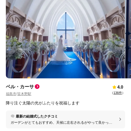
ベル・カーサ
4.0
（
136件
）
福島市
笹木野駅
/
降り注ぐ太陽の光がふたりを祝福します
最新の結婚式したクチコミ
ガーデンがとてもおすすめ、天候に左右されるがやって良かった
演出のひとつとなった！