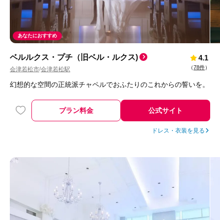
あなたにおすすめ
ベルルクス・プチ（旧ベル・ルクス)
4.1
（
78件
）
会津若松市
会津若松駅
/
幻想的な空間の正統派チャペルでおふたりのこれからの誓いを。
プラン料金
公式サイト
ドレス・衣装を見る