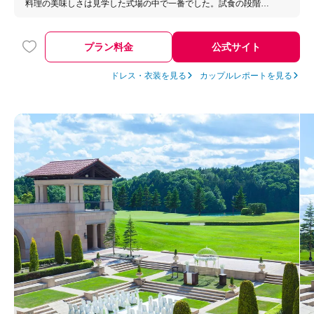
料理の美味しさは見学した式場の中で一番でした。試食の段階か
ら感動し、「ゲストにも喜んでもらえそう」と感じたのが印象的
です。また、ウェディングケーキや料理の内容についても柔軟に
相談でき、自分たちらしいオリジナルの結婚式を作ることができ
プラン料金
公式サイト
ました。リングドッグなどの演出に対応していただけた点もおす
すめです
ドレス・衣装を見る
カップルレポートを見る