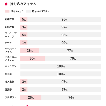
持ち込みアイテム
持ち込んだ
持ち込んでない
アイテム
5
95
新婦衣装
%
%
%
3
97
新郎衣装
%
%
ブーケ・ブ
5
95
%
%
ートニア
1
99
ケーキ
%
%
ペーパーア
23
77
%
%
イテム
ウェルカム
30
70
%
%
アイテム
100
カメラマン
%
100
司会者
%
3
97
引き出物
%
%
3
97
引菓子
%
%
26
74
プチギフト
%
%