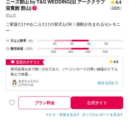
ニーズ郡山 by T&G WEDDING(旧 アーククラブ
4.4
迎賓館 郡山)
（
335件
）
郡山市
ご家族だけやお二人だけの挙式もOK！感動が生まれるセレモニ
ー
主な人数帯
（名）
20
40
60
80
費用相場
（万円）
200
300
400
500
4.5
注目のクチコミ
挙式会場も白で統一されており、バージンロードの青い絨毯がとても
映えて綺麗…
あきちゃん
さん
続きを読む
訪問時
29歳
プラン料金
公式サイト
ドレス・衣装を見る
カップルレポートを見る