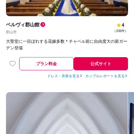
ベルヴィ郡山館
4
（
336件
）
郡山市
大聖堂に一目ぼれする花嫁多数＊チャペル前に自由度大の新ガー
デン登場
プラン料金
公式サイト
ドレス・衣装を見る
カップルレポートを見る