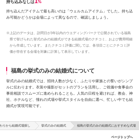
1
持ち込みなしは
%
持ち込んだアイテムで最も高いのは「ウェルカムアイテム」でした。持ち込
み可能かどうかは会場によって異なるので、確認しましょう。
※上記のデータは、訪問日が3年以内のウエディングパークで公開されている福島
県で挙げられた挙式のみの結婚式ができる結婚式場のクチコミ、および費用明細
から作成しています。 またクチコミ評価に関しては、各項目ごとにクチコミ評
価が存在する会場を対象に計算して表示しています。
福島の挙式のみの結婚式について
挙式のみの結婚式では、招待人数が少なく、ふたりや家族との誓いがシンプ
ルに伝わります。衣装や撮影がセットのプランを活用し、ご祝儀や食事会の
事前相談でスムーズに進められることも。人気の日程を避ければ、教会、神
社、ホテルなど、憧れの式場や挙式スタイルを自由に選べ、忙しい中でも結
婚式が実現可能です。
わりから結婚式場探し
挙式のみの結婚式
福島の挙式のみの結婚式におすすめな式場
ページトップへ