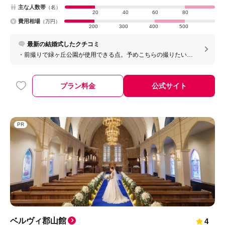
主な人数帯
（名）
20
40
60
80
費用相場
（万円）
200
300
400
500
最新の結婚式したクチコミ
・前撮りで緑ヶ丘公園が使用できる点。予めこちらの撮りたいイ
メージをお伝えして、それに合うカメラマンスタッフを手配いた
だき、カメラマンも事前にたくさんロケハンいただいて、すごく
素敵な写真を撮っていただいた。また前撮りも披露宴当日も、枚
プラン料金
公式サイト
数制限なく撮影データを全ていただけるのが素晴らしい。 ・神前
式を検討している方は大変おすすめです。
PR
ベルヴィ郡山館
4