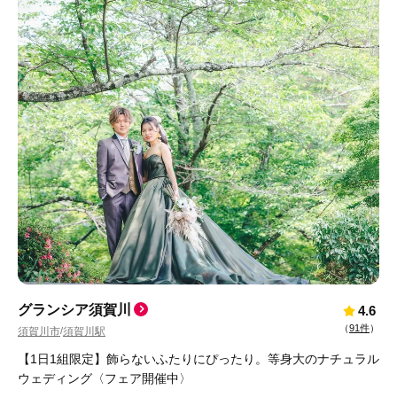
グランシア須賀川
4.6
（
91件
）
須賀川市
須賀川駅
/
【1日1組限定】飾らないふたりにぴったり。等身大のナチュラル
ウェディング〈フェア開催中〉