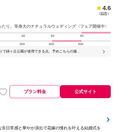
4.6
（
91件
）
ったり。等身大のナチュラルウェディング〈フェア開催中〉
40
60
80
300
400
500
りで緑ヶ丘公園が使用できる点。予めこちらの撮り
メージをお伝えして、それに合うカメラマンスタッ
配いただき、カメラマンも事前にたくさんロケハン
いて、すごく素敵な写真を撮っていただいた。また
も披露宴当日も、枚数制限なく撮影データを全てい
るのが素晴らしい。 ・神前式を検討している方は大
すめです。
プラン料金
公式サイト
な非日常感と華やか演出で花嫁の憧れを叶える結婚式を