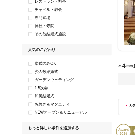
レストラン・料亭
チャペル・教会
専門式場
神社・寺院
その他結婚式施設
人気のこだわり
挙式のみOK
4
全
件中
少人数結婚式
ガーデンウェディング
1.5次会
和風結婚式
お急ぎ＆マタニティ
人
NEWオープン＆リニューアル
もっと詳しい条件を追加する
Award
2026