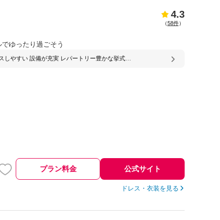
4.3
（
58件
）
ルでゆったり過ごそう
スしやすい 設備が充実 レパートリー豊かな挙式・
が選べる
プラン料金
公式サイト
ドレス・衣装を見る