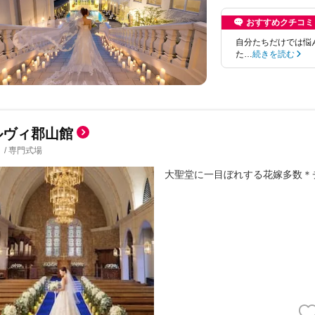
おすすめクチコミ
自分たちだけでは悩
た…
続きを読む
ルヴィ郡山館
/
専門式場
大聖堂に一目ぼれする花嫁多数＊