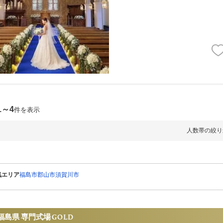
1～4
件を表示
人数帯の絞り
気エリア
福島市
郡山市
須賀川市
福島県 専門式場
GOLD