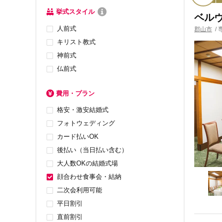
挙式スタイル
ベル
人前式
郡山市
/
キリスト教式
神前式
仏前式
費用・プラン
格安・激安結婚式
フォトウェディング
カード払いOK
後払い（当日払い含む）
大人数OKの結婚式場
顔合わせ食事会・結納
二次会利用可能
平日割引
直前割引