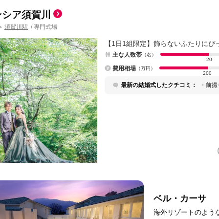
ンシア須賀川
須賀川駅
/
専門式場
＞
【1日1組限定】飾らないふたりにぴ
主な人数帯
（名）
20
費用相場
（万円）
200
最新の結婚式したクチコミ：
・前撮
たいイ
フを手
いただ
前撮り
ただけ
変おす
ベル・カーサ
海外リゾートのよう