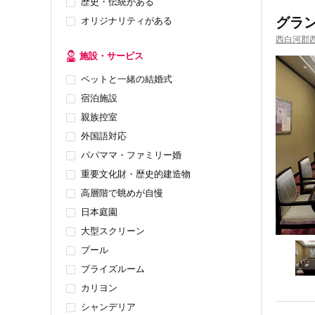
歴史・伝統がある
グラ
オリジナリティがある
西白河郡
施設・サービス
ペットと一緒の結婚式
宿泊施設
親族控室
外国語対応
パパママ・ファミリー婚
重要文化財・歴史的建造物
高層階で眺めが自慢
日本庭園
大型スクリーン
プール
ブライズルーム
カリヨン
シャンデリア