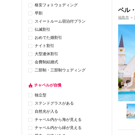
格安フォトウェディング
ベル
早割
福島市
＞
スイートルーム宿泊付プラン
仏滅割引
おめでた婚割引
ナイト割引
大型連休割引
会費制結婚式
二部制・三部制ウェディング
チャペルが自慢
独立型
ステンドグラスがある
自然光が入る
チャペル内から海が見える
チャペル内から緑が見える