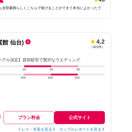
も全部素晴らしくこちらで挙げることができて本当によかったで
4.2
賓館 仙台)
（
421件
）
ューアル決定】貸切邸宅で贅沢なウエディング
40
60
80
300
400
500
プラン料金
公式サイト
ドレス・衣装を見る
カップルレポートを見る