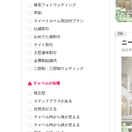
格安フォトウェディング
早割
スイートルーム宿泊付プラン
仏滅割引
PR
おめでた婚割引
ニー
ナイト割引
仙台市
大型連休割引
会費制結婚式
二部制・三部制ウェディング
チャペルが自慢
独立型
ステンドグラスがある
自然光が入る
チャペル内から海が見える
チャペル内から緑が見える