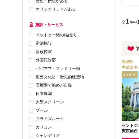
歴史・伝統がある
オリジナリティがある
1
全
件中
施設・サービス
ペットと一緒の結婚式
宿泊施設
親族控室
外国語対応
宮城県
総合ポ
パパママ・ファミリー婚
重要文化財・歴史的建造物
高層階で眺めが自慢
日本庭園
大型スクリーン
プール
ブライズルーム
セントジ
カリヨン
賓館仙台
シャンデリア