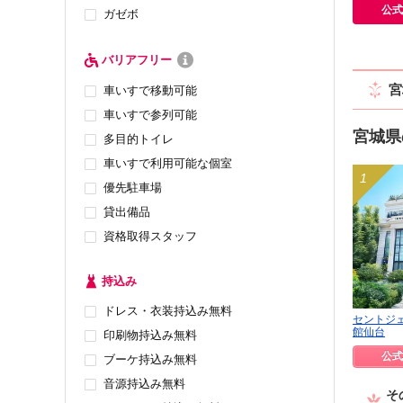
公式
ガゼボ
バリアフリー
宮
車いすで移動可能
車いすで参列可能
宮城県
多目的トイレ
車いすで利用可能な個室
優先駐車場
貸出備品
資格取得スタッフ
持込み
ドレス・衣装持込み無料
セントジ
館仙台
印刷物持込み無料
公式
ブーケ持込み無料
音源持込み無料
そ