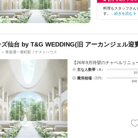
料理もスタッフさん
す。…
続きを読む
ズ仙台 by T&G WEDDING(旧 アーカンジェル迎
青葉通一番町駅
/
ゲストハウス
＞
【26年9月待望のチャペルリニ
主な人数帯
（名）
20
費用相場
（万円）
200