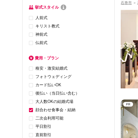
石巻市
＞
挙式スタイル
人前式
キリスト教式
神前式
仏前式
費用・プラン
格安・激安結婚式
フォトウェディング
カード払いOK
後払い（当日払い含む）
大人数OKの結婚式場
PR
顔合わせ食事会・結納
二次会利用可能
平日割引
直前割引