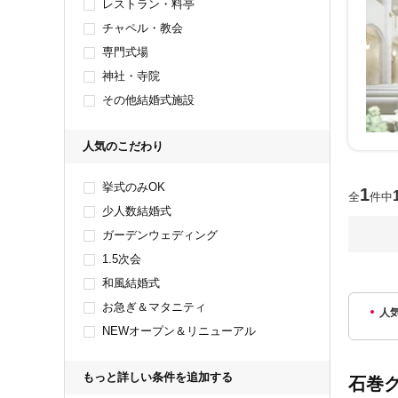
レストラン・料亭
チャペル・教会
専門式場
神社・寺院
その他結婚式施設
人気のこだわり
挙式のみOK
1
全
件中
少人数結婚式
ガーデンウェディング
1.5次会
和風結婚式
お急ぎ＆マタニティ
人
NEWオープン＆リニューアル
もっと詳しい条件を追加する
石巻