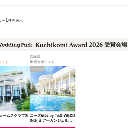
1～1
件を表示
2026
受賞会場
宮城県
イント
総合ポイント
ェームスクラブ迎
ニーズ仙台 by T&G WEDD
ING(旧 アーカンジェル迎
賓館 仙台)