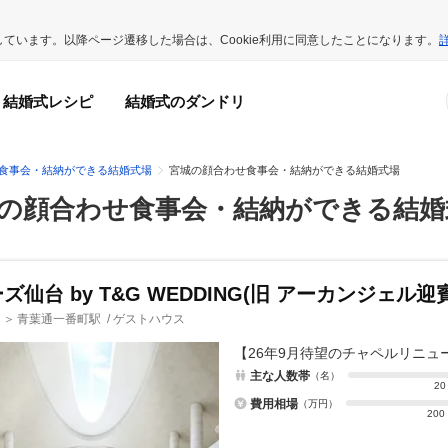
用しています。以降ページ遷移した場合は、Cookie利用に同意したことになります。
結婚式レシピ
結婚式のダンドリ
食事会・結納ができる結婚式場
宮城の顔合わせ食事会・結納ができる結婚式場
の顔合わせ食事会・結納ができる結婚
ズ仙台 by T&G WEDDING(旧 アーカンジェル迎
青葉通一番町駅
/
ゲストハウス
＞
【26年9月待望のチャペルリニ
主な人数帯
（名）
20
費用相場
（万円）
200