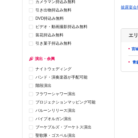
カメラマン持込み無料
披露宴会
引き出物持込み無料
DVD持込み無料
ビデオ・動画撮影持込み無料
装花持込み無料
エ
引き菓子持込み無料
宮
演出・余興
青
ナイトウェディング
バンド・演奏楽器が手配可能
階段演出
フラワーシャワー演出
プロジェクションマッピング可能
バルーンリリース演出
パイプオルガン演出
ブーケプルズ・ブーケトス演出
聖歌隊・ゴスペル演出