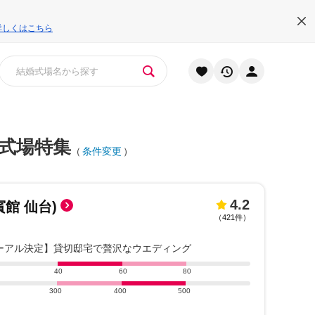
詳しくはこちら
式場特集
（
条件変更
）
4.2
賓館 仙台)
（
421件
）
ューアル決定】貸切邸宅で贅沢なウエディング
40
60
80
300
400
500