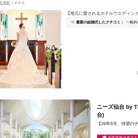
石巻駅
/
ホテル
【地元に愛されるホテルウエディング
最新の結婚式したクチコミ：
一般的
という
ニーズ仙台 by 
台)
【26年9月、待望
おすすめクチコミ