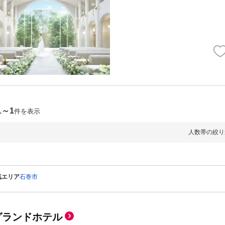
1～1
件を表示
人数帯の絞り
気エリア
石巻市
グランドホテル