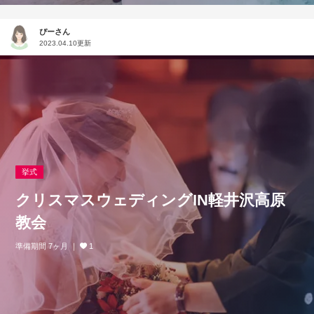
ぴーさん
2023.04.10更新
挙式
クリスマスウェディングIN軽井沢高原
教会
準備期間 7ヶ月
1