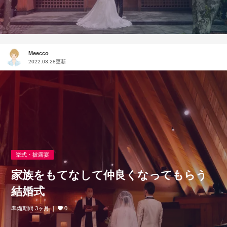
Meecco
2022.03.28更新
挙式・披露宴
家族をもてなして仲良くなってもらう
結婚式
準備期間 3ヶ月
0