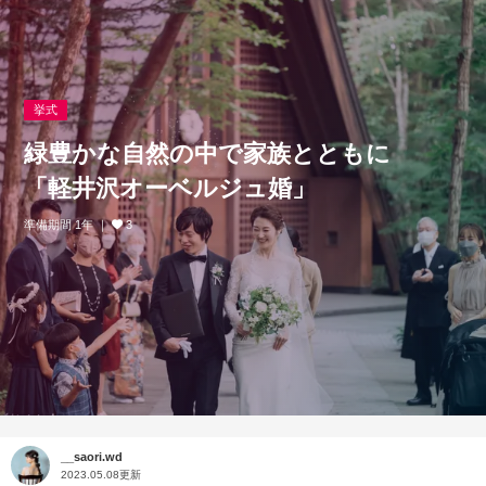
挙式
緑豊かな自然の中で家族とともに
「軽井沢オーベルジュ婚」
準備期間 1年
3
__saori.wd
2023.05.08更新