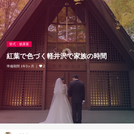
挙式・披露宴
紅葉で色づく軽井沢で家族の時間
準備期間 1年3ヶ月
2