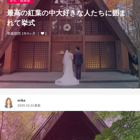
挙式・披露宴
最高の紅葉の中大好きな人たちに囲ま
れて挙式
準備期間 1年4ヶ月
1
erika
2020.10.31更新