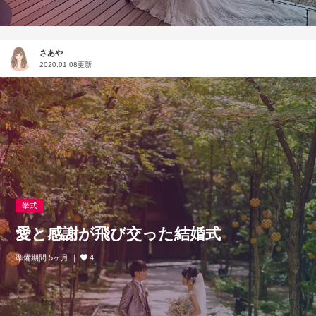
さあや
2020.01.08更新
挙式
愛と感謝が飛び交った結婚式
準備期間 5ヶ月
4