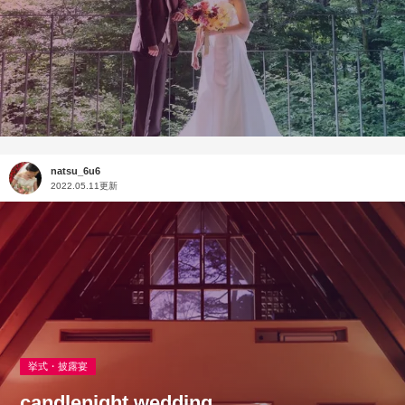
natsu_6u6
2022.05.11更新
挙式・披露宴
candlenight wedding