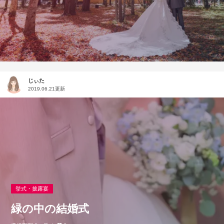
じぃた
2019.06.21更新
挙式・披露宴
緑の中の結婚式