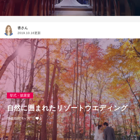
杏さん
2019.10.16更新
挙式・披露宴
自然に囲まれたリゾートウエディング
準備期間 4ヶ月
1