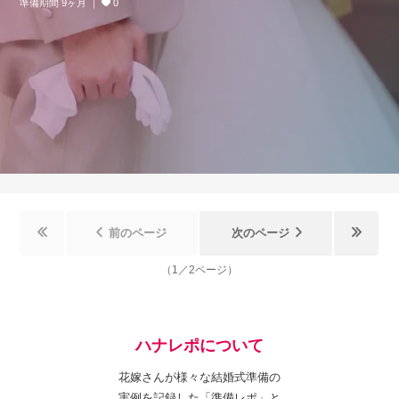
準備期間 9ヶ月
0
前のページ
次のページ
（
1
／
2
ページ）
ハナレポについて
花嫁さんが様々な結婚式準備の
実例を記録した「準備レポ」と