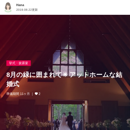
Hana
2019.08.22更新
挙式・披露宴
8月の緑に囲まれて✳︎ アットホームな結
婚式
準備期間 11ヶ月
2