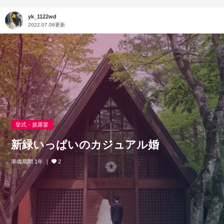
yk_1122wd
2022.07.08更新
挙式・披露宴
新緑いっぱいのカジュアル婚
準備期間 1年
2