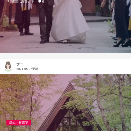
準備期間 1年3ヶ月
6
ぴー
2024.05.27更新
挙式・披露宴