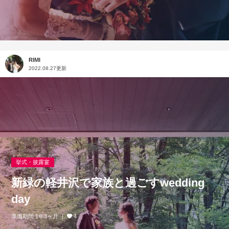
RIMI
2022.08.27更新
挙式・披露宴
新緑の軽井沢で家族と過ごすwedding
day
準備期間 1年3ヶ月
4