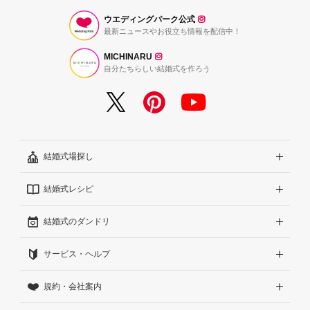
ウエディングパーク公式
最新ニュースやお役立ち情報を配信中！
MICHINARU
自分たちらしい結婚式を作ろう
結婚式場探し
結婚式レシピ
エリアから探す
結婚式のダンドリ
こだわりから探す
結婚式準備レポート『ハナレポ』
サービス・ヘルプ
雰囲気から探す
結婚式当日の動画『ムビレポ』
結婚準備ガイド
規約・会社案内
見積りから探す
Wedding Park Magazine
サイトコンセプト