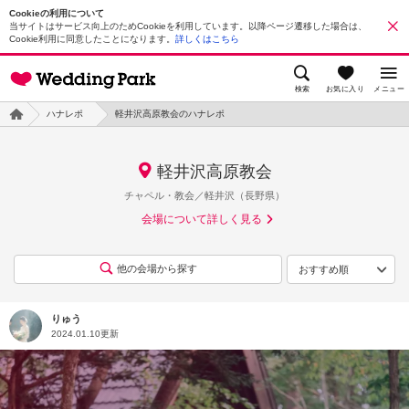
Cookieの利用について
当サイトはサービス向上のためCookieを利用しています。以降ページ遷移した場合は、
Cookie利用に同意したことになります。
詳しくはこちら
検索
お気に入り
メニュー
ハナレポ
軽井沢高原教会のハナレポ
軽井沢高原教会
チャペル・教会／軽井沢（長野県）
会場について詳しく見る
他の会場から探す
りゅう
2024.01.10更新