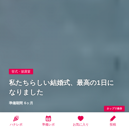
挙式・披露宴
私たちらしい結婚式、最高の1日に
なりました
準備期間
6ヶ月
タップで保存
ちー
2025.06.17更新
ハナレポ
準備レポ
お気に入り
投稿