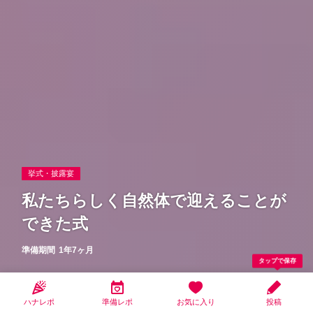
挙式・披露宴
私たちらしく自然体で迎えることが
できた式
準備期間
1年7ヶ月
タップで保存
yuki
2023.11.13更新
ハナレポ
準備レポ
お気に入り
投稿