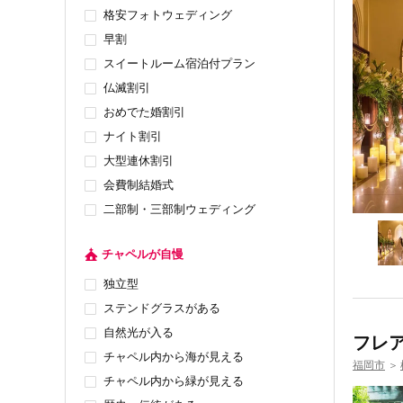
格安フォトウェディング
早割
スイートルーム宿泊付プラン
仏滅割引
おめでた婚割引
ナイト割引
大型連休割引
会費制結婚式
二部制・三部制ウェディング
チャペルが自慢
独立型
ステンドグラスがある
自然光が入る
フレア
チャペル内から海が見える
福岡市
＞
チャペル内から緑が見える