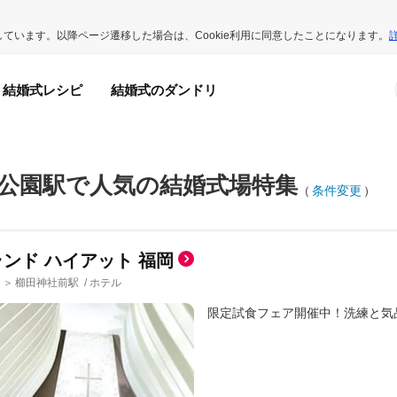
用しています。以降ページ遷移した場合は、Cookie利用に同意したことになります。
結婚式レシピ
結婚式のダンドリ
公園駅で人気の結婚式場特集
（
条件変更
）
ンド ハイアット 福岡
櫛田神社前駅
/
ホテル
＞
限定試食フェア開催中！洗練と気