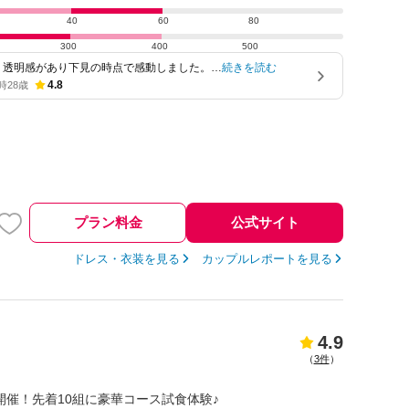
40
60
80
300
400
500
、透明感があり下見の時点で感動しました。…
続きを読む
4.8
時
28歳
プラン料金
公式サイト
ドレス・衣装を見る
カップルレポートを見る
4.9
（
3件
）
ェア開催！先着10組に豪華コース試食体験♪