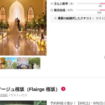
主な人数帯
（名）
20
費用相場
（万円）
200
最新の結婚式したクチコミ：
ゲスト
だと思
対応、
要素も
ができ
方には
ージュ桜坂（Flairge 桜坂）
桜坂駅
/
ゲストハウス
予約枠残り僅か！【8/8(土)・8/9(