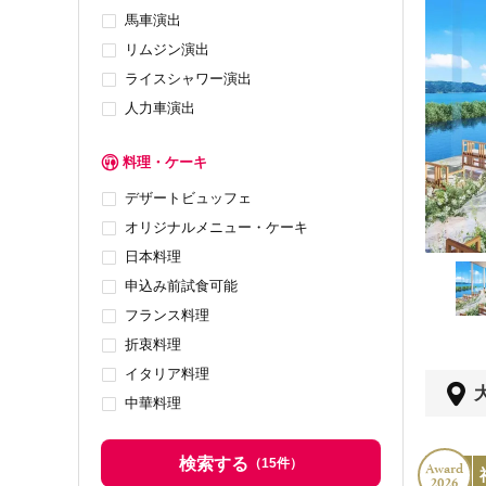
馬車演出
リムジン演出
ライスシャワー演出
人力車演出
料理・ケーキ
デザートビュッフェ
オリジナルメニュー・ケーキ
日本料理
申込み前試食可能
フランス料理
折衷料理
イタリア料理
中華料理
検索する
（
15
件）
Award
2026