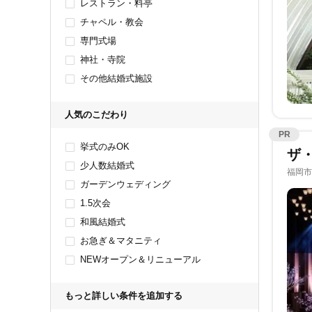
レストラン・料亭
チャペル・教会
専門式場
神社・寺院
その他結婚式施設
人気のこだわり
PR
挙式のみOK
ザ
少人数結婚式
福岡市
ガーデンウェディング
1.5次会
和風結婚式
お急ぎ＆マタニティ
NEWオープン＆リニューアル
もっと詳しい条件を追加する