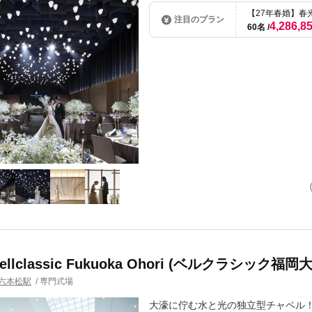
【27年春婚】春
注目のプラン
4,286,8
60名
Bellclassic Fukuoka Ohori (ベルクラシック福岡
六本松駅
/
専門式場
大濠に佇む水と光の独立型チャペル