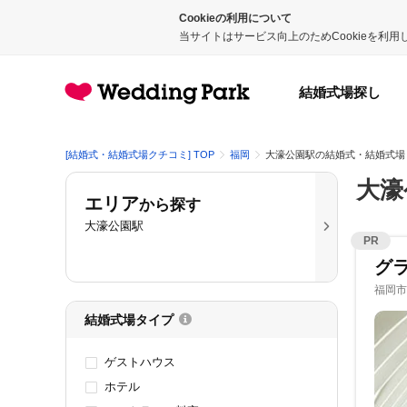
Cookieの利用について
当サイトはサービス向上のためCookieを利
結婚式場探し
[結婚式・結婚式場クチコミ] TOP
福岡
大濠公園駅の結婚式・結婚式場
大濠
エリア
から探す
大濠公園駅
PR
グラ
福岡市
結婚式場タイプ
ゲストハウス
ホテル