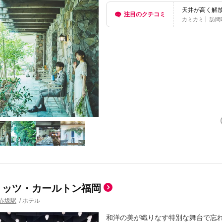
天井が高く解
注目のクチコミ
カミカミ
訪問
リッツ・カールトン福岡
赤坂駅
/
ホテル
和洋の美が織りなす特別な舞台で忘