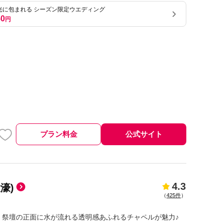
光に包まれる シーズン限定ウエディング
50
円
プラン料金
公式サイト
4.3
大濠)
（
425件
）
！祭壇の正面に水が流れる透明感あふれるチャペルが魅力♪