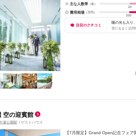
主な人数帯
（名）
20
費用相場
（万円）
200
陽の光も入り
注目のクチコミ
雪だるま
訪問
 空の迎賓館
大濠公園駅
/
ゲストハウス
【7月限定】Grand Open記念フ