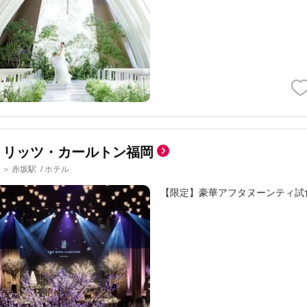
・リッツ・カールトン福岡
赤坂駅
/
ホテル
＞
【限定】豪華アフタヌーンティ試