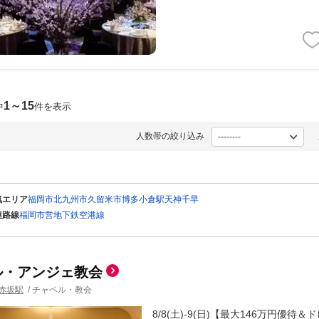
1～15
中
件を表示
人数帯の絞り込み
気エリア
福岡市
北九州市
久留米市
博多
小倉駅
天神
千早
連路線
福岡市営地下鉄空港線
ル・アンジェ教会
赤坂駅
/
チャペル・教会
8/8(土)-9(日)【最大146万円