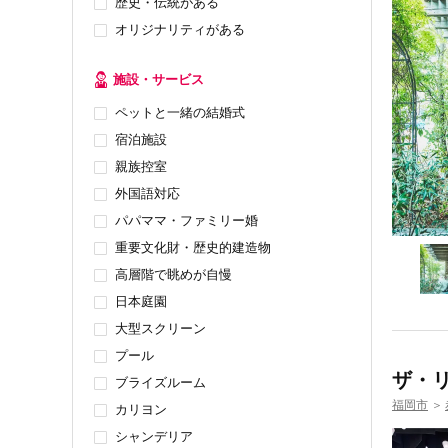
歴史・伝統がある
オリジナリティがある
施設・サービス
ペットと一緒の結婚式
宿泊施設
親族控室
外国語対応
パパママ・ファミリー婚
重要文化財・歴史的建造物
高層階で眺めが自慢
日本庭園
大型スクリーン
プール
ザ・
ブライズルーム
福岡市
＞
カリヨン
シャンデリア