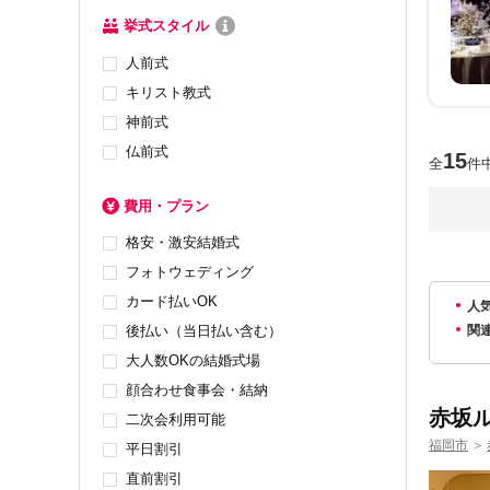
挙式スタイル
人前式
キリスト教式
神前式
仏前式
15
全
件
費用・プラン
格安・激安結婚式
フォトウェディング
カード払いOK
人
後払い（当日払い含む）
関
大人数OKの結婚式場
顔合わせ食事会・結納
赤坂
二次会利用可能
福岡市
＞
平日割引
直前割引