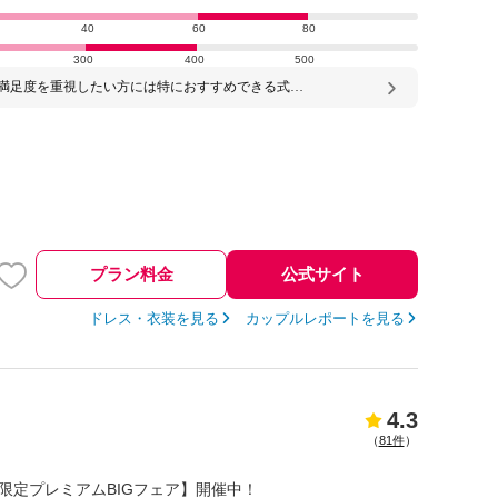
40
60
80
300
400
500
満足度を重視したい方には特におすすめできる式場
います。料理のクオリティはもちろん、スタッフの
会場の温かい雰囲気、ゲストとの距離感など、どの
バランスが良く、自分たちらしい結婚式を作ること
ました。ゲストとゆっくり楽しめる結婚式をしたい
とても合う会場だと思います。
プラン料金
公式サイト
ドレス・衣装を見る
カップルレポートを見る
4.3
（
81件
）
日) 限定プレミアムBIGフェア】開催中！