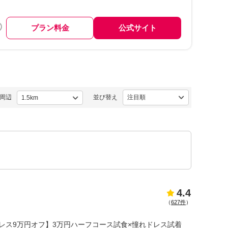
プラン料金
公式サイト
周辺
並び替え
4.4
（
627件
）
優待＆ドレス9万円オフ】3万円ハーフコース試食×憧れドレス試着