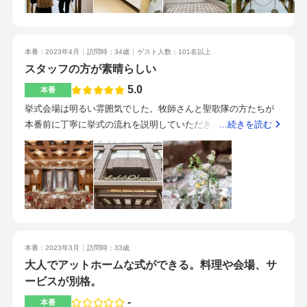
のステンドグラス？の所がピンクに光っており、とても可愛い
印象を受けました！外に出て鐘がある所までの道でフラワーシ
ャワーができ、鐘を鳴らす演出が出来るポイントが気に入りま
本番：2023年4月
訪問時：34歳
ゲスト人数：101名以上
した。クランツ、縁というお部屋を見せて頂きました。クラン
スタッフの方が素晴らしい
ツは、上質さを残しつつ可愛い披露宴会場を演出出来そうな雰
囲気で、とても好きな雰囲気でした。緑の装飾が個人的にお気
5.0
本番
に入りです。縁は、上質な和の雰囲気で高級感がありました。
挙式会場は明るい雰囲気でした。牧師さんと聖歌隊の方たちが
和な雰囲気ですが、和装じゃなくても全然違和感はないと思い
本番前に丁寧に挙式の流れを説明していただき、とてもスムー
…続きを読む
ます。高級感がある所がとても良いなと思い、気に入りまし
ズに挙式を迎えることができました。披露宴会場は天井がとて
た。どちらもお部屋は人数に合わせて会場を広くしたり、仕切
も高く、開放感に溢れていました。色合いも落ち着いたカラー
りを使って小さくしたり調節して頂けるようです。細やかな心
で、クラシックでラグジュアリーな空間を演出できたと思いま
配りが素晴らしいと思いました。御三家の高級ホテルな印象が
す。こだわった点は食事です。一部メニューを差し替えました
強く、とても高額なイメージがありましたが、思ったより高く
ので、少し値上がりしました。ペーパーアイテムの持ち込み、
ない印象を受けました。実際の最終的な見積もりがどのように
ムービー関係も持ち込みしたので大幅に抑えられました。あと
なるかにもよると思いますが。。持ち込みはあまり出来なそう
は、沢山サービスしていただき、思ったよりとても良心的な価
でしたが、持ち込み料かければ大丈夫な物も中にはあるようで
本番：2023年3月
訪問時：33歳
格だったと思います。メニューは和洋折衷でしたので、前半に
した。夏の時期だともっと安く出来るそうです。前菜、メイ
大人でアットホームな式ができる。料理や会場、サ
お造りや祝い雑煮、後半に魚や肉の洋食のコースにしました。
ン、パン、デザートを試食させて頂きました。メインのフィレ
ービスが別格。
参列した皆、口を揃えてお料理が美味しかったと言っておりま
肉が最高に美味しかったです。何個でも食べれてしまいそうで
した。お肉のフランベサービスも大盛り上がりでした。式場は
-
本番
した。横に添えてあったアスパラとポテトの物もすごく美味し