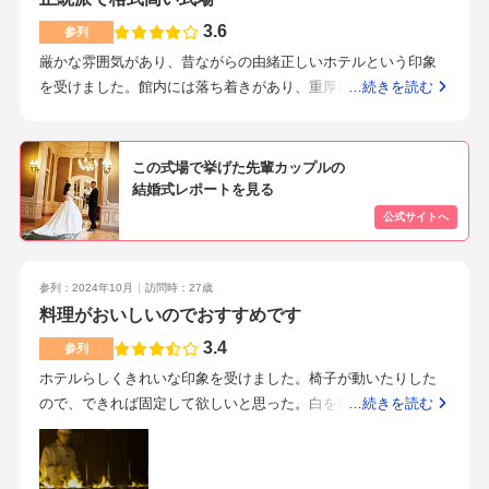
相談しました。遠方もいたので、宿泊ホテル数や提携ホテルを
3.6
参列
紹介していただけました。25周年プランの料理で、和洋折衷に
厳かな雰囲気があり、昔ながらの由緒正しいホテルという印象
しました。駅近で5分以内、直結はありがたいです。また、バリ
を受けました。館内には落ち着きがあり、重厚感のある空間が
…続きを読む
アフリーも対応しており、車椅子も当日貸し出ししてもらえま
広がっています。派手さや流行りというよりは、伝統的な正統
した。プランナーさんが最後の最後まで、私たちのやりたいこ
派な感じです。チャペルは天井が高く、チャペルは天井が高く
とをできるように提案してくださり、昔に相談したこともしっ
開放感があります。ステンドグラスもあるので、神聖な雰囲気
この式場で挙げた先輩カップルの
かり覚えてくださり、ぬかりないです。とても丁寧にサポート
を演出したい人にはピッタリだと思います。バージンロードは
結婚式レポートを見る
してくださります。どこのホテルよりも1番美味しいと思いま
少し長めに感じました。席が後ろだと、新郎新婦を見ると少し
す。結婚式当日は、タイミングがあまりなく、しっかり食べる
遠くに感じます。披露宴会場は広々しており、ゆったりとした
ことができなかったのが残念でしたが、参列者はみんなよろこ
空間で落ち着いた雰囲気でした。特に年齢層の高いゲストに喜
んでくれていました。ウェルカムスペースの準備、持ち込みに
ばれそうな場所だと思いますが、幅広い層に対応できるとも思
参列：2024年10月
訪問時：27歳
ついては相談をしっかりしながら、余裕持っての準備がおすす
います。全体を通して、伝統と品格を大切にした結婚式が叶え
料理がおいしいのでおすすめです
めでした。プランナーさんが進捗情報を聞き取りながら対応し
られる会場だと思います。披露宴会場はとても広く、まさに
てくださります。遠方の方への配慮があるか（駅近く、雨天で
3.4
参列
「ザ・ホテルの披露宴会場」という印象を受けました。天井も
も困らない、系列のホテルで安く泊まれる）料理のおいしさ、
ホテルらしくきれいな印象を受けました。椅子が動いたりした
高く開放感があり、会場全体に格式のある落ち着いた雰囲気が
おもてなしの工夫自分たちが結婚式終わった後もホテルが残っ
ので、できれば固定して欲しいと思った。白を基調とした部屋
…続きを読む
漂っています。ホテルらしい上品さと華やかさを兼ね備えてお
ているのか年齢的にも品のある雰囲気を希望丁寧にこちらの話
で楽器の生演奏もあり、すごくきれいな音色が響くなとおもっ
り、幅広い年代のゲストに好印象を持ってもらえそうだと感じ
を聞いてくれて、見積もりから実際どれだけかかるのかなど説
た。天井が高く、開放的であった。その割には人数のせいか、
ました。会場内はゆとりのある造りになっているため、ゲスト
明がわかりやすかった。料理のおいしさがピカイチと料理長の
部屋が仕切られている感じがあり、少し狭く感じた。テーブル
同士の距離が近すぎることもなく、ゆったりと過ごしていただ