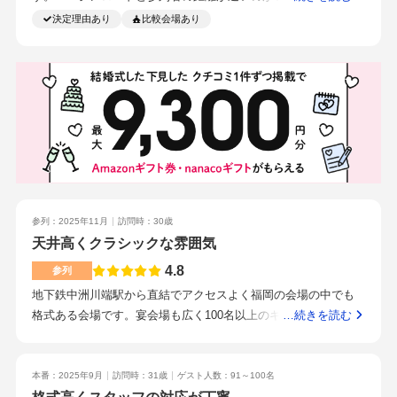
ます。白を基調としています。とても広々としています。高砂
等は自分たちで作成しました。・列席者へ感謝の気持ちが伝わ
決定理由あり
比較会場あり
の背景はラグジュアリーな感じがあります。円卓も最大10人ま
る結婚式・料理・サービス、おもてなし・バリアフリー面・プ
で可能です。テーブルクロスや、チェアカバーの色も選べま
ランナーさんの人柄当日まで長い期間やり取りをするプランナ
す。椅子の座り心地も良いです。ドレスで上がります。ペーパ
ーさんとの相性も大切だと思います。私達のプランナーさん
ーアイテムはプロフィールブックを作りたかったので、持ち込
は、とてもあたたかい人で、どんなに質問しても丁寧に答えて
みました。料理もホテルの中では1番美味しいと思います。最重
くれて、信頼できる人だったのでここに決めました。
要視していたので、最終的には料理で決めたところもありま
す。私たちは料理にこだわったので、ランクアップしました。
予算に合わせて選べると思います。中洲川端駅直結なので、ア
クセス良好です。やはりホテル婚だけあって、ホスピタリティ
ーは完璧です。本番も中にたくさんのスタッフの方がいらっし
参列：2025年11月
訪問時：30歳
ゃいます。これだけで、ホテルでする価値があったと思いま
天井高くクラシックな雰囲気
す。参列者の方に不愉快な思いだけはさせたくなかったので、
4.8
参列
本当にホテルオークラでしてよかったと思います。絶対的なホ
地下鉄中洲川端駅から直結でアクセスよく福岡の会場の中でも
スピタリティーです！！！前日はウェルカムスペースの物を渡
格式ある会場です。宴会場も広く100名以上のキャパがあるゲス
…続きを読む
したり、準備があるので、できるだけブライダル課があいてい
トが来ておりとても賑わっていました。飲み物の種類が多かっ
る時間までに伺えたらいいと思います。あとは前日宿泊をオス
た途中、フランベの演出は会場が暗くなり迫力がありました。
スメします。お料理は重要視しました。あとはアクセスも条件
地下鉄中洲川端駅から直結でアクセスよく行きやすい空港や新
本番：2025年9月
訪問時：31歳
ゲスト人数：91～100名
でした。ホスピタリティーを大切にしたので、福岡県内のある
幹線からドアドアで20分程度で着くため遠方からのゲストも使