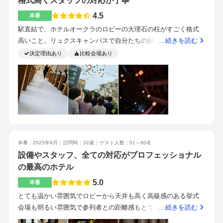
格式高くスタッフの対応が丁寧
程度大きなホテルは全て見学しました。ホテル婚お料理ガーデ
用しやすそうでした。とても丁寧な対応アルバイトの学生さん
4.5
ン
本番
がしっかりサーブしてくださっていた印象でしたアクセスがよ
駅直結で、ホテルオークラのロビーの大理石の柱がすごく格式
く、ホスピタリティが高いまた、バリアフリーで高齢のゲスト
高いこと。リュクスキャンバスで自分たちの好みに合った会場
…続きを読む
がいても対応しやすそうでした。ホテルロビーと宴会場の前に
に変えることができたことランタンの演出ができたこと音楽も
決定理由あり
比較会場あり
椅子が多く、座って待つことができてよかったです。
自分の好きな音楽をたくさん入れることができた披露宴会場は
広く、また細かく区切る事できてどんな人数でも対応可。披露
宴会場でも目の前でステーキのフランベでの焼き上げ。地下鉄
中洲川端駅直結で通いやすい。とても丁寧で、料理に合うお酒
を勧めてくれたりとても丁寧であった。挙式の時間が過ぎても
何も言わずに時間を延長してくれた。、ドローン撮影可能結婚
式の準備をほとんどしていなくて不安だったが、ホテルのスタ
ッフが準備してくださっていて問題なく式を挙げる事ができ
本番：2025年9月
訪問時：32歳
ゲスト人数：51～60名
設備やスタッフ、全ての対応がプロフェッショナル
た。参列者が如何に喜ぶかを考えた。ホテルの立地ステーキの
フランベ
の最高のホテル
5.0
本番
とても温かい雰囲気でロビーから天井も高く高級感のある挙式
会場も明るい雰囲気で参列者との距離感もとても良い天井も高
…続きを読む
く絨毯がとても重厚感がある。ロビーも広く参列者もゆっくり