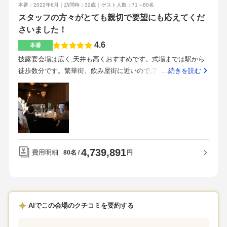
合わせすることなく移動ができます。広いホテル内での移動で
本番：2022年6月
訪問時：32歳
ゲスト人数：71～80名
め、とても良かったです。中洲川端駅と直結しているため、福
うですが、肉自体の旨みと絶妙な焼き加減が楽しめるね！との
すが、必要な場所がコンパクトにあるので大変そうな感じはな
スタッフの方々がとても親切で要望にも応えてくだ
岡空港や博多駅からとてもアクセスが良いです。雨でも濡れる
ことで、変更せずに決めました。料理はここの式場にした決め
かったです。格式があるホテルで厳格な式をあげたい方にはお
さいました！
ことがないです。スタッフの皆さんは、きちんと教育されてお
ての一つです！博多駅近くの中洲川端駅地下鉄の目の前です
すすめです。箔がつきます。
り、参列者の方一人一人に細かく気配りをして下さったため、
4.6
し、リバレインとも繋がって行けます。そこのアンパンマンミ
本番
とても良かったです。プランナーさんがとにかく一生懸命で、
ュージアムでゲストの旦那さんが子どもと遊んで式が終わるの
披露宴会場は広く,天井も高くおすすめです。式場までは駅から
私たちのために色々な提案をして下さったため、自分たちの想
を待ってくれたとも聞きました。バスでも来れます。ホテルな
徒歩数分です。繁華街、飲み屋街に近いので,アクセス良好で
…続きを読む
像以上に素晴らしい挙式披露宴をすることができました。オー
ので駐車場もあります。ゲストは4時間無料、親族6時間無料に
す。周辺は海や山などの自然こそありませんが,ビルなどが多い
クラでしか取り扱っていないドレスのブランドがあること。ホ
してくれました。すぐそばの中洲川端商店街にゲストは式後飲
ため,夜景はきれいです。スタッフの印象はとてもいいです。皆
テルの部屋も広く快適で、朝ごはんも豪華でとても美味しかっ
みに行ったそうです。周りにもビジネスホテルより良いホテル
様,明るく挨拶してくださいます。お話してくださる方だけでは
た。
が多くあるので、遠方ゲストの宿も早め予約なら用意しやすか
なく,たくさん方が挨拶に来られます。式場は厳かなところが気
ったです。素晴らしいです。フェアで対応していただいた方が
に入りました。駅近でもあり,アクセス良好で,目上の方々や遠方
そのままプランナーさんになってくれてさらに安心でした。プ
の方には嬉しい環境だと思います。控室もしっかり広いところ
ランナーさんは細かに丁寧にじっくり待ってくれる感じです
4,739,891
で,ゆっくり待機出来ました。披露宴会場の雰囲気や余興とかを
費用明細
円
80名
が、しっかりリーダーシップもとってくれる感じでした。楽し
考えているなら天井の高さまたライトなどを確認しておくとい
く打ち合わせが進みました。メールでも質問や相談ができまし
いかもしれません。目上の方が多いとかお寺関係の方などには
た。その中で、出産したばかりの友達が来たいと言ってくれて
おすすめです。慣れてあるところに任せるべきだと感じまし
いることを伝えたら、旦那さんと赤ちゃんが待つようの完全個
た。
AIでこの会場のクチコミを要約する
室の授乳控室を無料でお名前の看板付きで用意してくれまし
た。当日友達もビックリして喜んでくれました。当日のスタッ