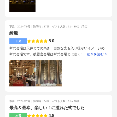
話を実際に聞くことができたこと。
の幅が広く取られていた。天神駅、博多駅からの利便性もよ
けそうです。大人数での披露宴にも対応できる広さがあり、テ
く、素晴らしい。県外の方がいる人はいいと思う。少しバスタ
ーブル配置にも余裕があるように感じました。また、ホテルな
ーミナルからは距離があるかもしれないが、30分もかからない
らではの重厚感があり、特別な一日をより華やかに演出してく
ので、おすすめです。牛フィレ肉がおいしかった。ポタージュ
れる会場だと思います。派手すぎず落ち着いた雰囲気なので、
下見：2024年9月
訪問時：27歳
ゲスト人数：71～80名
（予定）
スープも飲みやすくてとても美味しかった。パンも温かく、お
親族や年齢層の高いゲストにも好まれそうです。ホテルウェデ
綺麗
かわりもできるので、好きな人はたくさん食べたらいいと思
ィングならではの安心感と品格を感じられる披露宴会場でし
う。
5.0
下見
た。お食事については、全体的に満足度が高く、特にメインの
お肉料理が印象に残りました。お肉はサイズが広めでとても柔
挙式会場は天井までの高さ、自然な光も入り暖かいイメージの
らかく仕上げられていて、年齢を問わず食べやすい味わいでし
挙式会場です。披露宴会場は挙式会場とは違くてとてもゴージ
…続きを読む
た。ソースとの相性も良く、見た目だけでなく味もしっかりと
ャスです。参列してくださる方もあの披露宴会場には驚くと思
満足できる内容でした。もしかすると、年配の方はもたれるこ
います。試食時料理長による演出でパフォーマンスがありまし
とがあるかもしれません。また、パンの中でもハート型のパン
た。披露宴の時は1つパフォーマンスを取り入れてもいいと思っ
が可愛らしく、見た目にも楽しめる工夫がされている点が良か
た！式場までのアクセスは地下鉄からも近いのと車も駐車場あ
ったです。結婚式らしい華やかさがあり、細かい部分にも気配
りで交通の便とてもよい！担当スタッフの対応も丁寧でともて
りが感じられました。ゲストにとっても写真映えするポイント
いい！電話対応もとても親切に話していただき説明も丁寧でゆ
になりそうで、ちょっとした演出として印象に残ると思いま
っくりわかるように話してくれる！お互いが挙式、披露宴会場
本番：2024年7月
訪問時：34歳
ゲスト人数：61～70名
す。味だけでなく見た目の楽しさや特別感も意識されたお料理
みた瞬間にここだと決めた！式場選びで決め手になったのはゴ
最高＆最幸、楽しい！に溢れた式でした
だと感じました。アレルギーの方への作り分けされている料理
ージャス感！事前に段取りを確実に進めて行くこと！後から慌
に関しては、他の人より提供が早目なので、タイミングを合わ
てなくていいように！
4.8
本番