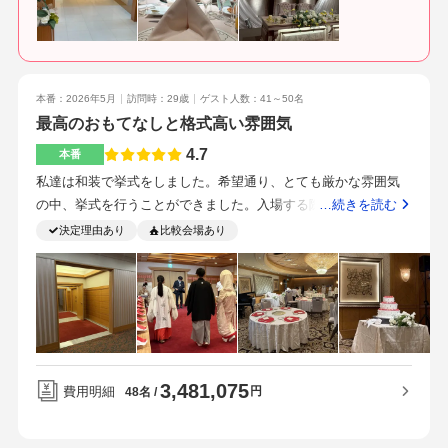
者から大好評で本当にここにして良かったと改めて実感でき
た。駅からのアクセスもよく交通機関も電車，バス，自動車ど
れでも可能である博多座やアンパンマンミュージアムなど他施
設も充実しているどんな時も2人の要望に耳を傾けてくださり希
本番：2026年5月
訪問時：29歳
ゲスト人数：41～50名
望を叶えてくれるどのスタッフさんもいつも優しくとても丁寧
最高のおもてなしと格式高い雰囲気
な案内などサービスが素晴らしいとてもロビーが広く開放感の
ある会場であったひとつひとつのサービスが丁寧で最後までど
4.7
本番
んなことにも温かく対応してくださった自分たちが理想とする
私達は和装で挙式をしました。希望通り、とても厳かな雰囲気
結婚式をプランナーさんとしっかり話し合うことがとても大切
の中、挙式を行うことができました。入場する際も、控え室か
…続きを読む
です。プランナーさんとたくさんコミュニケーションをとるこ
ら親族が一列になって大名行列をする流れで、伝統を感じなが
決定理由あり
比較会場あり
とで大変な打ち合わせも毎回楽しくて、当日まで前向きに進め
ら挙式を行うことができ、親族からも評判が良かったです。親
ることができます。
族控え室、挙式会場、美容室、全てがワンフロア内にあるの
で、足腰が悪い祖父母も安心して過ごせました。私達は植物が
好きなので、緑多めで緑と白を基調に会場をレイアウトしてい
ただきました。会場の中心には大きなシャンデリアがあり、ゴ
ージャスでホテル婚らしい雰囲気の中、披露宴を行うことがで
3,481,075
きました。部屋の広さもちょうどよく、隣り合う机同士で会話
費用明細
円
48名
してたり、挨拶回りの際も、親族間で沢山話すことができたみ
たいで、とても良かったです。地下鉄から直結しているので、