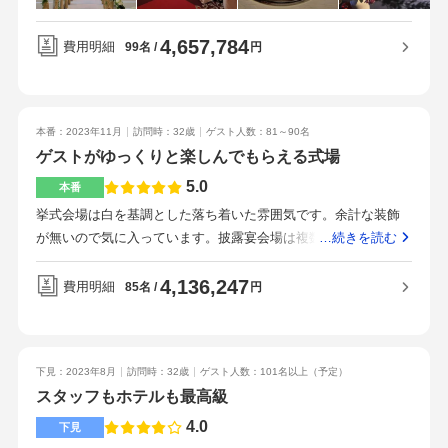
た。席札、席次表、招待状を手作りしました。魚料理、肉料
理、デザートもとても好評でフランベサービスもとても盛り上
4,657,784
がりました。地下鉄からすぐなので遠方からのゲストもスムー
費用明細
円
99名
ズにご参加いただけました。細やかな気遣いをしていただきま
した。どこも高級感がありました。とても高級感があり、ゲス
トに喜んでもらえました。
本番：2023年11月
訪問時：32歳
ゲスト人数：81～90名
ゲストがゆっくりと楽しんでもらえる式場
5.0
本番
挙式会場は白を基調とした落ち着いた雰囲気です。余計な装飾
が無いので気に入っています。披露宴会場は複数のテーマの装
…続きを読む
飾があり、どの会場も素敵です。広さも参加人数によって調整
してくれます。特に大幅な値上がり無し。最初の見積もりから
4,136,247
費用明細
円
85名
大きな上下はありませんでしたが、様々な特典を付けてもら
い、その中でドレスやタキシード、お花等を決めました。メニ
ューは事前に試食をして、両家の意見を合わせて選ぶことが出
下見：2023年8月
訪問時：32歳
ゲスト人数：101名以上
（予定）
来て感謝しております。列席者からも美味しかったとのお言葉
スタッフもホテルも最高級
が多かったです。アクセスは駅近なので便利です。二次会も隣
の商業施設のお店に複数あるので、とても便利でした。どのス
4.0
下見
タッフも感じが良く、丁寧に接客をしてくれます。担当のプラ