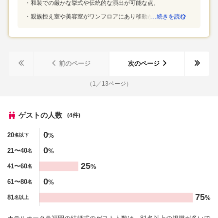
和装での厳かな挙式や伝統的な演出が可能な点。
フは、ゲストからも評判でした。着物をさりげなく声掛けてな
おしてくれた、何度もすぐに飲み物を伺いにきてくれた、との
親族控え室や美容室がワンフロアにあり移動が楽な点。
…続きを読む
ことでした。皆常に柔らかな笑顔だと思いました。ドレス打ち
合わせのスタッフも素晴らしいです。ベテランの方に対応して
いただき、私の迷いを丁寧に拾ってくれながら進めていく感じ
でした。試着には友達、母、夫、といろいろな連れのパターン
前のページ
次のページ
があったのですが、わたしだけでなくもう一人への対応も丁寧
で、ぬかりなくてすごいなと、思いました。美味しすぎる上品
（
1
／
13
ページ）
な料理綺麗で豪華な広々とした会場質の高いサービスとスタッ
フ夫婦共、いい年齢だったので、ゲストおもてなしを意識した
ゲストの人数
(4件)
大人な式にするというコンセプトでこの会場を選びました。
人数
0
20
%
名以下
%
0
21〜40
%
名
25
41〜60
%
名
0
61〜80
%
名
75
81
%
名以上