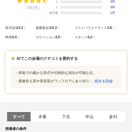
3件
2
（382件）
0件
1
1件
未評価
4.2
4.3
3.8
挙式会場
披露宴会場
コストパフォーマンス
4.4
4.0
4.2
料理
ロケーション
スタッフ
AIでこの会場のクチコミを要約する
和装での厳かな挙式や伝統的な演出が可能な点。
親族控え室や美容室がワンフロアにあり移動が楽な点。
…続きを読む
すべて
本番
下見
申込
参列
投稿者の条件