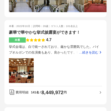
て動画関係はプロにお任せしました。出来が素晴らしく、満足
くとても上品な雰囲気でした。高砂からは会場をしっかりと見
です。ゲーム演出も入れたので値上がりです。ゲストが近づく
渡せました。1つ下のフロアにある少しコンパクトな披露宴会場
楽しいものになったので、してよかったです。基本的に全てが
はアットホームなお式におすすめだと思います。こちらでも十
高く、でもグレード上げやオプションを付けたくなる素敵なも
分な広さがあり、内装もとても豪華でした。他の式場と比べる
のばかりでした。価格で迷いながらも何かグレードを上げたり
本番：2022年10月
訪問時：26歳
ゲスト人数：101名以上
とやはり、格式があるのでそれなりのお値段になりますが、ホ
したら、他の特典を付けてくれることが多く、安くするのは難
豪華で華やかな挙式披露宴ができます！
テルのネームバリュー、サービスや料理を考えると高くはない
しくても、サービスにより満足度は上がっていきました。当日
とおもいます。融通が利きそうなところもありましたので、交
4.7
本番
のチャペルの庭で頼んでいなかったシャボン玉演出がなされて
渉して予算内に抑えることは可能だと思います。どのお料理も
挙式会場は、白で統一されており、厳かな雰囲気でした。パイ
いて、あとから動画を見て気付くという感じで、さりげないサ
とても華やかで美味しく頂きました。お料理のこだわりが味か
プオルガンでの生演奏もあり、良かったです。収容人数は80人
…続きを読む
ービスも素晴らしいです。とにかく美味しすぎます！洋メニュ
らも伝わってくるので、ゲストの方々も満足していただけると
ほどでした。披露宴会場は、天井がとても高く、ゴージャスな
ーが、どのお皿も、メインの食材だけでなくソース一つ野菜一
思います。メイン肉料理のフランベサービスはインパクトがあ
雰囲気でした。クランツの会場は、緑が多く、厳かな雰囲気に
つにとっても、細かに工夫が施され、とても美味しいです。で
り、素敵な演出でした。駅から地下道直結。天候に左右される
合うようなお花や緑の置き方をして下さっていたので、とても
すが、和メニューも美味しすぎました。こんなに美味しい真鯛
ことなくアクセスはとてもよいです。街中のホテルの為、周り
満足しています。プロジェクションマッピングをしたり、大き
のお造りや鰻巻きの前菜など食べたことがなく、これは全年齢
の景色はビル群ですが、中にいれば全く気になりません。とて
なプロジェクターも2つおいて下さったりして、参列者の皆様は
のゲストに喜んでもらえる！と思い、洋メニューアップグレー
も感じがよく丁寧に案内してくださいました。こちらの質問に
とても楽しかったと言っていました。プロジェクションマッピ
ドではなく、和洋折衷メニューへの変更アップグレードに決め
も一つずつ答えてくださりとても参考になりました。フロント
8,449,972
ングでお金がかかりました。あと、私が選んだドレスが高いも
費用明細
円
141名
ました。メインのお肉はなんとフランベショー付き。ゲストが
での対応含め、素晴らしかったです。一流ホテルのスタッフさ
のだったため、そこでもお金をかけました。会場内でフランベ
驚き笑ってこちらを見てきました。当日のシェフの演出と炎の
んなので安心してお任せ出来ると思います。フロアを行き来す
を行なって下さったため、参列者の方も楽しかったと言ってい
あたたかさが素晴らしいだけでなく、フランベされたこのお肉
ることがありますが、専用のエレベーターがあり、ゲストと鉢
ました。料理も全て美味しく、温かい状態で提供されていたた
がすぐに配られ、美味しすぎること。ロッシーニ変更もあるよ