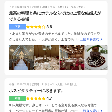
雨の日も濡れずにホテルまで来ることができるのはとても良い
下見：2026年1月
訪問時：28歳
ゲスト人数：61～70名
（予定）
と思います。私達も親族も県外だったため、前日から前入りで
最高の料理と共にホテルならではの上質な結婚式が
ホテルに泊まりました。前日も親族間で会うことができ、当日
できる会場
もゆっくりと準備ができて良かったです。ホテルの周りに商店
街も商業施設もあるので、観光がてら結婚式にきてくれた列席
3.8
下見
者もいました。・ホテルの館内にあるビール醸造所のビールが
・あまり驚きがない普通のチャペルでした。地味なのでワクワ
飲める（私達は当日の飲み物だけでなく、余興の景品として、
クしませんでした。・天井が高く、上質であり素晴らしい会場
…続きを読む
ここの地ビール詰め合わせを利用しました）・料理がとても美
でした。・ワンフロアに3部屋あるので、貸切感はないです。・
味しい（試食もさせてもらえました）・コースの種類によって
普通でした。スタジオで写真撮影が出来るのは良いと思いまし
は当日会場内でフランベをしてもらえます。私達もしてもらい
た。・持ち込みはある程度可能でした。・最高でした。見た
ましたが、皆カメラ片手に大好評でした・頻繁に結婚式のフェ
目、味、食器全てにおいて文句なしどころかこれだけでこの会
アを開催されているので、絶対に参加した方がいいです。私達
場を選ぶ人がいても不思議ではありません。・中洲川端駅から
も数回参加し、その中の1つの模擬挙式では、列席者として1日
歩いてすぐのため、アクセスは良いです。・ホテルならではの
挙式から披露宴まで参加でき、列席者目線で、実際の会場を見
上質な対応をいただきました。・プランナーさんは若い方でし
ることができ、とても参考になりました。ブライダルレッスン
本番：2026年1月
訪問時：31歳
ゲスト人数：101名以上
たが、とても親切で情熱のある好印象の方でした。・料理と披
なども無料で参加でき、とても勉強になりました。早めの準備
ホスピタリティーに尽きます。
露宴会場の上質感です。・ホテルスタッフの安定感のある接客
をするように心がけました。スケジュールなどは、他の式場と
です。・チャペルが気にいるかを見れば良いと思います。・ホ
4.7
本番
比べてゆっくりペースだったので、早め早めに自分達で動いた
テルウェディングを検討してみたかったからです。
80人規模です。少しオーバーしても立ち見も数人なら可能で
結果、余裕をもって当日を迎えることができました。また、費
す。バージンロードと参列者の距離が近いのがいいかなと思い
…続きを読む
用をできるだけ抑えるために、ムービー類やペーパーアイテム