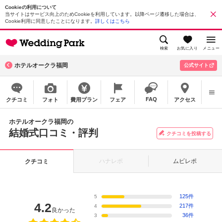
Cookieの利用について
当サイトはサービス向上のためCookieを利用しています。以降ページ遷移した場合は、
Cookie利用に同意したことになります。
詳しくはこちら
検索
お気に入り
メニュー
ホテルオークラ福岡
公式サイト
FAQ
クチコミ
フォト
費用プラン
フェア
アクセス
ホテルオークラ福岡の
結婚式口コミ・評判
クチコミを投稿する
ハナレポ
ムビレポ
クチコミ
125件
5
4.2
217件
4
良かった
36件
3