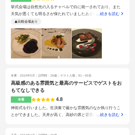
せるともっと良くなると思いました。博多駅から徒歩圏内で非
挙式会場は自然光の入るチャペルで白に統一されており、また
常にアクセスが良く、遠方からのゲストにも来てもらいやすい
天気が悪くても明るさが保たれていましたあと背面のステンド
…続きを読む
立地だと感じました。新幹線や在来線、空港からの移動もしや
グラスの色が変わってることに写真見返して気づきました！素
比較会場あり
すいため、県外からの参列者が多い場合でも安心できる点が大
敵！披露宴会場は当初イメージもなにも沸かなく、イメージ写
きな魅力です。駅から近いことで、土地勘のないゲストでも迷
真を見た時に装花が可愛くてささっと選んだのですが、結果と
いにくく、移動の負担が少ないのも良いポイントだと思いまし
してはとても良かったです。空間を広々使ったのでみなさん窮
た。また、駅周辺には商業施設や宿泊施設も多く、前泊や後泊
屈な思いすることがないのと、ちびっこたちは堂々と踊ってま
が必要なゲストにも便利な環境が整っています。天候が悪い日
した。高砂からの写真の時、壁が近くなく奥行きがある写真が
でも徒歩で移動できる距離なので、年配のゲストや荷物が多い
撮れるのでおすすめです！背景のキラキラカーテンもとっても
方にとっても安心感があります。結婚式当日のスケジュールも
可愛いです地下鉄直結なので雨でも安心、アクセス良かったで
組みやすく、時間に余裕を持って来場できる点もメリットだと
す中洲に近いこともあり、二次会の場所選びにも苦労しません
本番：2024年5月
訪問時：29歳
ゲスト人数：81～90名
感じました。ゲストへの配慮がしやすいロケーションだと思い
高級感のある雰囲気と最高のサービスでゲストをお
私たちの式のときは飾り山が設置されておりリバレインとオー
ます。スタッフ対応については、全体としてややばらつきがあ
クラの間にある飾り山との写真も撮ることが出来ましたスタッ
もてなしできる
る印象を受けました。早めに到着した際には待たせていただく
フのみなさまとっても優しいです！私の無茶なお願いも実現し
4.8
本番
ことはできましたが、特に声掛けや案内がなく、ロビーで少し
ようと頑張ってくださいました。また、ご提案も色々して頂き
放置されているように感じてしまった点は残念でした。格式の
神前式を行いました。生演奏で厳かな雰囲気のなか執り行うこ
オリジナリティ溢れる結婚式となりました。・皆様プロフェッ
あるホテルという印象を持っていただけに、その分もう少し丁
とができました。天井が高く、高砂の席と背景がしっかりして
…続きを読む
ショナル＆ホスピタリティの塊でとにかく安心してお任せでき
寧な対応があれば安心感が増したように思います。一方で、ベ
いて高級感がある。料理にはこだわってお金をかけたので、最
ます・立地のよさ・絨毯なので足が疲れない・動線の短さ・花
テランのスタッフの方もいらっしゃり、丁寧な対応をされる場
初の見積もりからは値上がりしましたが、納得のクオリティー
嫁専用エレベーター・フランベのサービス・牧師先生からのメ