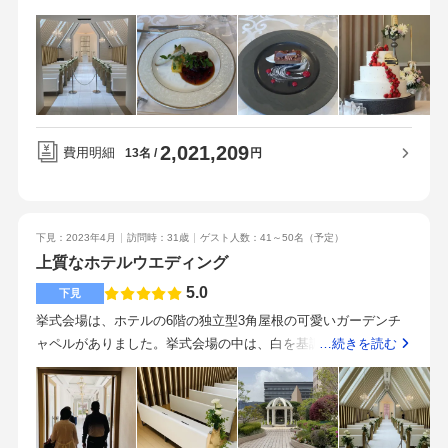
好みのものをチョイスし、追加料金はかかりましたが、払うだ
けの価値があったなと思います。花やテーブルコーディネート
は希望を再現しようとすると高価になると感じました。ペーパ
ーアイテムは持ち込みし節約。式場紹介の会社を使用し割引を
受けました。前菜からメイン料理まですべて見た目も味も素晴
らしいです。お肉のフランベサービスがありゲストが楽しめる
2,021,209
演出ができました。地下鉄やバスなど公共交通機関で来館で
費用明細
円
13名
き、アクセスがとてもよく、雨の日もゲストは来やすい場所だ
と思います親切、丁寧でスタッフの方の気遣いが素晴らしいで
す。良い結婚式を作り上げようとサポートしてくれる姿勢が好
下見：2023年4月
訪問時：31歳
ゲスト人数：41～50名
（予定）
印象です。会場の雰囲気料理スタッフの対応式場の決めては格
上質なホテルウエディング
式ある落ち着いた雰囲気の式場だと感じたこと、プランナーさ
んが親切丁寧であることです。当日、結婚式・披露宴をサポー
5.0
下見
トしてくださるスタッフの方も皆様プロフェッショナルな対応
挙式会場は、ホテルの6階の独立型3角屋根の可愛いガーデンチ
で、安心して任せることができました。
ャペルがありました。挙式会場の中は、白を基調としたとても
…続きを読む
清潔感のある空間で、天井にはシャンデリアがいくつか下がっ
ておりました。自然光が入る仕組みになっているようで、明る
い雰囲気でした。会場はすごく天井が高い、すごく広い、とい
う訳ではないですが、約80名程着席可能との事でした！！正面