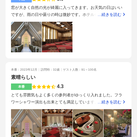
端駅から直結で、飛行機で来る人も新幹線でくる人もアクセス
窓が大きく自然の光が綺麗に入ってきます。お天気の日はいい
よくて助かる、との声をたくさんいただきました。当日雨だっ
ですが、雨の日や曇りの時は微妙です。ホテルらしい大きな披
…続きを読む
たのですがみんな濡れずにこれたようでした！スタッフが丁寧
露宴会場です。横並びで4つほどの部屋に区切れるので全てを開
コスパがいいあとは何といっても料理がおいしかったですとに
放して300人くらいの結婚式にはいいかもしれません。私たちと
かく疑問に思ったことは遠慮なく聞く、やってみたい演出はと
しては、同じ時間帯に真横でも披露宴をしているかもしれない
りあえず相談する！一度きりの結婚式、悔いなくするために自
というのが問題点でした。地下鉄直結なので非常に便利です。
分の理想をしっかり持って打ち合わせするべきだと思います。
博多駅から駅2つ分です。空港からも近く、お天気が悪い日でも
あとは楽しんで準備してほしいです。
全く濡れずに会場まで来ることができます。初対面で、お互い
の好きなところを3つ挙げてください。と言われました。ある程
本番：2023年12月
訪問時：32歳
ゲスト人数：91～100名
度知り合いになってからはいいですが、初対面だと何であなた
素晴らしい
に教えないといけないの？と思います。駅直結、200人を超える
大人数の場合にはいいのではないでしょうか。披露宴で絶対に
4.3
本番
したいこと、できればしたいことをお二人で話し合ってから見
とても雰囲気もよく多くの参列者がゆっくり入れました。フラ
学に行かれたらいいと思います。意外とできるものに制限があ
ワーシャワー演出も出来とても満足しています。会場は高級感
…続きを読む
ります。
がありとても満足。食事もとても好評でした。希望の演出もで
きよかったです。キャンドルサービスは追加演出をしました。
他に5件程下見に行きましたが、どこも同じくらいの費用でし
た。相談にも乗っていただき、価格協力もしていただきまし