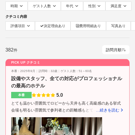
時期
ゲスト人数
年代
性別
満足度
クチコミ内容
評価項目
決定理由あり
費用明細あり
写真あり
382
件
PICK UP クチコミ
本番：2025年9月
訪問時：32歳
ゲスト人数：51～60名
設備やスタッフ、全ての対応がプロフェッショナル
の最高のホテル
5.0
本番
とても温かい雰囲気でロビーから天井も高く高級感のある挙式
会場も明るい雰囲気で参列者との距離感もとても良い天井も高
…続きを読む
く絨毯がとても重厚感がある。ロビーも広く参列者もゆっくり
過ごすことができ広いウェルカムスペースが確保できる特典を
たくさんつけていただき、新郎新婦はもちろん両家家族や参列