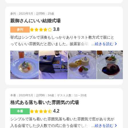
みがあり、花嫁の移動が大変ではなくスムーズに進むように工
夫がしてあると思いました。また、バリアフリーもしっかりし
参列：2023年5月
訪問時：25歳
ていて親族に高齢者が多い私達にはぴったりな会場だなと思い
親御さんにいい結婚式場
ました。豪華絢爛で、広い。しかし、派手派手というわけでも
なく、ちょうど良い豪華さでした。中洲川端の駅から近く、ホ
3.8
参列
テルなので分かりやすい。また、近くに川も流れていて自然豊
挙式はシンプルで演奏もしっかりありキリスト教方式で親にと
かでした。駅から近い場所を探していたので、こちらの式場は
ってもいい雰囲気だと思いました。披露宴会場は広く、色合い
…続きを読む
駅からも近く分かりやすい。持ち込み出来るか、また持ち込む
もいい感じでした。披露宴会場には、小さいお子様のための遊
にはどれくらい費用がかかるかなど。
び場とかもあり小さい子を連れてきた子にとってはいい環境だ
と思いました。料理は、玉手箱のような演出があり楽しめると
思いました。一つ一つ料理も美味しくよかったです。式場まで
は、西鉄や地下鉄で徒歩10分から5分ぐらいの距離で苦にならな
いです。また、バスも近くにあるので交通の便はいいと思いま
した。ホテルの中の結婚式場なので親御さんにとっていいと思
本番：2023年5月
訪問時：34歳
ゲスト人数：11～20名
いましたし遠くから来た人も前日に泊まっていける環境だなと
格式ある落ち着いた雰囲気の式場
思いました。また、交通の利便性もよくきやすいと思いまし
た。
4.2
本番
シンプルで落ち着いた雰囲気落ち着いた雰囲気で窓があり光が
入る会場でした少人数での式に合う会場でした衣装は自分達の
…続きを読む