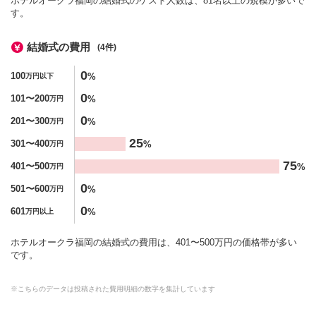
ホテルオークラ福岡の結婚式のゲスト人数は、81名以上の規模が多いで
す。
結婚式の費用
(4件)
金額
0
100
%
万円以下
%
0
101〜200
%
万円
0
201〜300
%
万円
25
301〜400
%
万円
75
401〜500
%
万円
0
501〜600
%
万円
0
601
%
万円以上
ホテルオークラ福岡の結婚式の費用は、401〜500万円の価格帯が多い
です。
※こちらのデータは投稿された費用明細の数字を集計しています