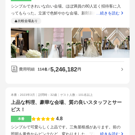
中洲川端駅から直結なので、当日の天候にも左右されずに式場
シンプルできれいな白い会場。ほぼ満員の80人近く招待客に入
かったです。デザートは、チョコタルトで中にピスタチオソー
まで向かうことができます。周りは、繁華街なので二次会の手
ってもらった。立派で色鮮やかな会場。新郎新婦のタキシード
…続きを読む
スが入っていました。濃厚で満足感のあるとても美味しいケー
配もとてもスムーズでした。プランナーさんは最初から最後ま
とドレスだけでなく親族の和装も映える。博多駅から一駅の中
キでした。上に乗っていたオークラマークの入ったチョコが可
比較会場あり
でとても丁寧に対応していただき、私たちの質問ひとつひとつ
洲川端駅に繋がっている。兄一家は次の日隣のアンパンマンミ
愛かったです。式場までは中洲川端から直結なので、ゲストの
に真摯に答えていただき助かりました。当日も先導してくれる
ュージアムに行っていた。プランナーさんが親身に考えてくれ
方、子供連れや親族お年寄りの方でも安心して招待出来ると思
スタッフの方、介添人の方、その他のスタッフの方々みなさん
る。ほかのスタッフさんも安心感がある。やはり伝統あるホテ
いました。雨の心配も要らないのがすごくよいポイントです。
がプロフェッショナルで、本当にここの会場を選んでよかった
ルだからか、人やサービスに余裕が感じられる。料理がどれも
ショッピングモールにも直結しておりましたので、ちょっとし
なと再実感しました。お肉のフランベサービスクラシックでエ
本当に美味しい。100人以上分の肉のフランベショーがついてい
た暇つぶしも出来ると思いました！全スタッフさん、対応が大
レガントな式を挙げたいと思われている方に最適かと思いま
て嬉しい。生魚がダメな新郎のための別メニューもありがた
変丁寧で流石だなと思いました。口うるさい親族がいても、こ
す。お料理もホテルの雰囲気も、スタッフの方たちも全て上質
5,246,182
い。プロジェクションマッピングが自分たちの写真でできて大
んなによい対応をして頂けるなら安心だと思います！プランナ
費用明細
円
114名
です。年配の方から小さな子供まで沢山招待したのですが、ど
迫力。当日のスタッフさんのサービスや気遣いもとてもよかっ
ーさんは、初めての問合せの時から終始とても親身になって対
の年代の方にも満足していただけるものになったかと思いま
たらしく、招待客からその旨を多く聞いた。思っていたより
応して下さり、感謝しかありません。色々順番を飛ばしていき
す。
も、いつまでにこの準備を終わらせて、とはハッキリは言われ
なりお電話をして問合せをさせて頂いたのが最初だったのです
本番：2023年3月
訪問時：32歳
ゲスト人数：101名以上
ないし、リストで日付が指定されているわけではないので、自
が、1番悩んでいたお見積もりについても大変懇切丁寧にご対応
上品な料理、豪華な会場、質の良いスタッフとサー
分たちで管理するところはしないと、うっかりいろいろ忘れて
下さり、遠方なのもご考慮下さって、色々突っ込んだ質問や要
ビス！
しまう。価格はやはりかなり高くなってしまうので覚悟してお
望ばかりしてしまったのですが、決してnoと言わないその丁寧
いた方がいい。高くなっていくのに比例して特別にオプション
な対応が本当に素晴らしいと感動しました。遠方なのでほかの
4.8
本番
のサービスがどんどん増えていくのはよかった。高い価格だけ
式場も凄く悩んでいましたが、、おもてなしの心を大切にされ
シンプルで可愛らしく上品です。三角屋根感があります。前の
の質の高さや満足感、達成感がある。
ており、親身に対応して下さったオークラさんにお願いしたい
照明も黄色からピンクなど、変わりました。プロジェクション
…続きを読む