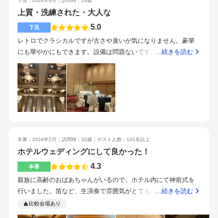
面も見受けられました。全体として一律に悪いというわけでは
でこだわってよかったと思います。vtr、ウェルカムスペースは
下見：2024年4月
訪問時：28歳
ッセージ・トイレに必ず便座クリーナーがある(見学に行った某
なく、スタッフによって対応の差があるように感じました。対
持ち込みをしたことで、少し節約できたと思います。全て美味
上質・洗練された・大人な
ホテルは設置無しでした)結婚式準備は時間に余裕をもってとに
応がしっかりしている方は安心感があり、さすがホテルという
しく、ゲストからも好評でした。駅直結で、博多駅や空港から
5.0
かく楽しんでしてほしいです！してみたい演出があればプラン
下見
印象を持てる場面もありました。もう少し一貫した接客や、到
来るゲストにとって負担がない点が良い。シャトルバスが必要
ナーさんへ相談してみてください。当日はあっという間で、私
レトロでクラシカルですが古さや臭いが気になりません。豪華
着時の声掛け・案内があると、より高級感や安心感が感じられ
な式場だとどうしても時間の調整が必要になってしまうので。
は撮りたかった写真のリクエストを忘れてたので撮影してもら
にも華やかにもできます。設備は問題ないです。雰囲気おこ゛
…続きを読む
るのではないかと思います。格式あるホテルならではの重厚感
親切丁寧。レスポンスが早く、前例がないことにも柔軟に対応
いたい写真があれば事前に写真屋さんに伝えた方が絶対いいで
そか落ち着いた、広くも狭くもできます。メインの宴会場の絨
と安心感があり、伝統的で落ち着いた結婚式を希望する方には
していただいた。プランナーさんの対応も、当日関わってくだ
す！
毯は赤です。照明もきれいです。和ですが洋にも変化できま
非常に適した会場だと感じました。館内全体に品のある雰囲気
さるスタッフの方のサービスも素晴らしかったです。全て早め
す。和装の方には特におすすめではありますが、洋装も全く問
が漂っており、特別な一日をしっかりとした形で迎えられる点
早めに余裕を持って準備することをお勧めします。
題ないです。中洲川端駅から濡れずに移動できます。チャペル
が魅力です。また、チャペルは天井が高くステンドグラスも美
の横の庭はあまり現実感なく良いです。上品さ、クラシカル
しく、神聖で印象的な挙式が叶えられる空間でした。披露宴会
さ、安心感を求めるならこちらです。喫煙室も奥で見えないよ
場も広く、ゲスト数が多い場合でもゆったりと過ごせる造りに
うになっています。他社ホテルの見積もりを持って行った方が
なっているため、幅広い世代のゲストを招待しやすい点も大き
本番：2024年2月
訪問時：32歳
ゲスト人数：101名以上
良いです。公式からがベストレートとのことでしたが、それは
なメリットだと思います。さらに、楽器の生演奏が取り入れら
ホテルウェディングにして良かった！
感じなかったです、というかベストレートなのかわかりません
れており、演出面でも柔軟に対応してもらえそうな印象を受け
でした。
4.3
本番
ました。やりたい演出があれば相談次第で実現できる可能性が
あり、自分たちらしい披露宴を作り上げたい方にも向いている
親族に高齢のおばあちゃんがいるので、ホテル内にて神前式を
と感じます。
行いました。笛など、生演奏で雰囲気がとても良かったです。
…続きを読む
天井の高さや広さはホテル一室で執り行っている感じでした。
比較会場あり
天井が高く、広々した和風の雰囲気です。会場内の色合いは、