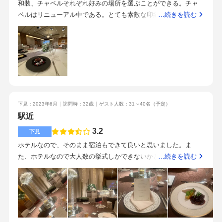
和装、チャペルそれぞれ好みの場所を選ぶことができる。チャ
ンナーさんは的確に指示をしてくれて助かりました。担当のプ
ペルはリニューアル中である。とても素敵な印象でした。人数
…続きを読む
ランナーさんがスケジュールをきちんと把握してくれていた
によって会場を広くすることができる。和と洋の雰囲気がそれ
り、的確なアドバイスをしてくださったのが助かりました。プ
ぞれ選べる。天井が高く、様々な演出ができそうである。プロ
ランナーさんを始め、ドレスショップの方や当日のスタッフの
ジェクションマッピングも可能とのこと。料理長が直接ご挨拶
方もとても親切に接客してくださって、ゲストの方に最大限の
してくださり、料理が全て美味しい。駅直結のため、遠方の方
おもてなしが出来たと思います。
にも優しい。お金のことも相談しながら、プランを組むことが
できる。丁寧な説明をしていただき、安心して任せることがで
きる。花嫁専用エレベーター等あり、スムーズな流れで動くと
下見：2023年6月
訪問時：32歳
ゲスト人数：31～40名
（予定）
ができる。何よりも料理が美味しいところは、他にない良さだ
駅近
と思いました。大人な結婚式をイメージされている人におすす
めです。
3.2
下見
ホテルなので、そのまま宿泊もできて良いと思いました。ま
た、ホテルなので大人数の挙式しかできないかと思っていたら4
…続きを読む
0人という少人数の家族挙式でも上げる事が可能という事で安心
しました。洋式の結婚式だけでなく、日本式の式もホテル内で
上げる事ができるようになっていて選択の幅がひろがるなと思
いました。式を挙げて、そのまま写真を撮影して、披露宴会場
に向かうというワンフロワで全部済ませる事が出来るという強