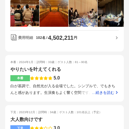
テーブルクロスのカラーで雰囲気はがらりと変わると思いま
す。わたしたちはネイビーにしました。残念だなーと思った点
は、高砂とゲストテーブルが近すぎて、正面から写真が撮れな
かった点。ステーキ肉のフランベサービスをしてもらうための
料理変更。ベビーベッド。ペーパーアイテム全般。プチギフト
4,502,211
持ち込み料無料。装花は簡易的なくらい最低金額に。料理が美
費用明細
円
102名
味しすぎて、オークラに決めた程のクオリティです。お肉料理
に関してはシェフによるフランベサービスに感動したため、お
肉の変更を行いました。（1人＋1,000円程）天神駅から歩いて
本番：2024年1月
訪問時：33歳
ゲスト人数：81～90名
行ける距離で、地下鉄の中洲川端駅からは徒歩5分ほどです。ア
やりたいを叶えてくれる
ンパンマンミュージアムがある建物と隣接してるのでお子様連
れの場合、遊びに行くこともできると思います。さすがホテル
5.0
本番
ウェディングです！！！ホスピタリティがすごい！清潔感や姿
白が基調で、自然光が入る会場でした。シンプルで、でもきち
勢等、求めていたクオリティでした。ゲストが着替えるための
んと感があります。生演奏もよく響く空間です。広すぎないけ
…続きを読む
控室を開放してくれていること。お手洗い等、全てにおいて清
どしっかり人数は入ったので（max80だったと思います）、み
潔感がある。料理とスタッフの質が決め手です。打ち合わせの
んなにしっかり見てもらえてよかったです。それぞれの部屋で
たびにタスクができるので期限を確認しながら進めていくと式
雰囲気が異なったので、一番好きなナチュラルテイストの部屋
下見：2023年12月
訪問時：34歳
ゲスト人数：101名以上
（予定）
直前で焦らなくてすみました！
を選びました。グリーンテイストの装花にぴったりの雰囲気で
大人数向けです
した。絨毯だったのでドレスでも歩きやすかったです。中洲川
3.0
下見