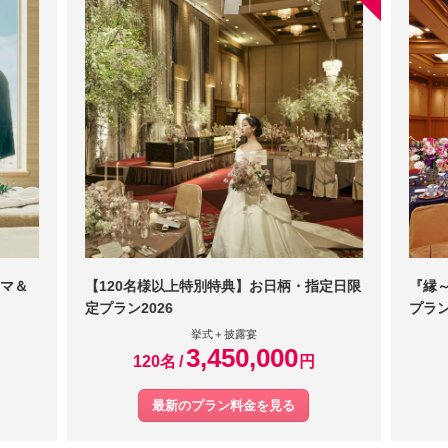
マ＆
【120名様以上特別特典】お日柄・指定日限
『縁～
定プラン2026
プラ
挙式＋披露宴
3,450,000
120名
円
最新のプラン料金を見る