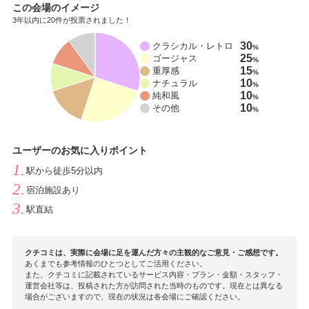
この会場のイメージ
3年以内に20件が投票されました！
30
クラシカル・レトロ
%
25
ゴージャス
%
15
重厚感
%
10
ナチュラル
%
10
純和風
%
10
その他
%
ユーザーのお気に入りポイント
駅から徒歩5分以内
宿泊施設あり
駅直結
クチコミは、実際に会場に足を運んだ方々の主観的なご意見・ご感想です。
あくまでも参考情報のひとつとしてご活用ください。
また、クチコミに記載されているサービス内容・プラン・金額・スタッフ・
運営会社等は、投稿された方が訪問された当時のものです。現在とは異なる
場合がございますので、現在の状況は各会場にご確認ください。