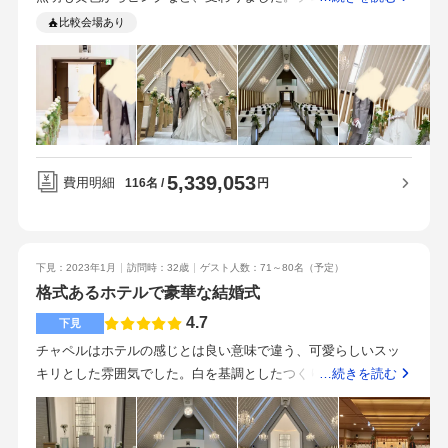
なぁ、、と心惹かれました。私のおすすめポイントは、スタッ
マッピングで生い立ちの写真やメッセージを正面に映すことも
比較会場あり
フさんの対応の良さがトップだと思います。次いで高級感のあ
できるそうです。80人ゲストを呼べました。平安の間 縁 は
る上質なホテルウエディングである事、新郎新婦には朝食付き
何と言ってもゴージャスです！芸能人の結婚式会場みたいと何
の宿泊がプレゼントな事と、更に1周年ディナーもプレゼントな
人にも言われるほど重厚感があります。和風ですが、セットを
事です。チャペルも白くてとても可愛く、ガーデンがあるのも
洋風にしても違和感なく豪華にできます。天井高なので、天井
魅力だと思いました。遠方の方、ホテルウエディング希望の
に向かってキラキラテープが飛び上がる演出もできましたし、
方、駅近希望の方はおすすめです。
プロジェクションマッピングも座るゲストに光が掛からず、壁
5,339,053
一面に大迫力でできました。また全卓の中心のお花に光を天井
費用明細
円
116名
から当ててくれます。鏡をプラスしてさらにキラキラ感が出ま
した。ギリギリ120名入りました。オススメは100名くらいかな
と思います。前方の端っこ卓のゲストが真ん中に遠く感じたと
下見：2023年1月
訪問時：32歳
ゲスト人数：71～80名
（予定）
言っていましたので。披露宴会場のロビーもじゅうたんが鮮や
格式あるホテルで豪華な結婚式
かで綺麗すぎます。会場の美しさも決めてのトップです！予定
よりも時間節約で持ち込みをやめたので、ペーパー関係は上が
4.7
下見
りました。高いですが値段に伴う上質なものです。料理は上げ
チャペルはホテルの感じとは良い意味で違う、可愛らしいスッ
ました。こだわりだったので。美味しいから満足です。オープ
キリとした雰囲気でした。白を基調としたつくりで清潔感があ
…続きを読む
ニングのプロジェクションマッピングは夫の夢なので選び、価
り、後ろの席までしっかりとゲストのお顔が見える広さでし
格は激上がりです。でも、プロフィールムービーと当日撮り下
た。神殿は厳かな雰囲気で、和風な式をしたい方には是非おす
ろしエンディングムービーがサービスになりました！だから全
すめです。とても広いです。天井も高く、派手な豪華さではな