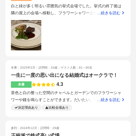
白と緑が多く明るい雰囲気の挙式会場でした。挙式の終了後は
隣の屋上の会場へ移動し、フラワーシャワーと鐘を鳴らす演出
…続きを読む
もあり、ずっとホテルの中にいるわけではなく、外の空気も吸
えて良かったと思います。披露宴会場は昔からよくテレビ等で
見ていた、the結婚式会場といった感じがありました。会場の天
井も高く、歴史的なホテルなので厳かな雰囲気もあります。お
料理もとても美味しくて、ステーキを調理する際のフランベの
演出が、とてもゴージャスで印象に残りました。地下鉄から直
結しており、行きも帰りもすぐに駅まで着くことが出来るの
本番：2025年3月
訪問時：33歳
ゲスト人数：81～90名
で、雨が降っていても安心して帰ることが出来るロケーション
一生に一度の思い出になる結婚式はオークラで！
だと思います。スタッフの皆さんの連携も取れていて、モタつ
いている様子もなくテキパキと配膳や誘導などをされていて、
4.3
本番
さすがホテルオークラのスタッフだと感動した記憶がありま
茶色と白の整った空間のチャペルとガーデンでのフラワーシャ
す。駅直結でお料理も美味しいところです。
ワーや鐘を鳴らすことができます。だいたい、チャペルの場合
…続きを読む
は70名前後の参列者がいいと思います。一つのテーブルに8人前
決定理由あり
比較会場あり
後の15卓を設置しました。高砂バックの屏風が豪華な感じでし
た。部屋の雰囲気によって変えることができるそうです。映像
機器も使えたり、演出も様々だそうです。ドレスの金額フラワ
参列：2024年12月
訪問時：29歳
ーシャワー等の演出を取り入れたとこによる出費会場の装花は
正統派で格式高い式場