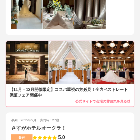
過ごすことができ広いウェルカムスペースが確保できる特典を
たくさんつけていただき、新郎新婦はもちろん両家家族や参列
者から大好評で本当にここにして良かったと改めて実感でき
た。駅からのアクセスもよく交通機関も電車，バス，自動車ど
れでも可能である博多座やアンパンマンミュージアムなど他施
設も充実しているどんな時も2人の要望に耳を傾けてくださり希
望を叶えてくれるどのスタッフさんもいつも優しくとても丁寧
な案内などサービスが素晴らしいとてもロビーが広く開放感の
ある会場であったひとつひとつのサービスが丁寧で最後までど
んなことにも温かく対応してくださった自分たちが理想とする
結婚式をプランナーさんとしっかり話し合うことがとても大切
です。プランナーさんとたくさんコミュニケーションをとるこ
【11月・12月開催限定】コスパ重視の方必見！全力ベストレート
とで大変な打ち合わせも毎回楽しくて、当日まで前向きに進め
保証フェア開催中
ることができます。
公式サイトで会場の雰囲気を見る
参列：2025年5月
訪問時：27歳
さすがホテルオークラ！
5.0
参列