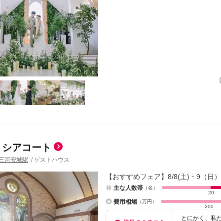
リシアコート
三河安城駅
/
ゲストハウス
【おすすめフェア】8/8(土)・9（
主な人数帯
（名）
20
費用相場
（万円）
200
とにかく、私