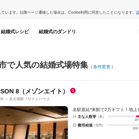
用しています。以降ページ遷移した場合は、Cookie利用に同意したことになります。
結婚式レシピ
結婚式のダンドリ
市で人気の結婚式場特集
（
条件変更
）
ISON 8（メゾンエイト）
市
名古屋駅
/
ゲストハウス
＞
名駅直結*来館で2万ギフト！地上
主な人数帯
（名）
20
費用相場
（万円）
200