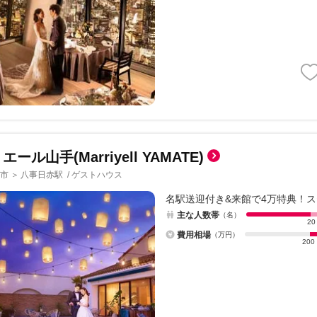
エール山手(Marriyell YAMATE)
市
八事日赤駅
/
ゲストハウス
＞
名駅送迎付き&来館で4万特典！
主な人数帯
（名）
20
費用相場
（万円）
200