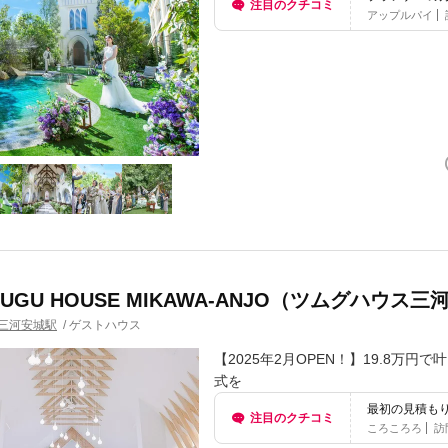
注目のクチコミ
ものが叶えら
アップルパイ
MUGU HOUSE MIKAWA-ANJO（ツムグハウス
三河安城駅
/
ゲストハウス
【2025年2月OPEN！】19.8
式を
最初の見積も
注目のクチコミ
て、信頼でき
ころころろ
訪