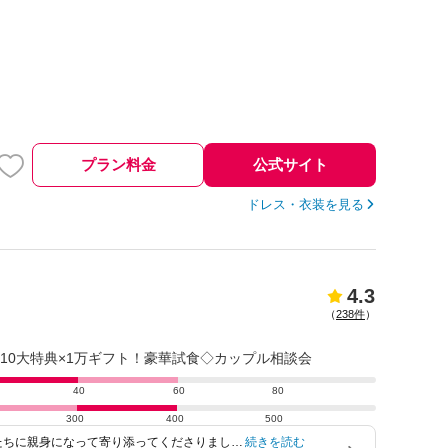
プラン料金
公式サイト
ドレス・衣装を見る
4.3
（
238件
）
日）10大特典×1万ギフト！豪華試食◇カップル相談会
40
60
80
300
400
500
たちに親身になって寄り添ってくださりまし
続きを読む