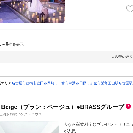
1～6
件を表示
人数帯の絞り
気エリア
名古屋市
豊橋市
豊田市
岡崎市
一宮市
常滑市
田原市
新城市
栄
覚王山駅
名古屋駅
nc Beige（ブラン：ベージュ）●BRASSグループ
三河安城駅
/
ゲストハウス
今なら挙式料全額プレゼント《リニ
が人気