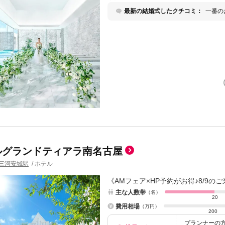
最新の結婚式したクチコミ：
一番の
す。打
私たち
た。安
むこと
ルグランドティアラ南名古屋
三河安城駅
/
ホテル
《AMフェア×HP予約がお得♪8/9の
主な人数帯
（名）
20
費用相場
（万円）
200
プランナーの