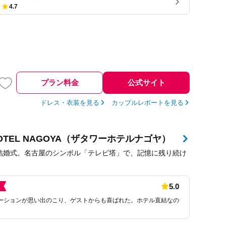
ンナーさんだけで…
4.7
プラン料金
公式サイト
ドレス・衣装を見る
カップルレポートを見る
 HOTEL NAGOYA（ザタワーホテルナゴヤ）
結婚式。名古屋のシンボル「テレビ塔」で、記憶に残り続け
5.0
ーションが思い出のこり、ゲストからも喜ばれた。ホテル直結なの