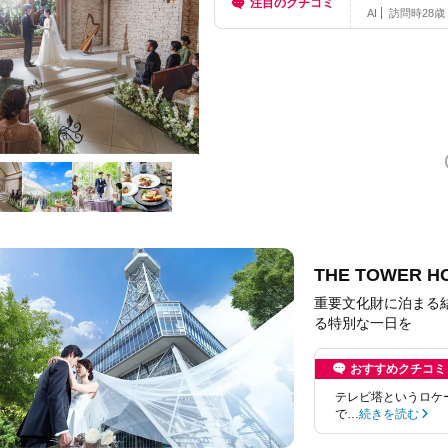
注目のクチコミ
た・担当プラ
AI
訪問時
28歳
THE TOWER
重要文化財に泊まる
る特別な一日を
おすすめクチコミ
テレビ塔というロケ
で…
続きを読む