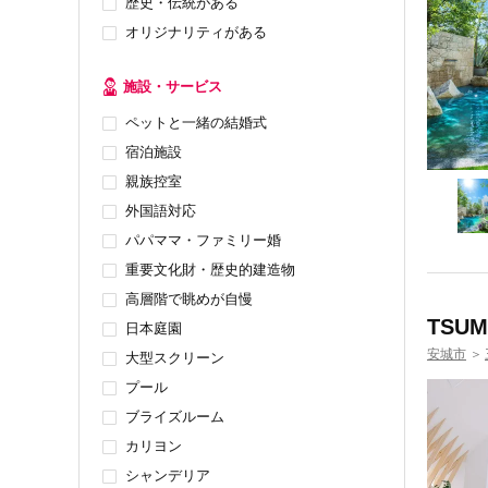
歴史・伝統がある
オリジナリティがある
施設・サービス
ペットと一緒の結婚式
宿泊施設
親族控室
外国語対応
パパママ・ファミリー婚
重要文化財・歴史的建造物
高層階で眺めが自慢
TSU
日本庭園
安城市
＞
大型スクリーン
プール
ブライズルーム
カリヨン
シャンデリア