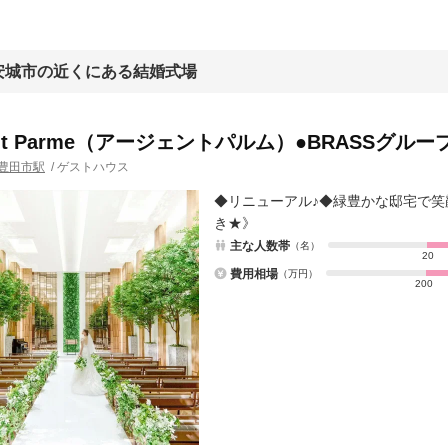
安城市の近くにある結婚式場
ent Parme（アージェントパルム）●BRASSグルー
豊田市駅
/
ゲストハウス
◆リニューアル♪◆緑豊かな邸宅で笑
き★》
主な人数帯
（名）
20
費用相場
（万円）
200