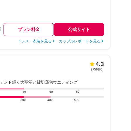
プラン料金
公式サイト
ドレス・衣装を見る
カップルレポートを見る
4.3
（
756件
）
ステンド輝く大聖堂と貸切邸宅ウエディング
40
60
80
300
400
500