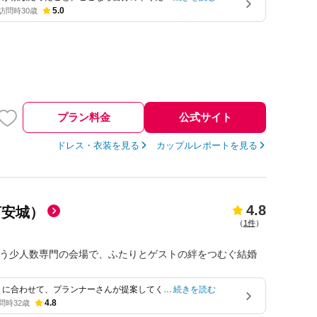
れると思った…
5.0
訪問時
30歳
プラン料金
公式サイト
ドレス・衣装を見る
カップルレポートを見る
4.8
三河安城）
（
1件
）
万円で叶う少人数専門の会場で、ふたりとゲストの絆をつむぐ結婚
りに合わせて、プランナーさんが提案してくれ
続きを読む
ます。…
4.8
問時
32歳