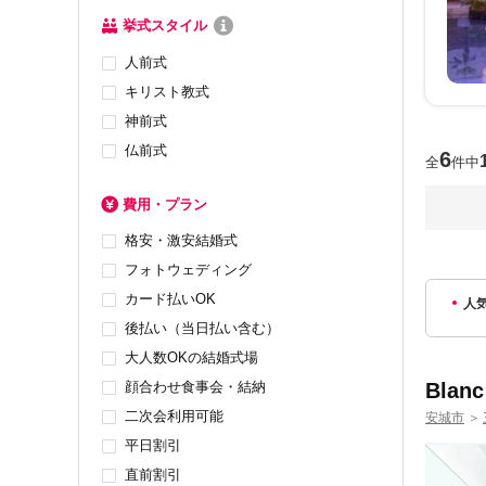
挙式スタイル
人前式
キリスト教式
神前式
仏前式
6
全
件中
費用・プラン
格安・激安結婚式
フォトウェディング
カード払いOK
人
後払い（当日払い含む）
大人数OKの結婚式場
顔合わせ食事会・結納
Bla
二次会利用可能
安城市
＞
平日割引
直前割引