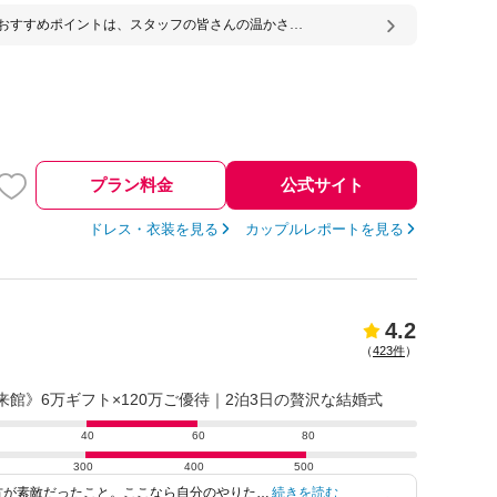
おすすめポイントは、スタッフの皆さんの温かさで
ち合わせから当日まで親身に寄り添ってくださり、
の想いを大切にしながらサポートしてくださいまし
心して準備を進めることができ、当日も心から楽し
ができました。
プラン料金
公式サイト
ドレス・衣装を見る
カップルレポートを見る
4.2
（
423件
）
ご来館》6万ギフト×120万ご優待｜2泊3日の贅沢な結婚式
40
60
80
300
400
500
方が素敵だったこと。ここなら自分のやりたい
続きを読む