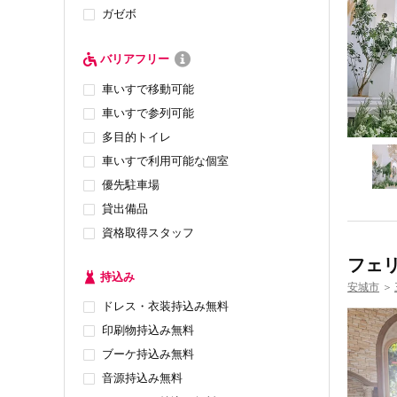
ガゼボ
バリアフリー
車いすで移動可能
車いすで参列可能
多目的トイレ
車いすで利用可能な個室
優先駐車場
貸出備品
資格取得スタッフ
フェ
持込み
安城市
＞
ドレス・衣装持込み無料
印刷物持込み無料
ブーケ持込み無料
音源持込み無料