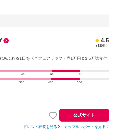
4.5
プ
（
330件
）
顔あふれる1日を《全フェア：ギフト券1万円＆3.5万試食付
40
60
80
300
400
500
公式サイト
ドレス・衣装を見る
カップルレポートを見る