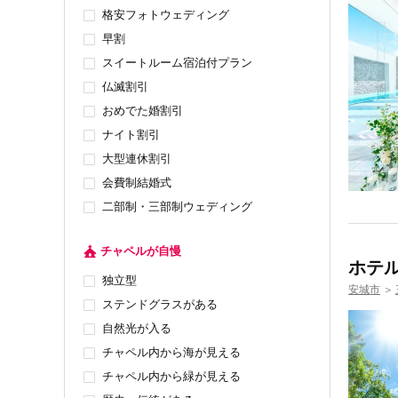
格安フォトウェディング
早割
スイートルーム宿泊付プラン
仏滅割引
おめでた婚割引
ナイト割引
大型連休割引
会費制結婚式
二部制・三部制ウェディング
チャペルが自慢
ホテ
独立型
安城市
＞
ステンドグラスがある
自然光が入る
チャペル内から海が見える
チャペル内から緑が見える