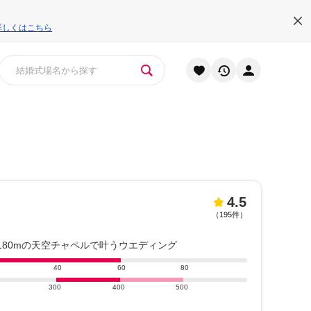
詳しくはこちら
4.5
（
195件
）
180mの天空チャペルで叶うウエディング
40
60
80
300
400
500