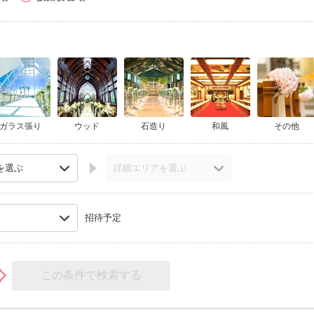
ガラス張り
ウッド
石造り
和風
その他
招待予定
この条件で検索する