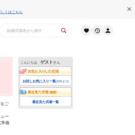
詳しくはこちら
ゲスト
さん
こんにちは、
お試しお気に入り一覧
(10件まで)
最近見た式場一覧
どをご
リュー
式準備