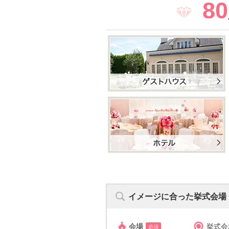
80
イメージに合った挙式会場
会場
挙式会
必須