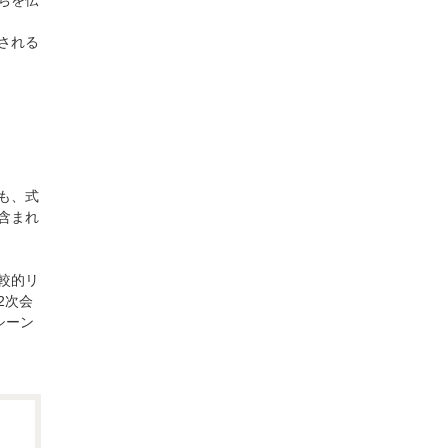
ちを伝
される
も、式
含まれ
較的リ
2次会
シーン