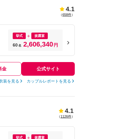
4.1
（
658件
）
挙式
披露宴
2,606,340
60
円
名
料金
公式サイト
衣装を見る
カップルレポートを見る
4.1
（
1126件
）
挙式
披露宴