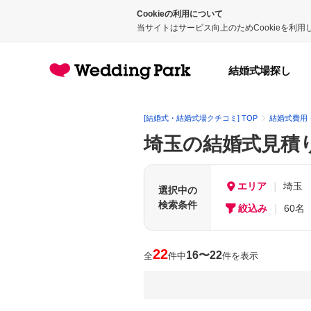
Cookieの利用について
当サイトはサービス向上のためCookieを利
結婚式場探し
[結婚式・結婚式場クチコミ] TOP
結婚式費用
埼玉の結婚式見積
エリア
埼玉
選択中の
検索条件
絞込み
60名
22
16〜22
全
件中
件を表示