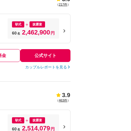
（
217件
）
挙式
披露宴
2,462,900
60
円
名
料金
公式サイト
カップルレポートを見る
3.9
（
463件
）
挙式
披露宴
2,514,079
60
円
名