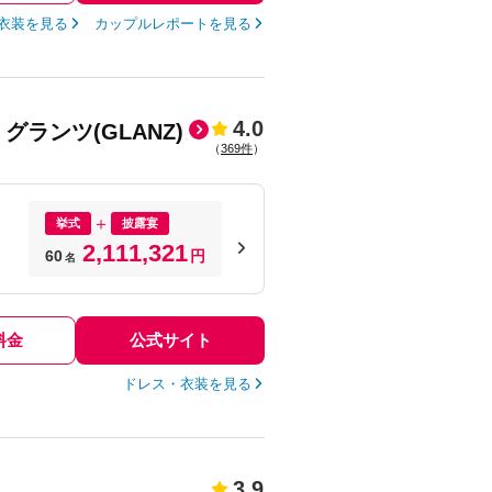
衣装を見る
カップルレポートを見る
4.0
ランツ(GLANZ)
（
369件
）
挙式
披露宴
2,111,321
60
円
名
料金
公式サイト
ドレス・衣装を見る
3.9