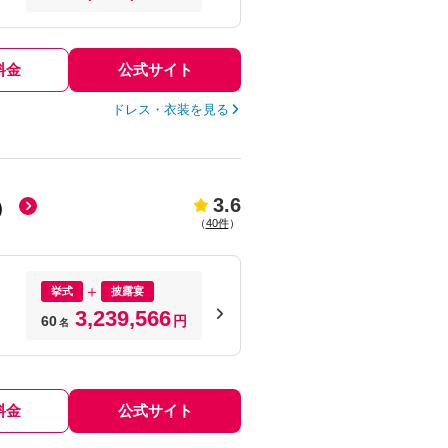
料金
公式サイト
ドレス・衣装を見る
3.6
）
（
40件
）
挙式
披露宴
3,239,566
60
円
名
料金
公式サイト