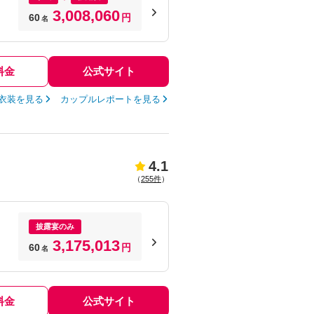
3,008,060
60
円
名
料金
公式サイト
衣装を見る
カップルレポートを見る
4.1
（
255件
）
披露宴のみ
3,175,013
60
円
名
料金
公式サイト