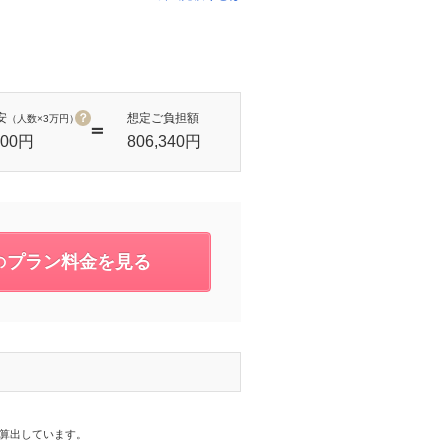
安
？
想定ご負担額
（人数×3万円）
000円
806,340円
プラン料金を見る
の
を算出しています。