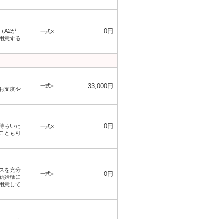
0円
（A2が
一式×
用意する
33,000円
一式×
お支度や
0円
待ちいた
一式×
ことも可
スを充分
0円
一式×
新婦様に
用意して