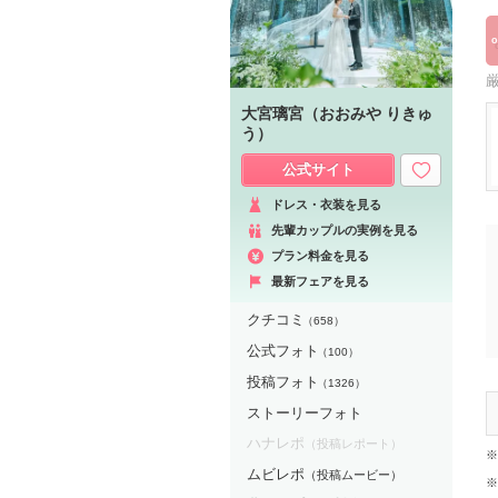
大宮璃宮（おおみや りきゅ
う）
公式サイト
ドレス・衣装を見る
先輩カップルの実例を見る
プラン料金を見る
最新フェアを見る
クチコミ
（658）
公式フォト
（100）
投稿フォト
（1326）
ストーリーフォト
ハナレポ
（投稿レポート）
※
ムビレポ
（投稿ムービー）
※