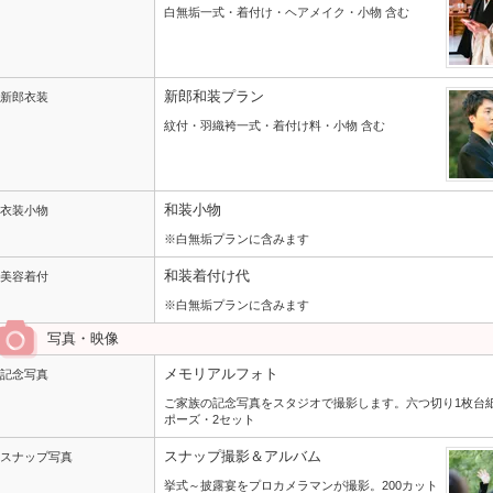
白無垢一式・着付け・ヘアメイク・小物 含む
新郎和装プラン
新郎衣装
紋付・羽織袴一式・着付け料・小物 含む
和装小物
衣装小物
※白無垢プランに含みます
和装着付け代
美容着付
※白無垢プランに含みます
写真・映像
メモリアルフォト
記念写真
ご家族の記念写真をスタジオで撮影します。六つ切り1枚台
ポーズ・2セット
スナップ撮影＆アルバム
スナップ写真
挙式～披露宴をプロカメラマンが撮影。200カット