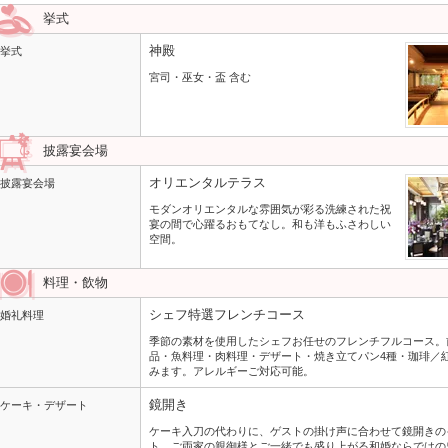
挙式
神殿
挙式
宮司・巫女・盃 含む
披露宴会場
オリエンタルテラス
披露宴会場
モダンオリエンタルな雰囲気が彩る洗練された祝
宴の間で心躍るおもてなし。和も洋もふさわしい
空間。
料理・飲物
シェフ特選フレンチコース
婚礼料理
季節の素材を使用したシェフお任せのフレンチフルコース。
品・魚料理・肉料理・デザート・焼き立てパン4種・珈琲／
みます。アレルギーご対応可能。
鏡開き
ケーキ・デザート
ケーキ入刀の代わりに、ゲストの掛け声に合わせて鏡開きの
ト。ご両家の親御様とご一緒でも盛り上がる和婚ならではの