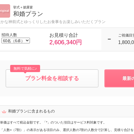
挙式＋披露宴
和婚プラン
厳かな神前式とゆっくりしたお食事をお楽しみいただくプラン
招待人数
お見積り合計
ご祝儀目
2,606,340円
1,800,
無料で気軽に♪
プラン料金を相談する
最新
和婚プランに含まれるもの
単価はすべて税込金額です。「*」のついた項目はサービス料対象です。
「人数×（7割）」の表示がある項目のみ、選択人数の7割の人数分で計算し、見積り合計