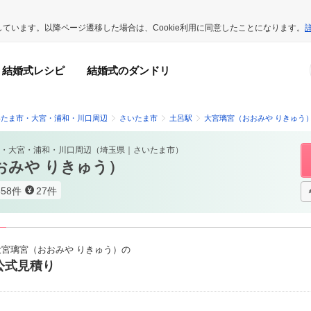
用しています。以降ページ遷移した場合は、Cookie利用に同意したことになります。
結婚式レシピ
結婚式のダンドリ
いたま市・大宮・浦和・川口周辺
さいたま市
土呂駅
大宮璃宮（おおみや りきゅう
・大宮・浦和・川口周辺
（
埼玉県
｜
さいたま市
）
おみや りきゅう）
658件
27件
大宮璃宮（おおみや りきゅう）の
公式見積り