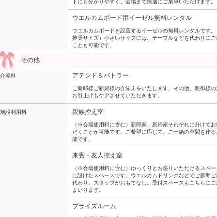
トにも分かりやすく、会場まで快適にご乗車いただけます。
ウエルカムボード用イーゼル無料レンタル
ウエルカムボードを設置するイーゼルの無料レンタルです。
推奨サイズ）小さいサイズには、テーブルなどを代わりにご
ことも可能です。
その他
アテンド＆バトラー
介添料
ご新郎様ご新婦様の介添えをいたします。その他、親御様の
お引上げもケアさせていただきます。
親族控え室
施設利用料
（※会場使用料に含む）新郎家、新婦家それぞれに分けてお
だくことが可能です。ご希望に応じて、ご一緒の空間を作る
能です。
来賓・友人控え室
（※会場使用料に含む）ゆっくりとお座りいただけるスペー
に設けたスペースです。ウエルカムドリンクなどでご新郎ご
代わり、スタッフがおもてなし。受付スペースもこちらにご
まいります。
ブライズルーム