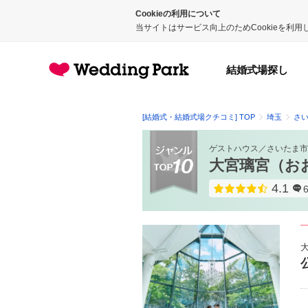
Cookieの利用について
当サイトはサービス向上のためCookieを利
結婚式場探し
[結婚式・結婚式場クチコミ] TOP
埼玉
さ
ゲストハウス
／
さいたま市
大宮璃宮（お
4.1
点数