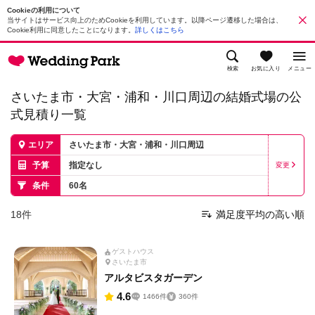
Cookieの利用について
当サイトはサービス向上のためCookieを利用しています。以降ページ遷移した場合は、
Cookie利用に同意したことになります。
詳しくはこちら
検索
お気に入り
メニュー
さいたま市・大宮・浦和・川口周辺の結婚式場の公
式見積り一覧
エリア
さいたま市・大宮・浦和・川口周辺
予算
指定なし
変更
条件
60名
18
件
満足度平均の高い順
ゲストハウス
さいたま市
アルタビスタガーデン
4.6
1466件
360件