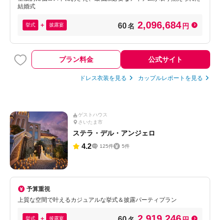
結婚式
2,096,684
60
挙式
披露宴
名
円
プラン料金
公式サイト
ドレス衣装を見る
カップルレポートを見る
ゲストハウス
さいたま市
ステラ・デル・アンジェロ
4.2
125件
5件
予算重視
上質な空間で叶えるカジュアルな挙式＆披露パーティプラン
2,919,246
60
挙式
披露宴
名
円