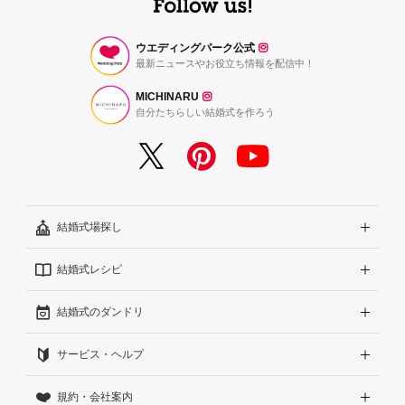
ウエディングパーク公式
最新ニュースやお役立ち情報を配信中！
MICHINARU
自分たちらしい結婚式を作ろう
結婚式場探し
結婚式レシピ
エリアから探す
結婚式のダンドリ
こだわりから探す
結婚式準備レポート『ハナレポ』
サービス・ヘルプ
雰囲気から探す
結婚式当日の動画『ムビレポ』
結婚準備ガイド
規約・会社案内
見積りから探す
Wedding Park Magazine
サイトコンセプト