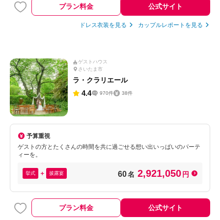
プラン料金
公式サイト
ドレス衣装を見る
カップルレポートを見る
ゲストハウス
さいたま市
ラ・クラリエール
4.4
970件
38件
予算重視
ゲストの方とたくさんの時間を共に過ごせる想い出いっぱいのパーテ
ィーを。
2,921,050
60
挙式
披露宴
名
円
プラン料金
公式サイト