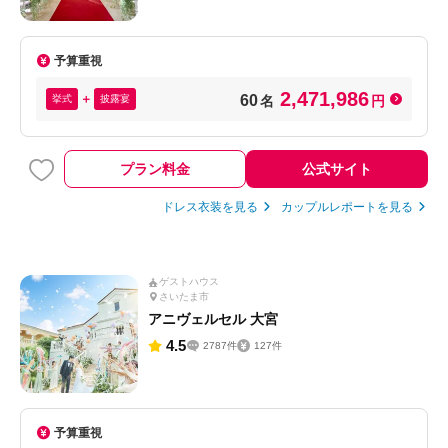
予算重視
2,471,986
60
挙式
披露宴
名
円
プラン料金
公式サイト
ドレス衣装を見る
カップルレポートを見る
ゲストハウス
さいたま市
アニヴェルセル 大宮
4.5
2787件
127件
予算重視