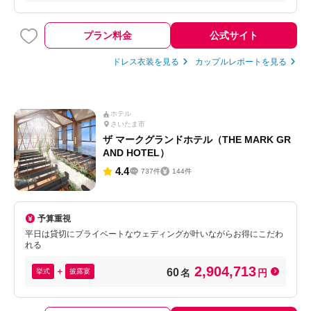
プラン料金
公式サイト
ドレス衣装を見る
カップルレポートを見る
ホテル
さいたま市
ザ マークグランドホテル（THE MARK GR
AND HOTEL）
4.4
737件
144件
予算重視
平日は貸切にプライベートなウェディングが叶いながらお得にこだわ
れる
2,904,713
60
挙式
披露宴
名
円