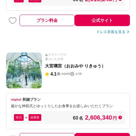
プラン料金
公式サイト
ドレス衣装を見る
ゲストハウス
さいたま市
大宮璃宮（おおみや りきゅう）
4.1
658件
27件
和婚プラン
厳かな神前式とゆっくりしたお食事をお楽しみいただくプラン
2,606,340
60
挙式
披露宴
名
円