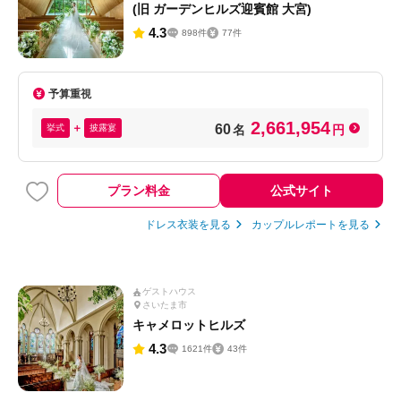
(旧 ガーデンヒルズ迎賓館 大宮)
4.3
898件
77件
予算重視
2,661,954
60
挙式
披露宴
名
円
プラン料金
公式サイト
ドレス衣装を見る
カップルレポートを見る
ゲストハウス
さいたま市
キャメロットヒルズ
4.3
1621件
43件