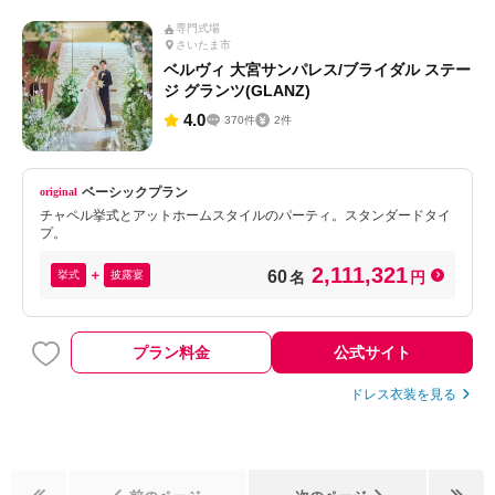
専門式場
さいたま市
ベルヴィ 大宮サンパレス/ブライダル ステー
ジ グランツ(GLANZ)
4.0
370件
2件
ベーシックプラン
チャペル挙式とアットホームスタイルのパーティ。スタンダードタイ
プ。
2,111,321
60
挙式
披露宴
名
円
プラン料金
公式サイト
ドレス衣装を見る