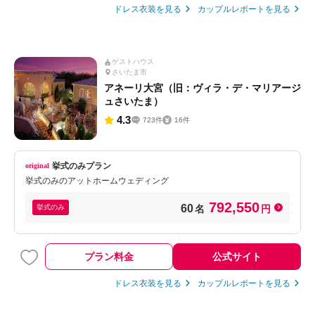
ドレス衣装を見る
カップルレポートを見る
ゲストハウス
さいたま市
アネーリ大宮（旧：ヴィラ・デ・マリアージ
ュさいたま）
4.3
723件
16件
挙式のみプラン
挙式のみのアットホームウェディング
792,550
60
挙式のみ
名
円
プラン料金
公式サイト
ドレス衣装を見る
カップルレポートを見る