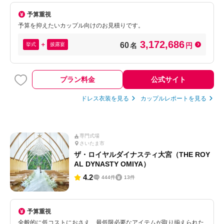
予算重視
予算を抑えたいカップル向けのお見積りです。
3,172,686
60
挙式
披露宴
名
円
プラン料金
公式サイト
ドレス衣装を見る
カップルレポートを見る
専門式場
さいたま市
ザ・ロイヤルダイナスティ大宮（THE ROY
AL DYNASTY OMIYA）
4.2
444件
13件
予算重視
全般的に低コストにおさえ、最低限必要なアイテムが取り揃えられた