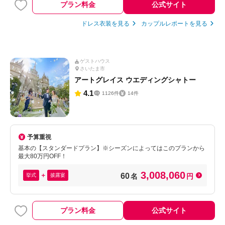
プラン料金
公式サイト
ドレス衣装を見る
カップルレポートを見る
ゲストハウス
さいたま市
アートグレイス ウエディングシャトー
4.1
1126件
14件
予算重視
基本の【スタンダードプラン】※シーズンによってはこのプランから
最大80万円OFF！
3,008,060
60
挙式
披露宴
名
円
プラン料金
公式サイト