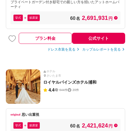
プライベートガーデン付き邸宅での親しい方を招いたアットホームパ
ーティ
2,691,931
60
挙式
披露宴
名
円
プラン料金
公式サイト
ドレス衣装を見る
カップルレポートを見る
ホテル
さいたま市
ロイヤルパインズホテル浦和
4.4
644件
20件
思い出重視
2,421,624
60
挙式
披露宴
名
円