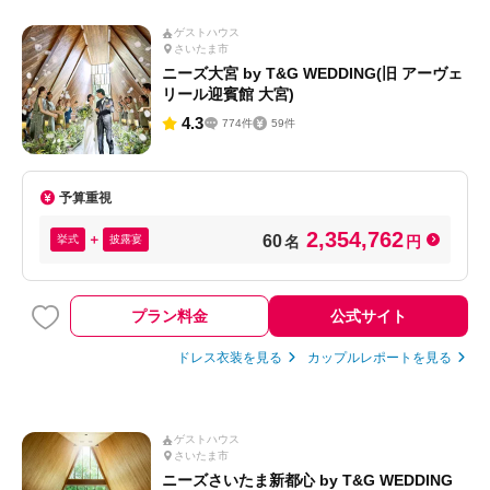
ゲストハウス
さいたま市
ニーズ大宮 by T&G WEDDING(旧 アーヴェ
リール迎賓館 大宮)
4.3
774件
59件
予算重視
2,354,762
60
挙式
披露宴
名
円
プラン料金
公式サイト
ドレス衣装を見る
カップルレポートを見る
ゲストハウス
さいたま市
ニーズさいたま新都心 by T&G WEDDING