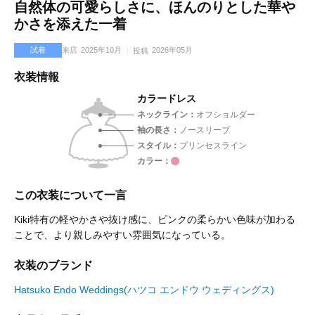
自然体の可愛らしさに、ほんのりとした華や
かさを添えた一着
試着
来店
2025年10月
2026年05月
投稿
衣装情報
カラードレス
ネックライン
オフショルダー
袖の長さ
ノースリーブ
スタイル
プリンセスライン
カラー
この衣装について一言
Kiki特有の軽やかさや抜け感に、ピンクの柔らかい色味が加わる
ことで、より親しみやすい雰囲気になっている。
衣装のブランド
Hatsuko Endo Weddings(ハツコ エンドウ ウェディングス)