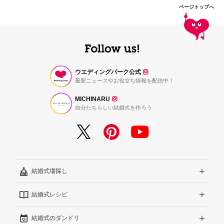
ページトップへ
ウエディングパーク公式
最新ニュースやお役立ち情報を配信中！
MICHINARU
自分たちらしい結婚式を作ろう
結婚式場探し
結婚式レシピ
エリアから探す
結婚式のダンドリ
こだわりから探す
結婚式準備レポート『ハナレポ』