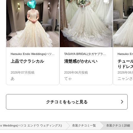
Hatsuko Endo Weddings(ハツコ エンドウ ウェディングス)
TAGAYA BRIDAL(タガヤブライダル)
上品でクラシカル
清楚感がかわいい
チュー
りドレ
2026年07月投稿
2026年06月投稿
2026年0
あ
てゃ
ニャンさ
クチコミをもっと見る
Endo Weddings(ハツコ エンドウ ウェディングス)
衣装クチコミ一覧
衣装クチコミ詳細