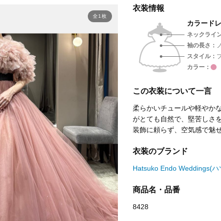
衣装情報
全1枚
カラード
ネックライ
袖の長さ
スタイル
カラー
この衣装について一言
柔らかいチュールや軽やか
がとても自然で、堅苦しさ
装飾に頼らず、空気感で魅
衣装のブランド
Hatsuko Endo Weddi
商品名・品番
8428