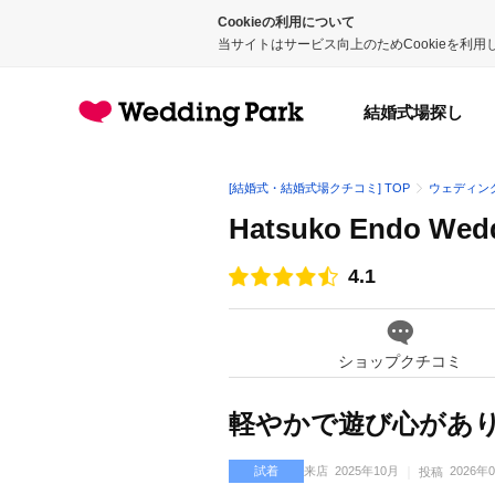
Cookieの利用について
当サイトはサービス向上のためCookieを利
結婚式場探し
[結婚式・結婚式場クチコミ] TOP
ウェディン
Hatsuko Endo 
4.1
点数
ショップクチコミ
軽やかで遊び心があ
試着
来店
2025年10月
2026年
投稿