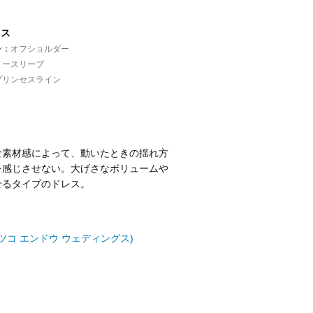
レス
ン
オフショルダー
ノースリーブ
プリンセスライン
な素材感によって、動いたときの揺れ方
を感じさせない。大げさなボリュームや
せるタイプのドレス。
ngs(ハツコ エンドウ ウェディングス)