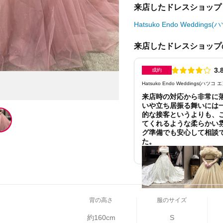
来店したドレスショップ
Hatsuko Endo Weddi
来店したドレスショップ
点数
3.
成約
Hatsuko Endo Weddings(ハ
来店時の対応から非常に
いや立ち居振る舞いには
的な接客というよりも、
てくれるような柔らかい
グ準備でも安心して相談
た。
背の高さ
服のサイズ
約160cm
S