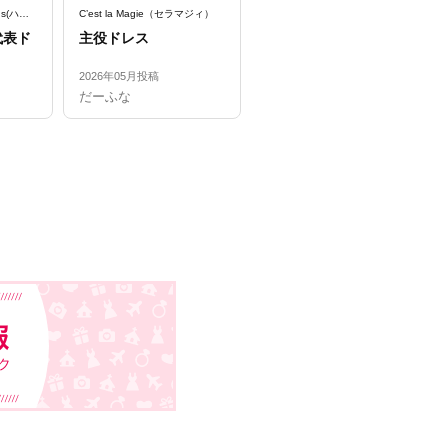
Hatsuko Endo Weddings(ハツコ エンドウ ウェディングス)
C’est la Magie（セラマジィ）
Hatsuko Endo Weddings(ハツコ エンドウ ウェディングス)
代表ド
主役ドレス
クラシックさと華やか
さのバランスが非常に
美しい一着
2026年05月投稿
2026年05月投稿
だーふな
みるく