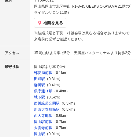
住所
〒700-0821
岡山県岡山市北区中山下1-8-45 GEEKS OKAYAMA 21階(ブ
ライダルサロン11階)
地図を見る
※結婚式場と下見・相談会場は異なる場合がありますので
来店前に必ずご確認ください。
アクセス
JR岡山駅より車で5分、天満屋バスターミナルより徒歩2分
最寄り駅
岡山駅より車で5分
郵便局前駅
（0.1km）
田町駅
（0.3km）
柳川駅
（0.4km）
県庁通り駅
（0.4km）
城下駅
（0.5km）
西川緑道公園駅
（0.5km）
新西大寺町筋駅
（0.5km）
西大寺町駅
（0.6km）
岡山駅前駅
（0.7km）
大雲寺前駅
（0.7km）
岡山駅
（0.9km）