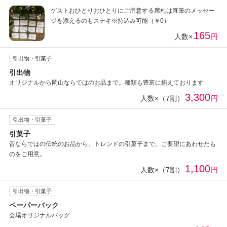
ゲストおひとりおひとりにご用意する席札は直筆のメッセー
ジを添えるのもステキ※持込み可能（￥0）
165
人数×
円
引出物・引菓子
引出物
オリジナルから岡山ならではのお品まで。種類も豊富に揃えております
3,300
人数×（7割）
円
引出物・引菓子
引菓子
昔ならではの伝統のお品から、トレンドの引菓子まで。ご要望にあわせたも
のをご用意。
1,100
人数×（7割）
円
引出物・引菓子
ペーパーバック
会場オリジナルバッグ