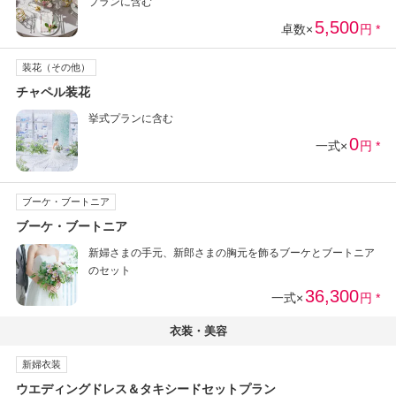
プランに含む
5,500
卓数×
円 *
装花（その他）
チャペル装花
挙式プランに含む
0
一式×
円 *
ブーケ・ブートニア
ブーケ・ブートニア
新婦さまの手元、新郎さまの胸元を飾るブーケとブートニア
のセット
36,300
一式×
円 *
衣装・美容
新婦衣装
ウエディングドレス＆タキシードセットプラン