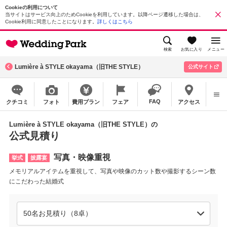
Cookieの利用について
当サイトはサービス向上のためCookieを利用しています。以降ページ遷移した場合は、
Cookie利用に同意したことになります。
詳しくはこちら
検索
お気に入り
メニュー
Lumière à STYLE okayama（旧THE STYLE）
公式サイト
FAQ
クチコミ
フォト
費用プラン
フェア
アクセス
Lumière à STYLE okayama（旧THE STYLE）の
公式見積り
写真・映像重視
挙式
披露宴
メモリアルアイテムを重視して、写真や映像のカット数や撮影するシーン数
にこだわった結婚式