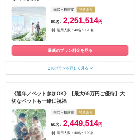
挙式＋披露宴
特典あり
2,251,514
円
60名
適用人数：40名〜120名
最新のプラン料金を見る
このプランを詳しく見る
《通年／ペット参加OK》【最大65万円ご優待】大
切なペットも一緒に祝福
挙式＋披露宴
特典あり
2,449,514
円
60名
適用人数：40名〜120名