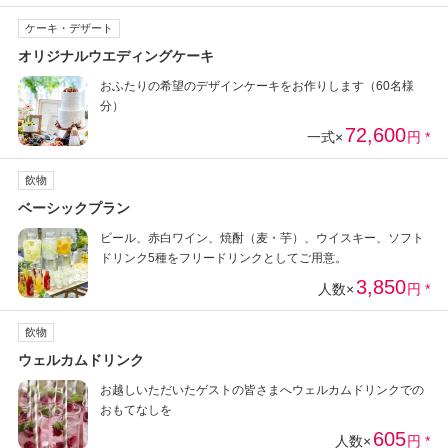
ケーキ・デザート
オリジナルウエディングケーキ
おふたりの希望のデザインケーキをお作りします（60名様
分）
72,600
一式×
円 *
飲物
ベーシックプラン
ビール、赤白ワイン、焼酎（麦・芋）、ウイスキー、ソフト
ドリンク5種をフリードリンクとしてご用意。
3,850
人数×
円 *
飲物
ウェルカムドリンク
お越しいただいたゲストの皆さまへウェルカムドリンクでの
おもてなしを
605
人数×
円 *