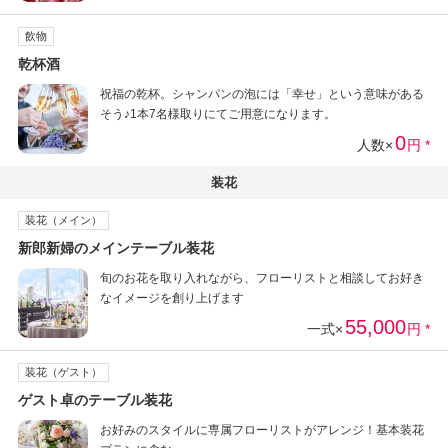
飲物
乾杯酒
祝福の乾杯。シャンパンの泡には「幸せ」という意味がある
そう♪1本7名様取りにてご用意になります。
0
人数×
円 *
装花
装花（メイン）
新郎新婦のメインテーブル装花
旬のお花を取り入れながら、フローリストと相談してお好き
なイメージを創り上げます
55,000
一式×
円 *
装花（ゲスト）
ゲスト卓のテーブル装花
お好みのスタイルに専属フローリストがアレンジ！基本装花