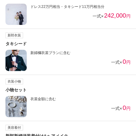
ドレス22万円相当・タキシード11万円相当分
242,000
一式×
円
新郎衣装
タキシード
新婦欄衣裳プランに含む
0
一式×
円
衣装小物
小物セット
衣裳金額に含む
0
一式×
円
美容着付