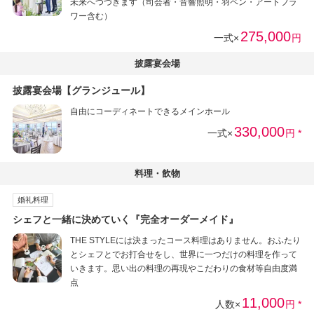
未来へつづきます（司会者・音響照明・羽ペン・アートフラ
ワー含む）
275,000
一式×
円
披露宴会場
披露宴会場【グランジュール】
自由にコーディネートできるメインホール
330,000
一式×
円 *
料理・飲物
婚礼料理
シェフと一緒に決めていく『完全オーダーメイド』
THE STYLEには決まったコース料理はありません。おふたり
とシェフとでお打合せをし、世界に一つだけの料理を作って
いきます。思い出の料理の再現やこだわりの食材等自由度満
点
11,000
人数×
円 *