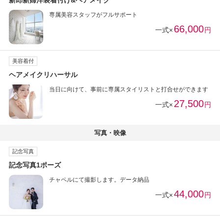
新郎新婦洋装着付け&ヘアメイク
専属美容スタッフがフルサポート
66,000
一式×
円
美容着付
ヘアメイクリハーサル
当日に向けて、事前に専属スタイリストと打合せができます
27,500
一式×
円
写真・映像
記念写真
記念写真1ポーズ
チャペルにて撮影します。データ納品
44,000
一式×
円