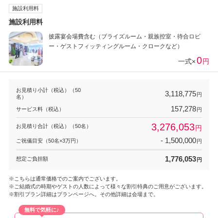
施設利用料
施設利用料
披露宴会場費含む（ブライズルーム・親族控室・待合ロビ
ー・ゲストフィッティングルーム・クロークなど）
0
一式×
円
お見積り小計（税込）（50
3,118,775
円
名）
157,278
サービス料（税込）
円
3,276,053
お見積り合計（税込）（50名）
円
- 1,500,000
ご祝儀目安（50名×3万円）
円
1,776,053
想定ご負担額
円
※こちらは通常価格でのご案内でございます。
※ご結婚式の時期やゲストの人数によって様々な割引特典のご用意がございます。
※割引プラン詳細はプランページへ。その他詳細は会場まで。
無料で気軽に♪