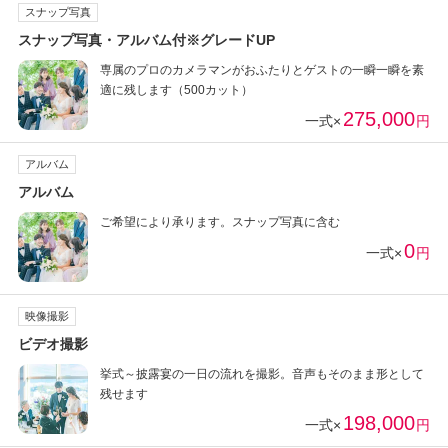
スナップ写真
スナップ写真・アルバム付※グレードUP
専属のプロのカメラマンがおふたりとゲストの一瞬一瞬を素
適に残します（500カット）
275,000
一式×
円
アルバム
アルバム
ご希望により承ります。スナップ写真に含む
0
一式×
円
映像撮影
ビデオ撮影
挙式～披露宴の一日の流れを撮影。音声もそのまま形として
残せます
198,000
一式×
円