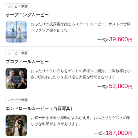
ムービー制作
オープニングムービー
おふたりの披露宴が始まるスタートムービー。ゲストの皆様
へワクワク感を伝えて
39,600
一式×
円
ムービー制作
プロフィールムービー
おふたりの生い立ちをゲストの皆様へご紹介。ご親族様は小
さい頃のおふたりを振り返る大切な時間となります
52,800
一式×
円
ムービー制作
エンドロールムービー（当日写真）
お式一日を振返り感動がよみがえる。おふたりとゲストの楽
しげな風景がよみがえります。
187,000
一式×
円