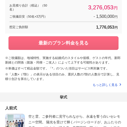
お見積り合計（税込）（50
3,276,053
円
名）
- 1,500,000
ご祝儀目安（50名×3万円）
円
1,776,053
想定ご負担額
円
最新のプラン料金を見る
※ご祝儀額は、地域特性、実施する結婚式のスタイルや規模、ゲストの年代、新郎
新婦との関係（親族・同僚・ご友人）によって上下する可能性があります。
※単価はすべて税込金額です。「*」のついた項目はサービス料対象です。
※「人数×（7割）」の表示がある項目のみ、選択人数の7割の人数分で計算し、見
積り合計を算出しています。
もっと詳しく見る
挙式
人前式
空と雲、ご参列者に見守られながら、永遠を誓う白いセレモ
ニー空間。 陽光を受けて輝くバージンロードが、おふたりの