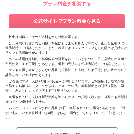
プラン料金を相談する
公式サイトでプラン料金を見る
・料金は消費税・サービス料を含む総額表示です。
・公式見積りに含まれる内容・料金はあくまでも目安ですので、正式な見積りは式
場訪問時にご確認ください。また、希望によりランクアップをした場合は見積りが
アップする可能性があります。
・多くの式場は定期的に料金内容の更新を行っていますので、公式見積りの金額に
変更が発生する可能性があります。最新の見積りは式場訪問時にご確認ください。
・ゲスト全員が対象とならない品目（招待状、引出物、引菓子等）は人数の7割で
計算されている場合があります。
・ご祝儀はゲスト人数×3万円の見込みで算出しています。ご祝儀額は、地域特性、
実施する結婚式のスタイルや規模、ゲストの年代、新郎新婦との関係（親族・同
僚・ご友人）によって上下する可能性があります。
・表示されている人数は新郎新婦を除いたゲストの招待人数です。卓数にも新郎新
婦のメイン卓は含みません。
・パッケージプランに含まれる品目が0円で表記されている場合があります。式場
側で定めている条件以外では0円にならない場合がございますので、ご注意くださ
い。