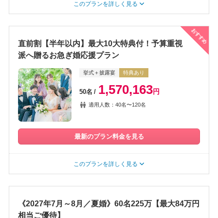
このプランを詳しく見る
おすすめ
直前割【半年以内】最大10大特典付！予算重視
派へ贈るお急ぎ婚応援プラン
挙式＋披露宴
特典あり
1,570,163
円
50名
適用人数：40名〜120名
最新のプラン料金を見る
このプランを詳しく見る
《2027年7月～8月／夏婚》60名225万【最大84万円
相当ご優待】