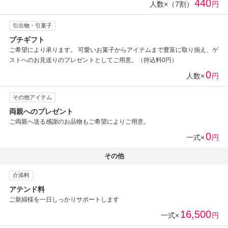
440
人数×（7割）
円
引出物・引菓子
プチギフト
ご希望により承ります。 可愛いお菓子からアイテムまで豊富に取り揃え、ゲ
ストへのお見送りのプレゼントとしてご用意。（持込料0円）
0
人数×
円
その他アイテム
両親へのプレゼント
ご両親へ送る感謝のお品物もご希望によりご用意。
0
一式×
円
その他
介添料
アテンド料
ご新婦様を一日しっかりサポートします
16,500
一式×
円