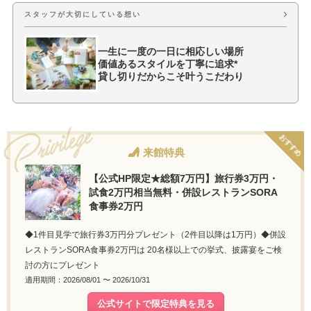
スタッフが大切にしている想い
一生に一度の一日に相応しい場所
価値あるスタイルを丁寧に追求*
貸し切りだからこそ叶うこだわり
おすすめ
来館特典
【公式HP限定★総額7万円】旅行券3万円・
試食2万円相当無料・併設レストランSORA
食事券2万円
◆1件目見学で旅行券3万円分プレゼント（2件目以降は1万円）◆併設
レストランSORA食事券2万円は 20名様以上での挙式、披露宴をご検
討の方にプレゼント
適用期間：2026/08/01 〜 2026/10/31
公式サイトで限定特典を見る