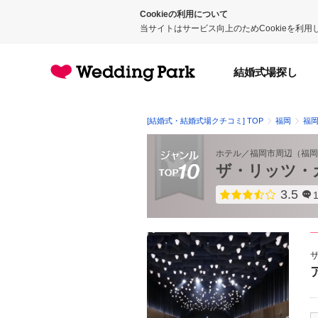
Cookieの利用について
当サイトはサービス向上のためCookieを利
結婚式場探し
[結婚式・結婚式場クチコミ] TOP
福岡
福
ホテル
／
福岡市周辺
（
福岡
ザ・リッツ・
3.5
点数