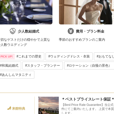
少人数結婚式
費用・プラン料金
大切なゲストだけの穏やかで上質な
季節のおすすめプランのご案内
少人数ウエディング
#これまでの歴史
#ウェディングドレス・衣装
#おもてな
PICK UP!
#和風結婚式
#スタッフ・プランナー
#ロケーション（自慢の景色）
#あんしんマタニティ
＊ベストプライスレート保証
【Best Price Rate Guaran
来館特典
件にてご案内いたします。 上質で本
します。