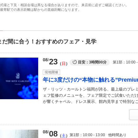
式場と下見・相談会場は異なる場合がありますので、来店前に必ずご確認ください。
最寄駅での表示距離は駅からの直線距離になります。
まだ間に合う！おすすめのフェア・見学
23
08
目安：3時間00分
第1部
10:00 -
日
現地開催
年に3度だけの“本物に触れる”Premium G
ザ・リッツ・カールトン福岡が誇る、最上級のプレ
ェフ監修のメニューを、フェア限定でご試食いただ
が響くチャペル、ドレス展示、館内見学まで特別な
08
08
第1部
10:00 - 13:00
他時間あり
土