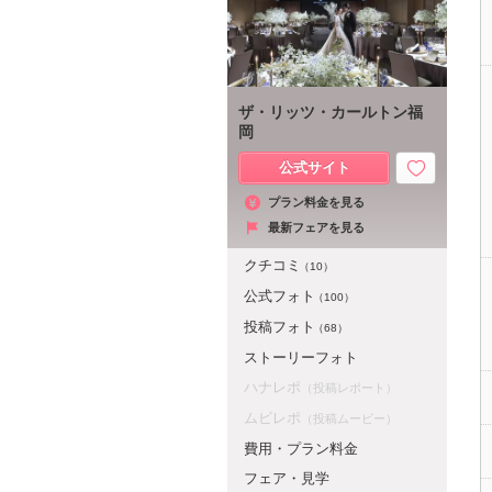
ザ・リッツ・カールトン福
岡
公式サイト
プラン料金を見る
最新フェアを見る
クチコミ
（10）
公式フォト
（100）
投稿フォト
（68）
ストーリーフォト
ハナレポ
（投稿レポート）
ムビレポ
（投稿ムービー）
費用・プラン料金
フェア・見学