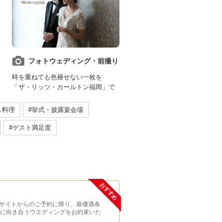
フォトウェディング・前撮り
時を重ねても色褪せない一枚を
「ザ・リッツ・カールトン福岡」で
し料理
#挙式・披露宴会場
#ゲスト満足度
おすすめ
＊
tee】当公式サイトからのご予約に限り、最優遇条
質に向き合うウエディングをお約束いた