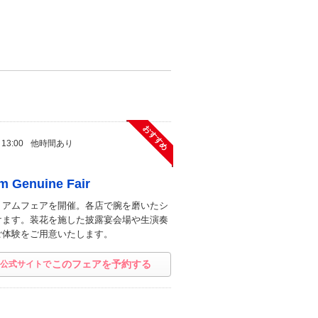
おすすめ
 13:00
他時間あり
enuine Fair
ミアムフェアを開催。各店で腕を磨いたシ
けます。装花を施した披露宴会場や生演奏
ご体験をご用意いたします。
このフェアを予約する
公式サイトで