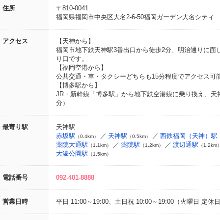
住所
〒810-0041
福岡県福岡市中央区大名2-6-50福岡ガーデン大名シティ
アクセス
【天神から】
福岡市地下鉄天神駅3番出口から徒歩2分、明治通りに面
り口です。
【福岡空港から】
公共交通・車・タクシーどちらも15分程度でアクセス可
【博多駅から】
JR・新幹線「博多駅」から地下鉄空港線に乗り換え、天神
分）
最寄り駅
天神駅
赤坂駅
天神駅
西鉄福岡（天神）駅
（0.4km）
（0.5km）
薬院大通駅
薬院駅
渡辺通駅
（1.1km）
（1.2km）
（1.2km
大濠公園駅
（1.5km）
電話番号
092-401-8888
営業日時
平日 11:00～19:00、土日祝 10:00～19:00（火曜日 定休