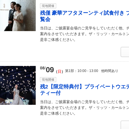
現地開催
残僅 豪華アフタヌーンティ試食付き 
覧会
当日は、ご披露宴会場のご見学をしていただく他、
案内をさせていただきます。ザ・リッツ・カールト
是非ご体感ください。
09
08
第1部
10:00 - 13:00
他時間あり
日
現地開催
残2【限定特典付】プライベートウエ
ティー付
当日は、ご披露宴会場のご見学をしていただく他、
案内をさせていただきます。ザ・リッツ・カールト
是非ご体感ください。