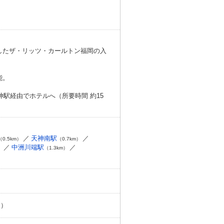
したザ・リッツ・カールトン福岡の入
能。
駅経由でホテルへ（所要時間 約15
天神南駅
（0.5km）
（0.7km）
中洲川端駅
）
（1.3km）
日）