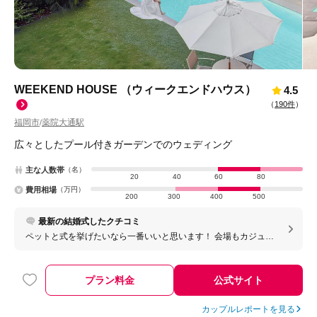
WEEKEND HOUSE （ウィークエンドハウス）
4.5
（
190件
）
福岡市
薬院大通駅
/
広々としたプール付きガーデンでのウェディング
主な人数帯
（名）
20
40
60
80
費用相場
（万円）
200
300
400
500
最新の結婚式したクチコミ
ペットと式を挙げたいなら一番いいと思います！ 会場もカジュア
ルで緊張しませんでした
プラン料金
公式サイト
カップルレポートを見る