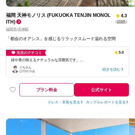
福岡 天神モノリス (FUKUOKA TENJIN MONOL
4.3
ITH)
（
233件
）
福岡市
天神駅
/
「都会のオアシス」を感じるリラックスムード溢れる空間
5.0
注目のクチコミ
緑や青の映えるナチュラルな雰囲気です。…
ぐち
さん
続きを読む
訪問時
29歳
プラン料金
公式サイト
ドレス・衣装を見る
カップルレポートを見る