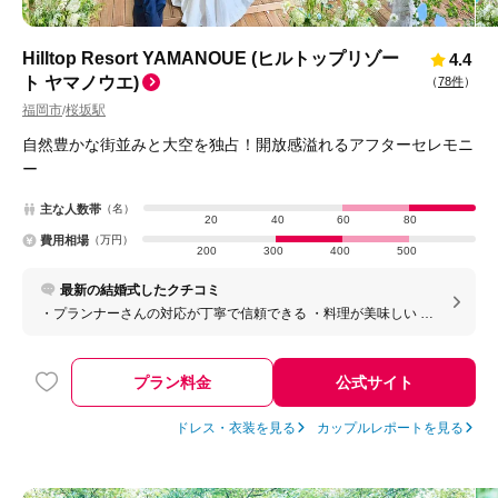
Hilltop Resort YAMANOUE (ヒルトップリゾー
4.4
ト ヤマノウエ)
（
78件
）
福岡市
桜坂駅
/
自然豊かな街並みと大空を独占！開放感溢れるアフターセレモニ
ー
主な人数帯
（名）
20
40
60
80
費用相場
（万円）
200
300
400
500
最新の結婚式したクチコミ
・プランナーさんの対応が丁寧で信頼できる ・料理が美味しい ・
ヘアメイクの技術も高い ・施設内のレストランで二次会ができる
・ホテルがあるため両親祖父母ふくめ前後で泊まることができ
た。 ・敷地内に駐車場があるため、子連れゲストや遠方から車で
プラン料金
公式サイト
くるゲストからも駐車場料金を気にしなくてよかったと非常に喜
ばれた
ドレス・衣装を見る
カップルレポートを見る