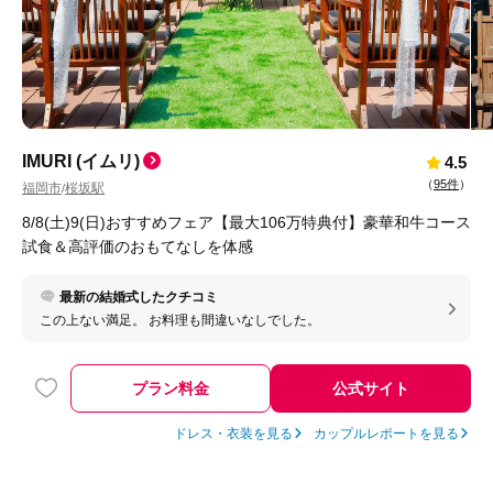
IMURI (イムリ)
4.5
（
95件
）
福岡市
桜坂駅
/
8/8(土)9(日)おすすめフェア【最大106万特典付】豪華和牛コース
試食＆高評価のおもてなしを体感
最新の結婚式したクチコミ
この上ない満足。 お料理も間違いなしでした。
プラン料金
公式サイト
ドレス・衣装を見る
カップルレポートを見る