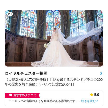
PR
ロイヤルチェスター福岡
【大聖堂×最大170万円優待】世紀を超えるステンドグラス◇200
年の歴史を紡ぐ感動チャペルで記憶に残る1日
5.0
おすすめクチコミ
ヨーロッパの宮殿のような高級感のある雰囲気です。…
続きを読む