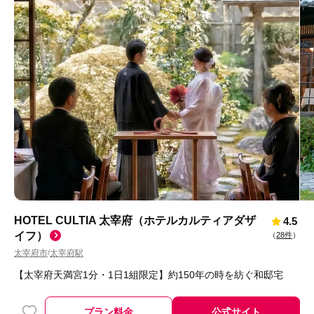
HOTEL CULTIA 太宰府（ホテルカルティアダザ
4.5
イフ）
（
28件
）
太宰府市
太宰府駅
/
【太宰府天満宮1分・1日1組限定】約150年の時を紡ぐ和邸宅
プラン料金
公式サイト