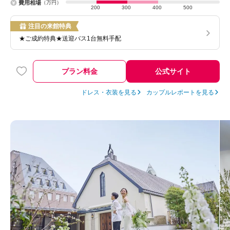
費用相場
（万円）
200
300
400
500
注目の来館特典
★ご成約特典★送迎バス1台無料手配
プラン料金
公式サイト
ドレス・衣装を見る
カップルレポートを見る