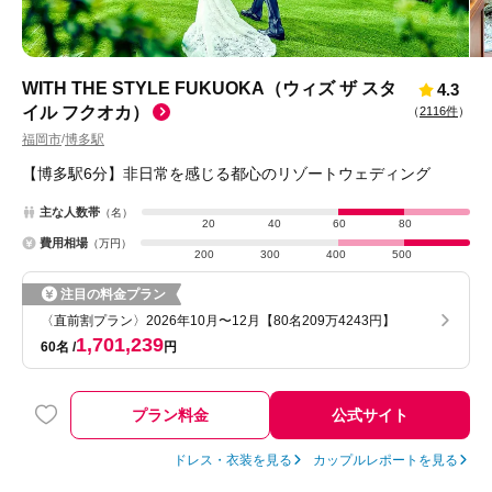
WITH THE STYLE FUKUOKA（ウィズ ザ スタ
4.3
イル フクオカ）
（
2116件
）
福岡市
博多駅
/
【博多駅6分】非日常を感じる都心のリゾートウェディング
主な人数帯
（名）
20
40
60
80
費用相場
（万円）
200
300
400
500
注目の料金プラン
〈直前割プラン〉2026年10月〜12月【80名209万4243円】
1,701,239
60名
円
プラン料金
公式サイト
ドレス・衣装を見る
カップルレポートを見る