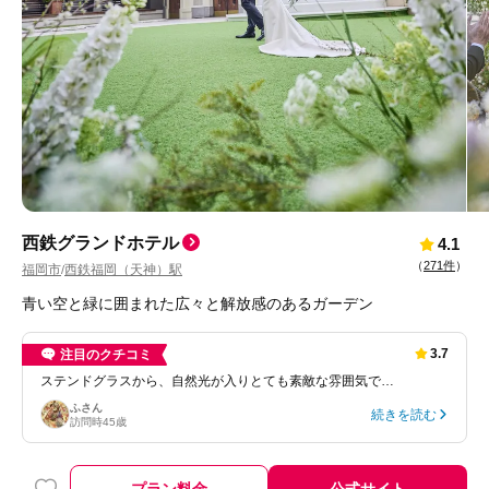
西鉄グランドホテル
4.1
（
271件
）
福岡市
西鉄福岡（天神）駅
/
青い空と緑に囲まれた広々と解放感のあるガーデン
3.7
注目のクチコミ
ステンドグラスから、自然光が入りとても素敵な雰囲気で…
ふ
さん
続きを読む
訪問時
45歳