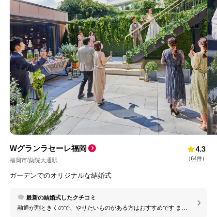
Wグランラセーレ福岡
4.3
（
64件
）
福岡市
薬院大通駅
/
ガーデンでのオリジナルな結婚式
最新の結婚式したクチコミ
融通が割ときくので、やりたいものがある方はおすすめです ま
た、持込料がかからないものが多いので持ち込みたい人もおすす