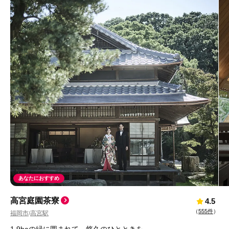
あなたにおすすめ
高宮庭園茶寮
4.5
（
555件
）
福岡市
高宮駅
/