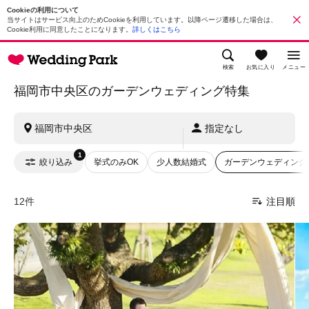
Cookieの利用について
当サイトはサービス向上のためCookieを利用しています。以降ページ遷移した場合は、
Cookie利用に同意したことになります。
詳しくはこちら
検索
お気に入り
メニュー
福岡市中央区のガーデンウェディング特集
福岡市中央区
指定なし
1
絞り込み
挙式のみOK
少人数結婚式
ガーデンウェディング
12件
注目順