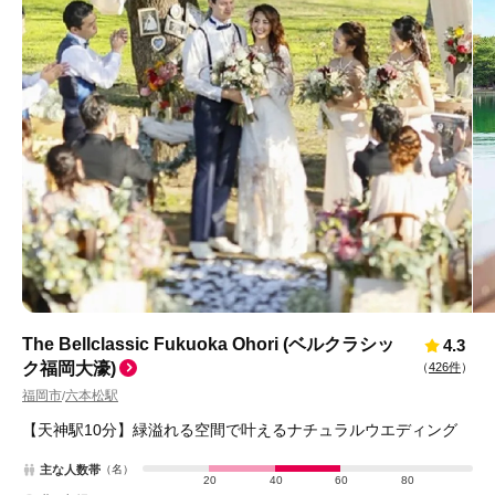
The Bellclassic Fukuoka Ohori (ベルクラシッ
4.3
ク福岡大濠)
（
426件
）
福岡市
六本松駅
/
【天神駅10分】緑溢れる空間で叶えるナチュラルウエディング
主な人数帯
（名）
20
40
60
80