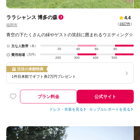
ララシャンス 博多の森
4.4
（
1927件
）
福岡市
青空の下たくさんの緑やゲストの笑顔に囲まれるウエディング☆
主な人数帯
（名）
20
40
60
80
費用相場
（万円）
200
300
400
500
注目の来館特典
1件目来館でギフト券2万円プレゼント
プラン料金
公式サイト
ドレス・衣装を見る
カップルレポートを見る