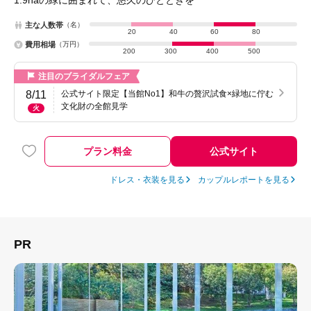
1.9haの緑に囲まれて、悠久のひとときを
主な人数帯
（名）
20
40
60
80
費用相場
（万円）
200
300
400
500
注目のブライダルフェア
8/11
公式サイト限定【当館No1】和牛の贅沢試食×緑地に佇む
文化財の全館見学
火
プラン料金
公式サイト
ドレス・衣装を見る
カップルレポートを見る
PR