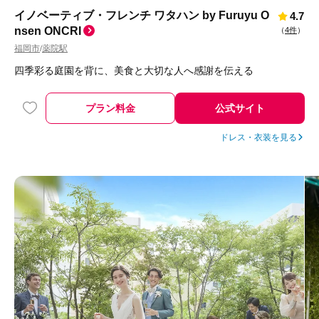
イノベーティブ・フレンチ ワタハン by Furuyu O
4.7
nsen ONCRI
（
4件
）
福岡市
薬院駅
/
四季彩る庭園を背に、美食と大切な人へ感謝を伝える
プラン料金
公式サイト
ドレス・衣装を見る