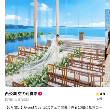
西公園 空の迎賓館
4.9
（
3件
）
福岡市
大濠公園駅
/
【8月限定】Grand Open記念フェア開催！先着10組に豪華コー