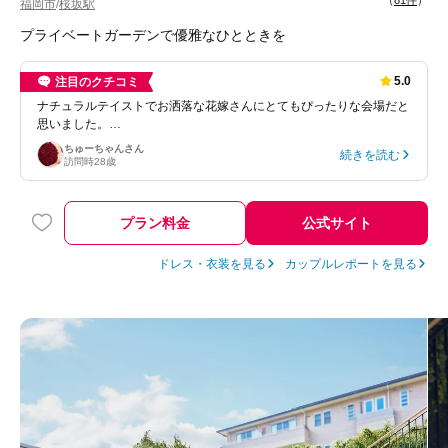
（
81件
）
福岡市
桜坂駅
/
プライベートガーデンで優雅なひとときを
5.0
注目のクチコミ
ナチュラルテイストでお洒落な花嫁さんにとてもぴったりな会場だと
思いました。…
ちゅーちゃん
さん
続きを読む
訪問時
28歳
プラン料金
公式サイト
ドレス・衣装を見る
カップルレポートを見る