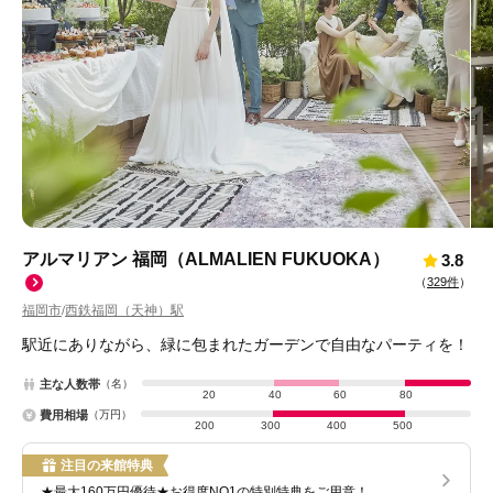
アルマリアン 福岡（ALMALIEN FUKUOKA）
3.8
（
329件
）
福岡市
西鉄福岡（天神）駅
/
駅近にありながら、緑に包まれたガーデンで自由なパーティを！
主な人数帯
（名）
20
40
60
80
費用相場
（万円）
200
300
400
500
注目の来館特典
★最大160万円優待★お得度NO1の特別特典をご用意！