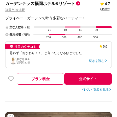
ガーデンテラス福岡ホテル&リゾート
4.7
（
448件
）
福岡市
姪浜駅
/
プライベートガーデンで叶う多彩なパーティー！
主な人数帯
（名）
20
40
60
80
費用相場
（万円）
200
300
400
500
5.0
注目のクチコミ
思わず「おかわり！！」と言いたくなるほどでした…
れなち
さん
続きを読む
訪問時
23歳
プラン料金
公式サイト
ドレス・衣装を見る
PR