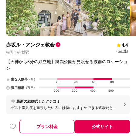
赤坂ル・アンジェ教会
4.4
（
628件
）
福岡市
赤坂駅
/
【天神から5分の好立地】舞鶴公園が見渡せる抜群のロケーショ
ン
主な人数帯
（名）
20
40
60
80
費用相場
（万円）
200
300
400
500
最新の結婚式したクチコミ
ゲスト満足度を重視したい方には特におすすめできる式場だと思
います。料理のクオリティはもちろん、スタッフの対応、会場の
温かい雰囲気、ゲストとの距離感など、どの要素もバランスが良
く、自分たちらしい結婚式を作ることができました。ゲストとゆ
プラン料金
公式サイト
っくり楽しめる結婚式をしたい方にはとても合う会場だと思いま
す。