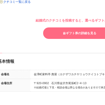
クチコミ一覧に戻る
結婚式のクチコミを投稿すると、選べるギフトが
ギフト券の詳細を見る
基本情報
会場名
金澤町家料亭 壽屋（カナザワカチヤリョウテイコトブキ
会場住所
〒920-0902
石川県金沢市尾張町2−4−13
結婚式場と下見・相談会場は異なる場合がありますので来