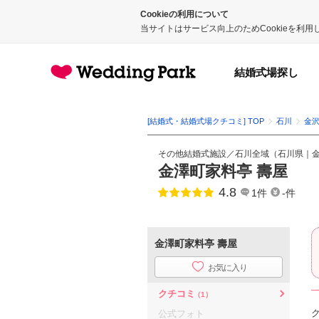
Cookieの利用について
当サイトはサービス向上のためCookieを利
結婚式場探し
[結婚式・結婚式場クチコミ] TOP
石川
金
その他結婚式施設
／
石川全域
（
石川県
｜
金澤町家料亭 壽屋
4.8
点数
1件
-件
金澤町家料亭 壽屋
お気に入り
クチコミ
（1）
公式フォト