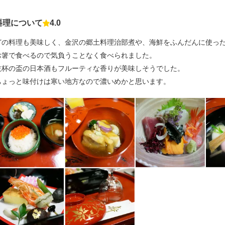
料理について
4.0
点数
どの料理も美味しく、金沢の郷土料理治部煮や、海鮮をふんだんに使っ
お箸で食べるので気負うことなく食べられました。
乾杯の盃の日本酒もフルーティな香りが美味しそうでした。
ちょっと味付けは寒い地方なので濃いめかと思います。