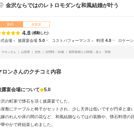
金沢ならではのレトロモダンな和風結婚が叶う
参列
披露宴
4.8
点数
(感動した)
-
5.0
-
4.0
挙式会場
披露宴会場
コストパフォーマンス
料理
ロケーシ
マロンさん
山形県
女性
訪問時：30歳
新郎新婦との関係：友人・同僚
マロンさんのクチコミ内容
披露宴会場について
5.0
点数
金沢の町家で懐石を頂く披露宴でした。
お座敷にテーブルと椅子がセットされ、少し天井は低いですが円卓と違
花嫁のれんや床の間の花など、和風結婚ならではの装飾や、懐石料理の
が華やかで終始楽しめました。