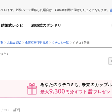
用しています。以降ページ遷移した場合は、Cookie利用に同意したことになります。
結婚式レシピ
結婚式のダンドリ
沢市
北鉄金沢駅
金澤町家料亭 壽屋
クチコミ一覧
クチコミ詳細
金沢市
）
クチコミ・評判