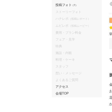
投稿フォト
（7）
ストーリーフォト
ハナレポ
（投稿レポート）
ムビレポ
（投稿ムービー）
費用・プラン料金
フェア・見学
特典
施設・内観
料理・ケーキ
スタッフ
想い・メッセージ
よくあるご質問
アクセス
会場TOP