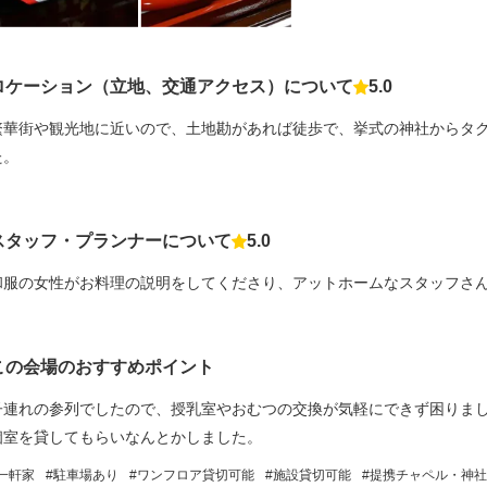
ロケーション（立地、交通アクセス）について
5.0
点数
繁華街や観光地に近いので、土地勘があれば徒歩で、挙式の神社からタ
た。
スタッフ・プランナーについて
5.0
点数
和服の女性がお料理の説明をしてくださり、アットホームなスタッフさ
この会場のおすすめポイント
子連れの参列でしたので、授乳室やおむつの交換が気軽にできず困りま
個室を貸してもらいなんとかしました。
一軒家
駐車場あり
ワンフロア貸切可能
施設貸切可能
提携チャペル・神社