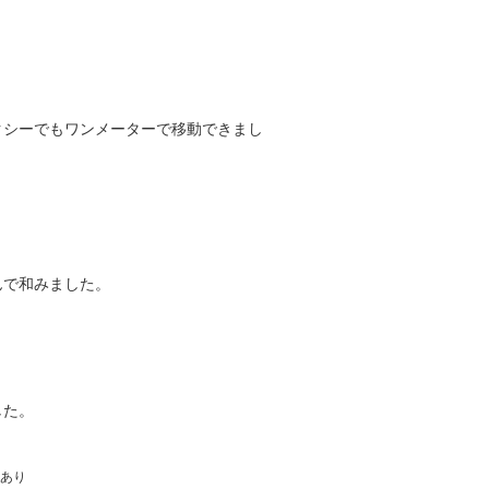
クシーでもワンメーターで移動できまし
んで和みました。
した。
あり