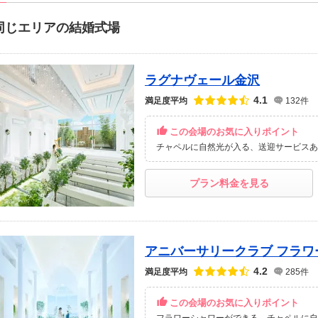
同じエリアの結婚式場
ラグナヴェール金沢
点数
4.1
満足度平均
132件
この会場のお気に入りポイント
チャペルに自然光が入る
送迎サービスあ
プラン料金を見る
アニバーサリークラブ フラワ
点数
4.2
満足度平均
285件
この会場のお気に入りポイント