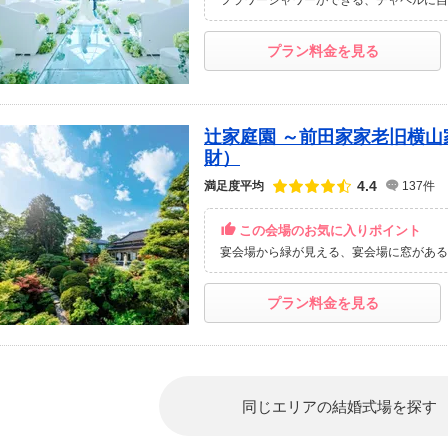
フラワーシャワーができる
チャペルに自
プラン料金を見る
辻家庭園 ～前田家家老旧横
財）
点数
4.4
満足度平均
137件
この会場のお気に入りポイント
宴会場から緑が見える
宴会場に窓がある
プラン料金を見る
同じエリアの結婚式場を探す