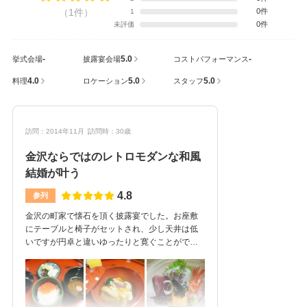
（1件）
0件
1
0件
未評価
-
5.0
-
挙式会場
披露宴会場
コストパフォーマンス
4.0
5.0
5.0
料理
ロケーション
スタッフ
訪問：2014年11月
訪問時：30歳
金沢ならではのレトロモダンな和風
結婚が叶う
4.8
参列
金沢の町家で懐石を頂く披露宴でした。お座敷
にテーブルと椅子がセットされ、少し天井は低
いですが円卓と違いゆったりと寛ぐことができ
ました。花嫁のれんや床の間の花など、和風結
婚ならではの装飾や、懐石料理の目にも鮮やか
な食材、朱色の漆塗りの器が華やかで終始楽し
めました。どの料理も美味しく、金沢の郷土料