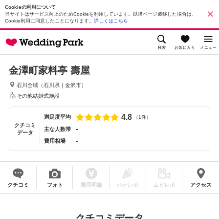
Cookieの利用について
当サイトはサービス向上のためCookieを利用しています。以降ページ遷移した場合は、
Cookie利用に同意したことになります。
詳しくはこちら
検索
お気に入り
メニュー
金澤町家料亭 壽屋
石川全域
（
石川県
｜
金沢市
）
その他結婚式施設
4.8
満足度平均
（1件）
クチコミ
-
主な人数帯
データ
-
費用相場
クチコミ
フォト
費用明細
ハナレポ
ムビレポ
アクセス
クチコミデータ