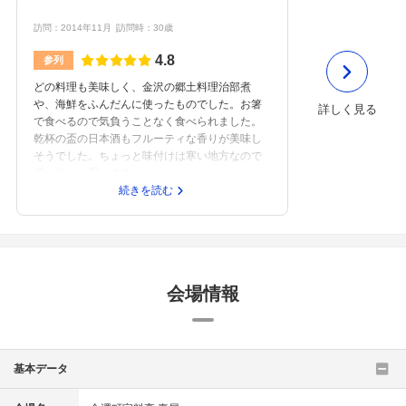
訪問：2014年11月
訪問時：30歳
4.8
参列
どの料理も美味しく、金沢の郷土料理治部煮
や、海鮮をふんだんに使ったものでした。お箸
詳しく見る
で食べるので気負うことなく食べられました。
乾杯の盃の日本酒もフルーティな香りが美味し
そうでした。ちょっと味付けは寒い地方なので
濃いめかと思います。
続きを読む
会場情報
基本データ