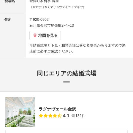
会場名
金澤町家料亭 壽屋
（カナザワカチヤリョウテイコトブキヤ）
住所
〒920-0902
石川県金沢市尾張町2−4−13
地図を見る
※結婚式場と下見・相談会場は異なる場合がありますので来
店前に必ずご確認ください。
同じエリアの結婚式場
ラグナヴェール金沢
4.1
132件