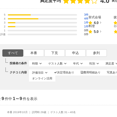
4.0
満足度平均
良
3件
5
挙式会場
披
4件
4
点数
4.0
1件
3
料理
ロ
1件
2
0件
1
点数
5.0
0件
未評価
すべて
本番
下見
申込
参列
投稿者の条件
時期
ゲスト人数
年代
性別
満足度
クチコミ内容
評価項目
決定理由あり
費用明細あり
写真あ
オンライン活用
9
1～9
全
件中
件を表示
本番 2019年10月
訪問時 29歳
ゲスト人数 31～40名