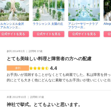
アルカンシエル金沢
ララシャンス 太陽の丘
アニバーサリークラブ
Alleg
アルカンシエ...
フラワーガ...
公式サイトを見る
公式サイトを見る
公式サイトを見る
公
参列 2014年2月
訪問時 37歳
とても美味しい料理と障害者の方への配慮
4.4
点数
参列
お手洗いが混雑することがなくとても綺麗でした。私は障害を持っ
的にとても大きく他にどんなに素敵でもお手洗いが使いにくいと出
象に残っています。雰囲気は明るすぎることもなく和風で少ししっ
た。大人な結婚式でしたので丁度良かったと思います。日本料理、
れもこれも美味しくて心も体も満足です。勿論お肉、お魚料理もと
本番 2012年10月
訪問時 37歳
トもついていました。子供用は別に用意出来るそうです。食材の味
神社で挙式。とてもよいと思います。
本来の味で新鮮で本当に素晴らしかったです。お料理だけでもまた