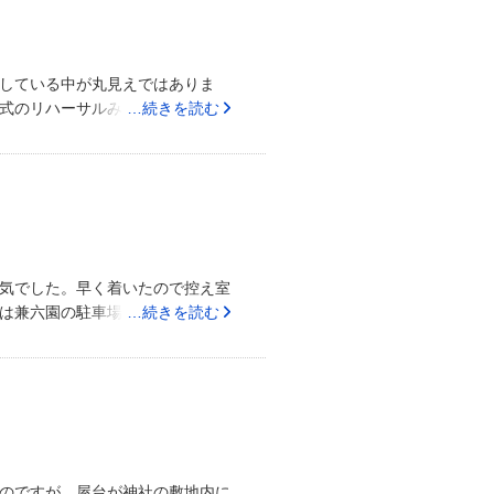
している中が丸見えではありま
式のリハーサルみたいなものを新
…続きを読む
んな移動したので楽でした。到着
ロウロすることになりました。案
も生演奏なのでいいかと思いま
んに来てもらうことができます。
したくて花嫁道中がやりたい方に
気でした。早く着いたので控え室
は兼六園の駐車場を利用しなくて
…続きを読む
公共交通機関を利用する方がよ
園に近く、桜が満開の時期で花嫁
く、花嫁さんは目立っていまし
花嫁さんが全然見えなかった。縁
います。
のですが、屋台が神社の敷地内に