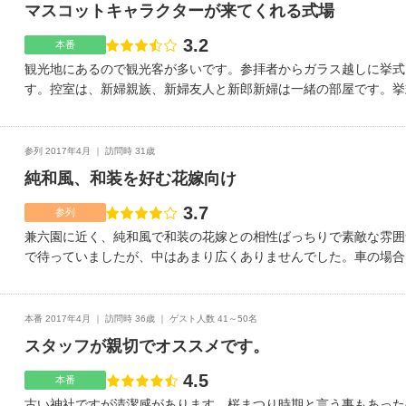
マスコットキャラクターが来てくれる式場
3.2
点数
本番
観光地にあるので観光客が多いです。参拝者からガラス越しに挙式
す。控室は、新婦親族、新婦友人と新郎新婦は一緒の部屋です。挙
婦側の参列者に見られていました。披露宴の会場からタクシーでみ
してからすぐ案内がなかったので控室がみんな分からない状態でウ
内はしっかりしてほしかったです。巫女さんの踊りもあるし、演奏
参列 2017年4月
訪問時 31歳
す。また花嫁道中ができたり、マスコットキャラクターのきまちゃ
純和風、和装を好む花嫁向け
きまちゃんが来た時が1番盛り上がっていた気がします。神前式が
おすすめです。
3.7
点数
参列
兼六園に近く、純和風で和装の花嫁との相性ばっちりで素敵な雰囲
で待っていましたが、中はあまり広くありませんでした。車の場合
はいけないため、不便。観光シーズンで車も多く、停車しにくい。
い。古い神社でしたが、化粧室や控え室は設備が新しかった。兼六
さんの和装姿が一層綺麗に写りました。観光シーズンで観光客が多
本番 2017年4月
訪問時 36歳
ゲスト人数 41～50名
た。設備上難しいとは思いますが、挙式の途中、座る位置から柱で
スタッフが親切でオススメです。
結びの神様が祭ってあるようで、結婚式をするには縁起がいいと思
4.5
点数
本番
古い神社ですが清潔感があります。桜まつり時期と言う事もあった