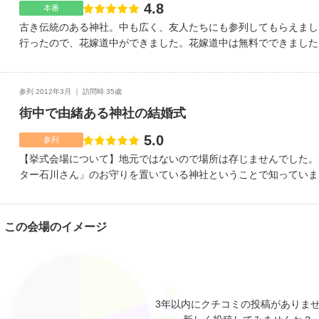
不便なこともなくはじめて石川県に行きましたが分かりやすかった
4.8
点数
本番
があったかもしれませんが私は先に述べたように障害があるので交
古き伝統のある神社。中も広く、友人たちにも参列してもらえまし
が不便はないという感じです。立地条件は兼六園が近く披露宴が終
行ったので、花嫁道中ができました。花嫁道中は無料でできました
してもいいです。お酒を持ってくるタイミングが絶妙で凄いなあと
は数台止められます。近くにある契約の披露宴会場まで花嫁道中が
働き女性ならではの心遣いもとても親切で良かったです。酔っ払っ
列。すごくいい思い出になりました。金沢城、兼六園近くで200
でしたし、嫌な顔一つせず笑顔で対応されていました。とても素晴
です。巫女の舞があります。誓いの詞など挙式時の申し送りが丁寧
参列 2012年3月
訪問時 35歳
人などで障害者の方がいてもトイレがしっかりしているので大丈夫
はり、花嫁道中！道中の写真はとてもよいです。厳粛で心に残る挙
街中で由緒ある神社の結婚式
とあります。お子様向けの食事もしてもらえるようです。何と言っ
年出かけています。挙式前の打ち合わせ等は特になく、当日のみ説
和風のしっとりとした披露宴にはとてもいいと思います。私も結婚
5.0
点数
参列
やりたいなあと思いましたよ。
【挙式会場について】地元ではないので場所は存じませんでした。
ター石川さん」のお守りを置いている神社ということで知っていま
古い由緒ある神社でした。親族だけでなく友人も参列できるくらい
見でなく友人にまで椅子が用意されていました。）寒い冬の時期で
友人も挙式までの時間神社内で暖かく待つことができたので良かっ
この会場のイメージ
について】参列者の中に小さな赤ちゃんを連れた若いママがいて「
に聞いていました。笑が、嫌な顔や困った顔せずにどこかの部屋を
だなぁと感心していました。【ロケーション（立地、交通アクセス
っと行きづらいですが、大和や21世紀美術館、兼六園、金沢城と
クシーで行きやすいです。大通りに面しているのでわかりやすいで
3年以内にクチコミの投稿がありま
るわけではないでの良く見て行くことが必要です。【この式場のお