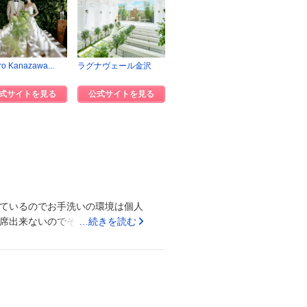
ro Kanazawa...
ラグナヴェール金沢
式サイトを見る
公式サイトを見る
ているのでお手洗いの環境は個人
席出来ないのでそれが特に良く印
…続きを読む
とりとしてとてもいあ感じでし
懐石でした。旬の野菜が豊富でど
ても美味しく女性に嬉しいデザー
を活かし濃い味付けではなく食材
食べに行きたいくらいです。特に