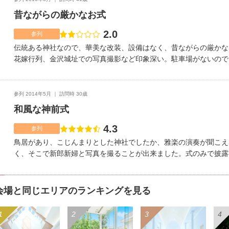
でも、安心して参列出来ました。古くからの純和風な挙式をするに
昔ながらの厳かなお式
に外を見みんなで歩けるのもすてきです。外国人観光客も、白無垢
た(^^)
2.0
点数
参列
伝統ある神社なので、華美な改装、設備はなく、昔ながらの厳かな
花嫁行列、金沢城址での写真撮影など印象深い。駐車場がないので
る場所に困る。兼六園に近く、観光地なので、周りに駐車場がある
配慮には少しかけるが、新郎新婦への対応はしっかりしていた。・
沢城址前での写真撮影・大人向け・厳かな昔ながらの挙式・伝統を
参列 2014年5月
訪問時 30歳
40代の挙式にはぴったりの落ち着いた雰囲気です。・花嫁行列や
和風な神前式
い出に残る素晴らしい式となります。・神殿内は少し暗めなので、
とれません。
4.3
点数
参列
鳥居があり、こじんまりとした神社でしたか、雅楽の演奏が聞こえ
く、そこで新郎新婦と写真を撮ることが出来ました。式のみで披露
はありません。金沢の中心街に近いので交通の便は良かったです。
た。また、神社内に駐車場がありました。神職の方たちはとても親
て、誘導などをして下さったので安心でした。子どもを連れてきて
会場と同じエリアのランキングを見る
い印象でしたが、ゆっくり式を見ることが出来ました。友人の幸せ
とても良かったです。この神社は縁結びの神様として有名なので、
れたらいいなと思いました。