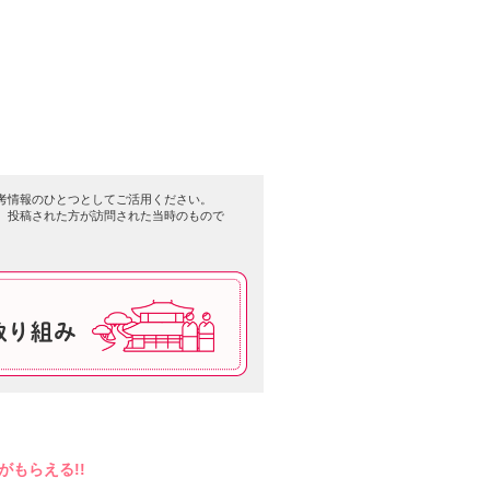
良いと思います。またかわいいお
に良いかも。
考情報のひとつとしてご活用ください。
、投稿された方が訪問された当時のもので
もらえる!!