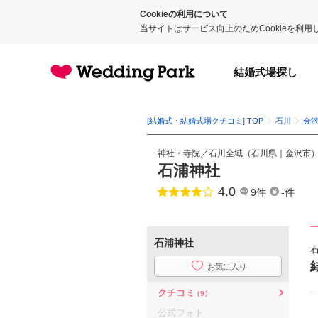
Cookieの利用について
当サイトはサービス向上のためCookieを利
結婚式場探し
[結婚式・結婚式場クチコミ] TOP
石川
金
神社・寺院
／
石川全域
（
石川県
｜
金沢市
石浦神社
4.0
点数
9件
-件
石浦神社
お気に入り
クチコミ
（9）
公式フォト