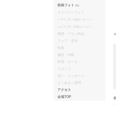
投稿フォト
（1）
ストーリーフォト
ハナレポ
（投稿レポート）
ムビレポ
（投稿ムービー）
費用・プラン料金
フェア・見学
特典
施設・内観
料理・ケーキ
スタッフ
想い・メッセージ
よくあるご質問
アクセス
会場TOP