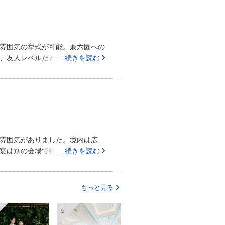
はとても良いと思います。挙式後
姿に興奮して写真を撮っていまし
雰囲気の挙式が可能。兼六園への
、友人レベルだと車で行くと停め
…続きを読む
ものの、満車が多い。列席者への
兼六園への花嫁行列が魅力的・金
感じる・少人数向け・30代後半～
金沢城址前での撮影は参列者にも思
素人の撮影ではあまりいい写真は
雰囲気がありました。境内は広
宴は別の会場で行ったため、評価
…続きを読む
金沢駅からは車で20分くらいでし
切でした。プランナーさんがい
いる友人がいたり、結構人数が多
もっと見る
そうな顔を見ることが出来たので
これからも夫婦円満に過ごしてく