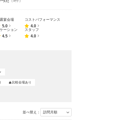
かった
（9件）
露宴会場
コストパフォーマンス
点数
点数
5.0
4.0
ケーション
スタッフ
点数
点数
4.5
4.0
り
比較会場あり
並べ替え：