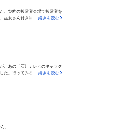
です。もしかしたら直交バスなど
通アクセスはあまり分かりません
た。契約の披露宴会場で披露宴を
わってからも見られたので旅行と
。巫女さん付き添いです。駐車場
…続きを読む
思いました。女性スタッフさんが
できます白無垢、綿帽子での行
た人への対応も俊敏で慣れた感じ
メートルくらいですが最高なひと時
らしいと思いました。身内又は友
でした。白無垢。綿帽子伝統。や
です。子供用のジュースもちゃん
式ができます。その後初詣には毎
ても料理の美味しさ、新郎新婦の
明をうけて行いました。
するときがきたらこういう場所で
が、あの「石川テレビのキャラク
した。行ってみるととても歴史が
…続きを読む
の大きな神社です（もちろん立ち
したが、外で待たされることなく
たです。【スタッフ・プランナー
授乳室ないですか？」と宮司さん
案内されていました。とても親切
）について】地元でなければちょ
近くに観光施設があるのでバスやタ
すが、神社なので大きな看板があ
せん。
すすめポイント】大きな神社です