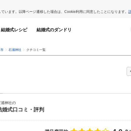
用しています。以降ページ遷移した場合は、Cookie利用に同意したことになります。
結婚式レシピ
結婚式のダンドリ
沢市
石浦神社
クチコミ一覧
）
石浦神社の
結婚式口コミ・評判
点数