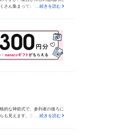
くさん集まっている場所で、歩い
…続きを読む
。笑顔で対応して下さり、親切で
いる花嫁道中もできます。巫女の
す。国際結婚だったのですが、準
ていると良く感じることができま
写真を見て勝手に巫女だと思って
格的な神前式で、参列者の後ろに
らも見えます。古いたてものです
…続きを読む
スしやすいと思います。挙式後
の玉ぐしの収め方や、新郎新婦、
たので、作法をよく知らない自分