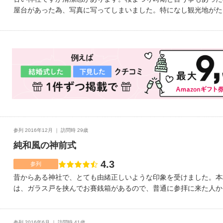
屋台があった為、写真に写ってしまいました。特になし観光地がた
ていける距離にありますので便利です。バス停も目の前にあります
丁寧でした。特になし厳格な雰囲気の中での挙式でした。神主が率
舞がとても綺麗でした。なかなか見れる機会が無いので良かったで
備中や挙式中に英語で説明してくれる部分もあり、気を使ってくれ
した。花嫁道中も出来ます。道中の時花嫁の手を引いてくれる方は
いたのですが、私の時は自分の父親でした。
参列 2016年12月
訪問時 29歳
純和風の神前式
4.3
点数
参列
昔からある神社で、とても由緒正しいような印象を受けました。本
は、ガラス戸を挟んでお賽銭箱があるので、普通に参拝に来た人か
が、そこがまた神聖な雰囲気でした。兼六園のすぐ近くで、アクセ
も、石川門まで歩けるので、外での写真が撮れて良いです。式内で
参列者の中の動きを分かりやすく端的に指示してすすめてくださっ
参列 2016年6月
訪問時 41歳