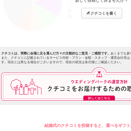
新しく投稿してみませんか？
ので、親戚だけでなく友人にも参列してほしいと考えている人にも
守りや志向をこらしたお守りも売っているので参列のお土産？記念
クチコミを書く
クチコミは、実際に会場に足を運んだ方々の主観的なご意見・ご感想です。
あくまでも参
また、クチコミに記載されているサービス内容・プラン・金額・スタッフ・運営会社等は
す。現在とは異なる場合がございますので、現在の状況は各式場にご確認ください。
結婚式のクチコミを投稿すると、選べるギフトが