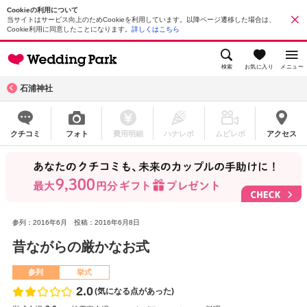
Cookieの利用について
当サイトはサービス向上のためCookieを利用しています。以降ページ遷移した場合は、
Cookie利用に同意したことになります。
詳しくはこちら
検索
お気に入り
メニュー
石浦神社
クチコミ
フォト
費用明細
ハナレポ
ムビレポ
アクセス
参列：2016年6月
投稿：2016年6月8日
昔ながらの厳かなお式
参列
挙式
2.0
(気になる点があった)