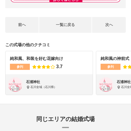
前へ
一覧に戻る
次へ
この式場の他のクチコミ
純和風、和装を好む花嫁向け
純和風の神前式
3.7
参列
参列
石浦神社
石浦神社
石川全域（石川県）
石川全
同じエリアの結婚式場