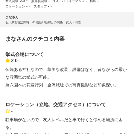
2.0
-
-
-
挙式会場
披露宴会場
コストパフォーマンス
料理
-
-
ロケーション
スタッフ
まなさん
石川県
女性
訪問時：41歳
新郎新婦との関係：友人・同僚
まなさんのクチコミ内容
挙式会場について
2.0
伝統ある神社なので、華美な改装、設備はなく、昔ながらの厳か
な雰囲気の挙式が可能。
兼六園への花嫁行列、金沢城址での写真撮影など印象深い。
ロケーション（立地、交通アクセス）について
-
駐車場がないので、友人レベルだと車で行くと停める場所に困
る。