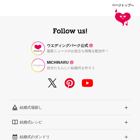
ページトップへ
ウエディングパーク公式
最新ニュースやお役立ち情報を配信中！
MICHINARU
自分たちらしい結婚式を作ろう
結婚式場探し
結婚式レシピ
エリアから探す
結婚式のダンドリ
こだわりから探す
結婚式準備レポート『ハナレポ』