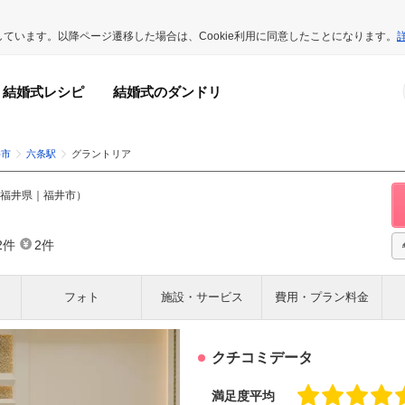
用しています。以降ページ遷移した場合は、Cookie利用に同意したことになります。
結婚式レシピ
結婚式のダンドリ
井市
六条駅
グラントリア
福井県
｜
福井市
）
2件
2件
フォト
施設・サービス
費用・プラン料金
クチコミデータ
満足度平均