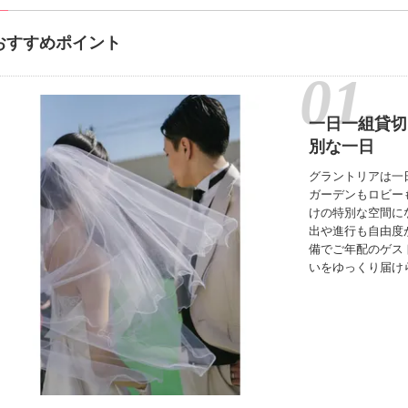
おすすめポイント
一日一組貸切
別な一日
グラントリアは一
ガーデンもロビー
けの特別な空間に
出や進行も自由度
備でご年配のゲス
いをゆっくり届け