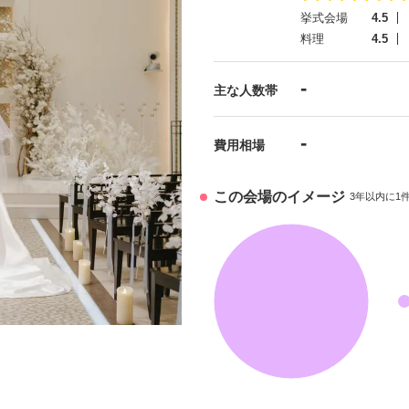
挙式会場
4.5
料理
4.5
-
主な人数帯
-
費用相場
この会場のイメージ
3年以内に1