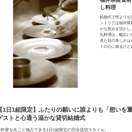
福井県産食材
し料理
結婚式で何よりも
ントリアは福井県
かな恵みを活かし
礼料理は、幅広い
見た目の美しさは
トの心に残るひと
【1日1組限定】ふたりの願いに誰よりも「想いを
ゲストと心通う温かな貸切結婚式
一軒家を丸ごと独占できる1日1組限定の完全貸切スタイル。