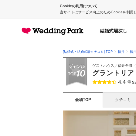
Cookieの利用について
当サイトはサービス向上のためCookieを利
結婚式場探し
[結婚式・結婚式場クチコミ] TOP
福井
福
ゲストハウス
／
福井全域
（
グラントリア
4.4
点数
9
会場TOP
クチコミ