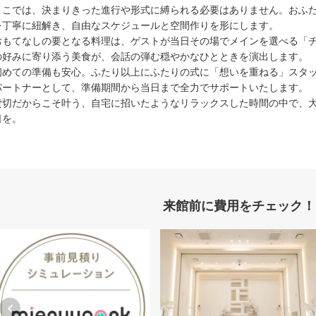
ここでは、決まりきった進行や形式に縛られる必要はありません。おふ
を丁寧に紐解き、自由なスケジュールと空間作りを形にします。
おもてなしの要となる料理は、ゲストが当日その場でメインを選べる「
の好みに寄り添う美食が、会話の弾む穏やかなひとときを演出します。
初めての準備も安心。ふたり以上にふたりの式に「想いを重ねる」スタ
パートナーとして、準備期間から当日まで全力でサポートいたします。
貸切だからこそ叶う、自宅に招いたようなリラックスした時間の中で、
日を。
来館前に費用をチェック！