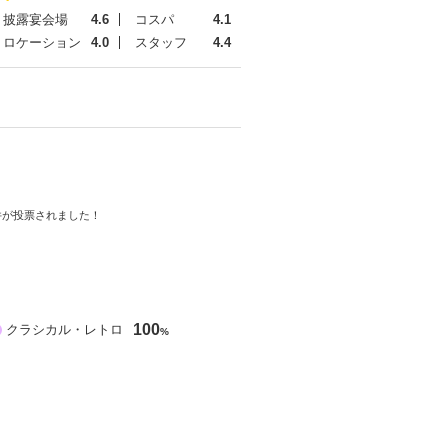
披露宴会場
4.6
コスパ
4.1
ロケーション
4.0
スタッフ
4.4
件が投票されました！
100
クラシカル・レトロ
%