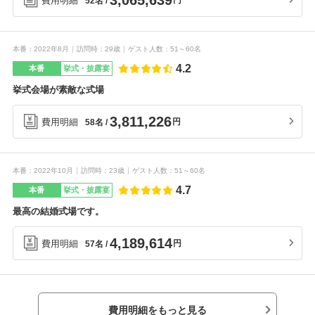
3,065,639
費用明細
円
52名
本番
2022年8月
訪問時
29歳
ゲスト人数
51～60名
4.2
本番
挙式・披露宴
挙式会場が素敵な式場
3,811,226
費用明細
円
58名
本番
2022年10月
訪問時
23歳
ゲスト人数
51～60名
4.7
本番
挙式・披露宴
最高の結婚式場です。
4,189,614
費用明細
円
57名
費用明細をもっと見る