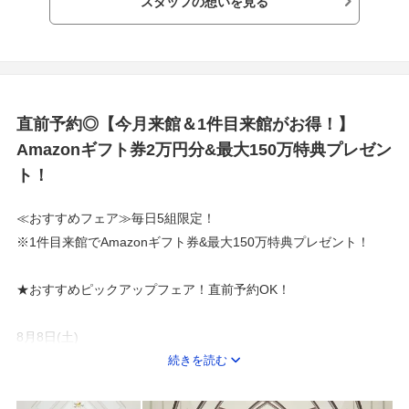
スタッフの想いを見る
あなたは、あなたが思っているよりも、
愛されている。
あなたの幸せが、誰かの幸せになる。
それに気づいたとき、人生がもっと輝きだす。
直前予約◎【今月来館＆1件目来館がお得！】
すべての人に感動を、喜びに満ちた人生を。
Amazonギフト券2万円分&最大150万特典プレゼン
ト！
≪おすすめフェア≫毎日5組限定！
※1件目来館でAmazonギフト券&最大150万特典プレゼント！
★おすすめピックアップフェア！直前予約OK！
8月8日(土)
＼2万ギフト*145万特典／憧れ叶う絶景チャペル×豪華3万無料試
続きを読む
食