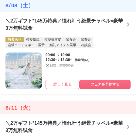
8
/
08
（土）
＼2万ギフト*145万特典／憧れ叶う絶景チャペル×豪華
3万無料試食
特典あり
模擬挙式
模擬披露宴
試食会
試着会
会場コーディネート展示
婚礼アイテム展示
相談会
09:00~
10:00~
12:30~
13:30~
他時間あり
目安：3時間00分
詳しく見る
フェアを予約する
8
/
11
（火）
＼2万ギフト*145万特典／憧れ叶う絶景チャペル×豪華
3万無料試食