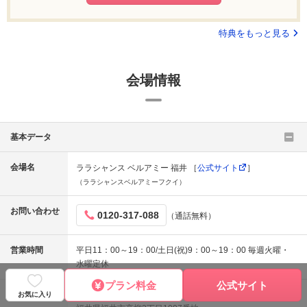
特典をもっと見る
会場情報
基本データ
会場名
ララシャンス ベルアミー 福井 ［
公式サイト
］
（ララシャンスベルアミーフクイ）
お問い合わせ
0120-317-088
（通話無料）
営業時間
平日11：00～19：00/土日(祝)9：00～19：00 毎週火曜・
水曜定休
プラン料金
公式サイト
住所
〒910-0803
お気に入り