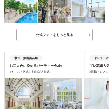
公式フォトをもっと見る
挙式・披露宴会場
ドレス・衣
お二人色に染めるパーティー会場♪
プレ花嫁人
キリスト教式
神前式
人前式
提携ドレスシ