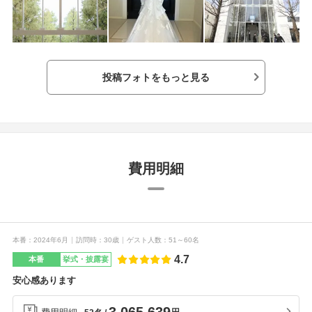
投稿フォトをもっと見る
費用明細
本番
2024年6月
訪問時
30歳
ゲスト人数
51～60名
4.7
本番
挙式・披露宴
安心感あります