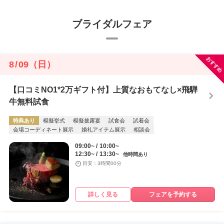
ブライダルフェア
おすすめ
8
/
09
（日）
【口コミNO1*2万ギフト付】上質なおもてなし×飛騨
牛無料試食
特典あり
模擬挙式
模擬披露宴
試食会
試着会
会場コーディネート展示
婚礼アイテム展示
相談会
09:00~
10:00~
12:30~
13:30~
他時間あり
目安：3時間00分
詳しく見る
フェアを予約する