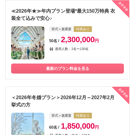
おすすめ
≪2026年★≫年内プラン登場*最大150万特典 衣
装全て込みで安心♪
挙式＋披露宴
特典あり
2,300,000
円
50名
適用人数：2名〜130名
最新のプラン料金を見る
おすすめ
＜2026年冬婚プラン＞2026年12月～2027年2月
挙式の方
挙式＋披露宴
特典あり
1,850,000
円
60名