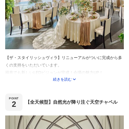
【ザ・スタイリッシュヴィラ】リニューアルがついに完成から多
くの支持をいただいています。
福井でも新しいLEDビジョンが完成！会場の魅力UP！
続きを読む
また、これまで以上に緑が増え、自然に囲まれた雰囲気に！
目の前に広がる水辺と緑が織りなす空間は、まさに別世界
南国リゾート空間で、ゲストも喜ぶ特別なおもてなしウエディン
【全天候型】自然光が降り注ぐ天空チャペル
グが叶う。
ブライダルフェアで「能登牛やオマール海老」などをふんだんに