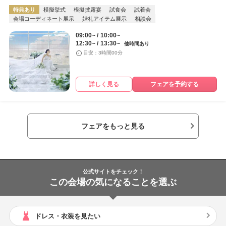
特典あり
模擬挙式
模擬披露宴
試食会
試着会
会場コーディネート展示
婚礼アイテム展示
相談会
09:00~
10:00~
12:30~
13:30~
他時間あり
目安：3時間00分
詳しく見る
フェアを予約する
フェアをもっと見る
公式サイトをチェック！
この会場の気になることを選ぶ
ドレス・衣装を見たい