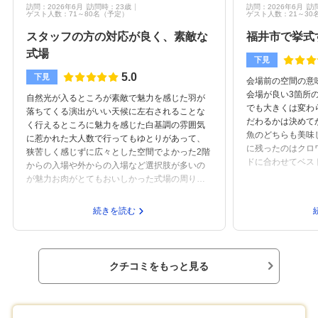
訪問：2026年6月
訪問時：23歳
訪問：2026年6月
訪
ゲスト人数：71～80名
（予定）
ゲスト人数：21～30
スタッフの方の対応が良く、素敵な
福井市で挙式
式場
下見
5.0
下見
会場前の空間の意
会場が良い3箇所
自然光が入るところが素敵で魅力を感じた羽が
でも大きくは変わ
落ちてくる演出がいい天候に左右されることな
だわるかは決めて
く行えるところに魅力を感じた白基調の雰囲気
魚のどちらも美味
に惹かれた大人数で行ってもゆとりがあって、
に残ったのはクロ
狭苦しく感じずに広々とした空間でよかった2階
ドに合わせてベス
からの入場や外からの入場など選択肢が多いの
るというのも良か
が魅力お肉がとてもおいしかった式場の周りの
スではない見学ひ
景色が綺麗だった明るく、親身になって受け答
てられていて、参
えしてもらえて、こちらも話しやすかった笑顔
続きを読む
やりの姿勢が感じ
がとても印象的だった不安なポイントなどをあ
ャペル式で会場の
らかじめ、例としてあげてもらえて分かりやす
ある程度固めてか
かった自然光が入るところスタッフの対応素晴
しの判断ができる
らしい他の結婚式を挙げるグループと被らずに
クチコミをもっと見る
気を比較したかっ
自分たちに集中できるところ自分の理想の結婚
式に合っているかどうか知り合いが結婚式を挙
げていたから