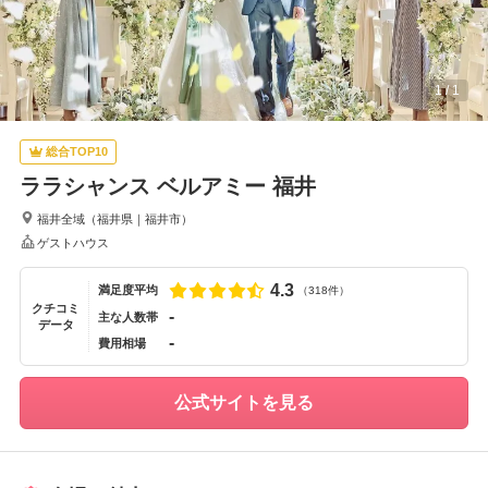
1
/
1
総合TOP10
ララシャンス ベルアミー 福井
福井全域
（
福井県
｜
福井市
）
ゲストハウス
4.3
満足度平均
（318件）
クチコミ
-
主な人数帯
データ
-
費用相場
公式サイトを見る