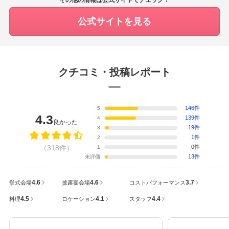
その他の情報は公式サイトでチェック！
公式サイトを見る
クチコミ・投稿レポート
146件
5
4.3
139件
4
良かった
19件
3
1件
2
（318件）
0件
1
13件
未評価
4.6
4.6
3.7
挙式会場
披露宴会場
コストパフォーマンス
4.5
4.1
4.4
料理
ロケーション
スタッフ