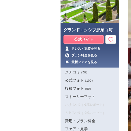
グランドエクシブ那須白河
公式サイト
ドレス・衣装を見る
プラン料金を見る
最新フェアを見る
クチコミ
（58）
公式フォト
（100）
投稿フォト
（59）
ストーリーフォト
ハナレポ
（投稿レポート）
ムビレポ
（投稿ムービー）
費用・プラン料金
フェア・見学