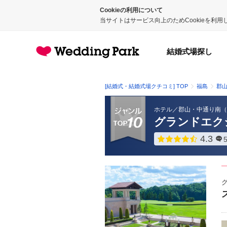
Cookieの利用について
当サイトはサービス向上のためCookieを利
結婚式場探し
[結婚式・結婚式場クチコミ] TOP
福島
郡
ホテル
／
郡山・中通り南
（
グランドエク
4.3
点数