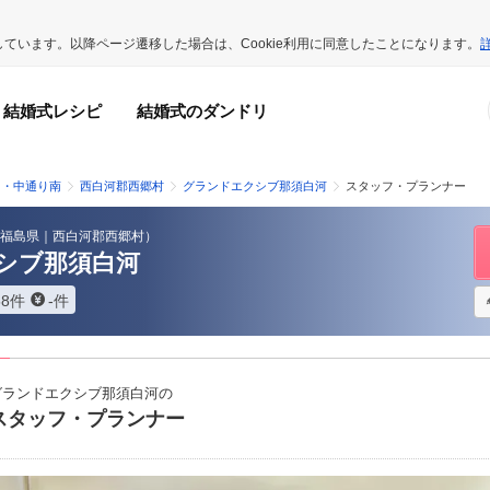
用しています。以降ページ遷移した場合は、Cookie利用に同意したことになります。
結婚式レシピ
結婚式のダンドリ
山・中通り南
西白河郡西郷村
グランドエクシブ那須白河
スタッフ・プランナー
福島県
｜
西白河郡西郷村
）
シブ那須白河
58件
-件
グランドエクシブ那須白河の
スタッフ・プランナー