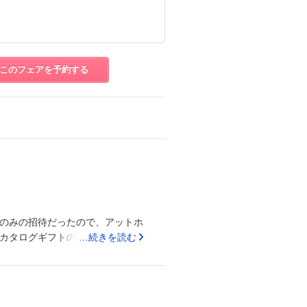
このフェアを予約する
のみの招待だったので、アットホ
カタログギフトのランクダウン地
…続きを読む
シャトルバスが充実していたスタ
が充実していたどれに対しても親
リー豊かな挙式・披露宴が選べる
レス当てクイズを実施したが楽し