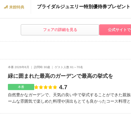
ブライダルジュエリー特別優待券プレゼント
来館特典
フェアの詳細を見る
公式サイトで
本番 2026年6月
訪問時 30歳
ゲスト人数 61～70名
緑に囲まれた最高のガーデンで最高の挙式を
4.7
点数
本番
自然豊かなガーデンで、天気の良い中で挙式することができた親族
ームな雰囲気で楽しめた料理や演出もとても良かったコース料理と
元の食材を使った和洋フルコース地元への送迎バスや最寄り駅への
ッフの案内や対応も良かった車椅子やエレベーター等バリアフリー
身に丁寧に対応してもらえたアクセスしやすい設備が充実レパート
ウェルカムスペースは手作りだと温かみがあって良いお色直しのド