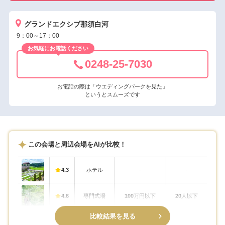
グランドエクシブ那須白河
9：00～17：00
お気軽にお電話ください
0248-25-7030
お電話の際は「ウエディングパークを見た」
というとスムーズです
この会場と周辺会場をAIが比較！
4.3
ホテル
-
-
4.6
専門式場
100
万円以下
20
人以下
比較結果を見る