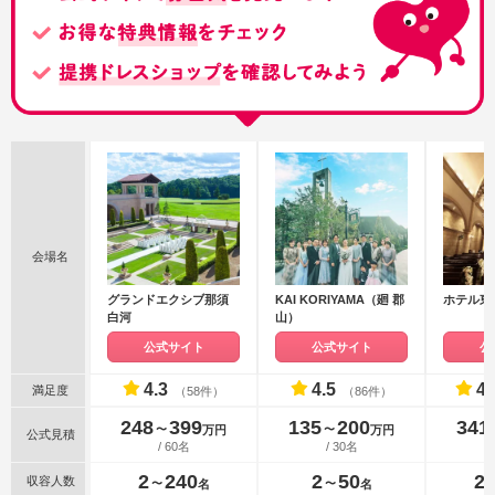
会場名
グランドエクシブ那須
KAI KORIYAMA（廻 郡
ホテル東
白河
山）
公式サイト
公式サイト
公
4.3
4.5
4.
満足度
（58件）
（86件）
248
399
135
200
341
〜
〜
万円
万円
公式見積
/ 60名
/ 30名
2
240
2
50
2
収容人数
〜
〜
名
名