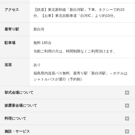
アクセス
【鉄道】東北新幹線「新白河駅」下車。タクシーで約10
分。【お車】東北自動車道「白河IC」より約10分。
最寄り駅
新白河
駐車場
無料 185台
当館ご利用の方は、時間制限なくご利用頂けます。
送迎
あり
福島県内送迎バス無料、最寄り駅「新白河駅」⇔ホテルは
シャトルバスが運行（予約制）
挙式会場について
披露宴会場について
料理について
施設・サービス