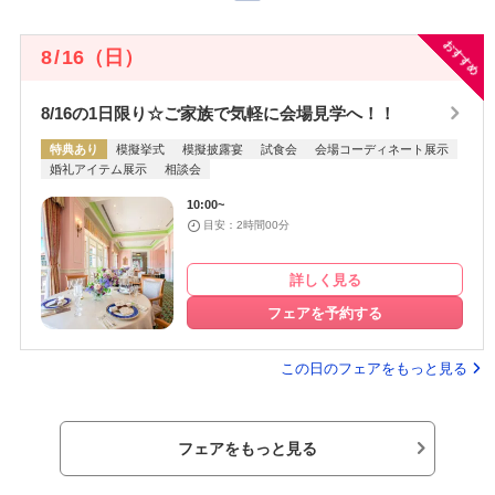
おすすめ
8
/
16
（日）
8/16の1日限り☆ご家族で気軽に会場見学へ！！
特典あり
模擬挙式
模擬披露宴
試食会
会場コーディネート展示
婚礼アイテム展示
相談会
10:00~
目安：2時間00分
詳しく見る
フェアを予約する
この日のフェアをもっと見る
フェアをもっと見る