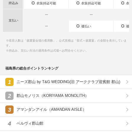
持込み
衣装持込可能
衣装持込可能
衣装
ー
ー
支払い
ー
後払い
後払
※収容人数は「披露宴会場の着席数」、公式見積は「挙式＋披露宴」の金額を表示していま
す。
※持込み、支払い方法の適用条件は式場へお問合せください。
福島県の総合ポイントランキング
1
ニーズ郡山 by T&G WEDDING(旧 アーククラブ迎賓館 郡山)
2
郡山モノリス（KORIYAMA MONOLITH）
3
アマンダンアイル（AMANDAN AISLE）
4
ベルヴィ郡山館