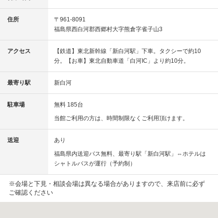
住所
〒961-8091
福島県西白河郡西郷村大字熊倉字雀子山3
アクセス
【鉄道】東北新幹線「新白河駅」下車。タクシーで約10
分。【お車】東北自動車道「白河IC」より約10分。
最寄り駅
新白河
駐車場
無料 185台
当館ご利用の方は、時間制限なくご利用頂けます。
送迎
あり
福島県内送迎バス無料、最寄り駅「新白河駅」⇔ホテルは
シャトルバスが運行（予約制）
※会場と下見・相談会場は異なる場合がありますので、来店前に必ず
ご確認ください