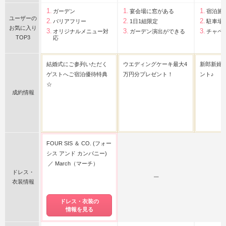
ガーデン
宴会場に窓がある
宿泊施
ユーザーの
バリアフリー
1日1組限定
駐車場
お気に入り
オリジナルメニュー対
ガーデン演出ができる
チャペ
TOP3
応
結婚式にご参列いただく
ウエディングケーキ最大4
新郎新婦
ゲストへご宿泊優待特典
万円分プレゼント！
ント♪
☆
成約情報
FOUR SIS ＆ CO. (フォー
シス アンド カンパニー)
March（マーチ）
ドレス・
ー
衣装情報
ドレス・衣装の
情報を見る