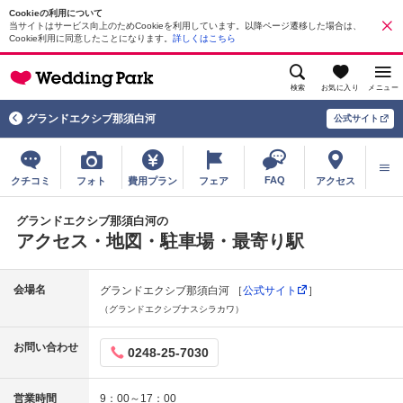
Cookieの利用について
当サイトはサービス向上のためCookieを利用しています。以降ページ遷移した場合は、
Cookie利用に同意したことになります。
詳しくはこちら
検索
お気に入り
メニュー
グランドエクシブ那須白河
公式サイト
FAQ
クチコミ
フォト
費用プラン
フェア
アクセス
グランドエクシブ那須白河の
アクセス・地図・駐車場・最寄り駅
会場名
グランドエクシブ那須白河 ［
公式サイト
］
（グランドエクシブナスシラカワ）
お問い合わせ
0248-25-7030
営業時間
9：00～17：00