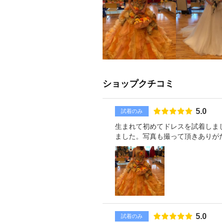
ショップクチコミ
点数
5.0
試着のみ
生まれて初めてドレスを試着しま
ました。写真も撮って頂きありが
点数
5.0
試着のみ