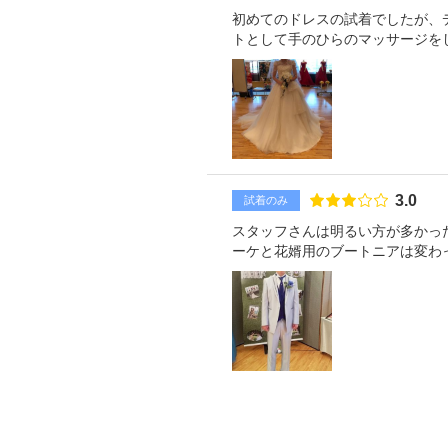
初めてのドレスの試着でしたが、
トとして手のひらのマッサージを
点数
3.0
試着のみ
スタッフさんは明るい方が多かったで
ーケと花婿用のブートニアは変わったデザイン
るのですが何故か割り引きで半額