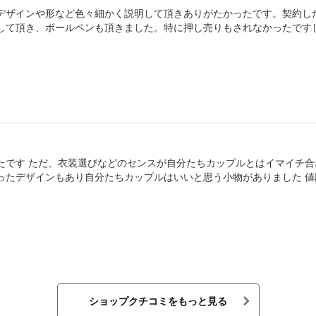
デザインや形など色々細かく説明して頂きありがたかったです。契約し
して頂き、ボールペンも頂きました。特に押し売りもされなかったです
す ただ、衣装選びなどのセンスが自分たちカップルとはイマイチ合わない感
もあり自分たちカップルはいいと思う小物がありました 値段はかなり高めの値段を提示され
近くになって、他の衣装サロンと同じかそれ以下くらいになりました
ショップクチコミをもっと見る