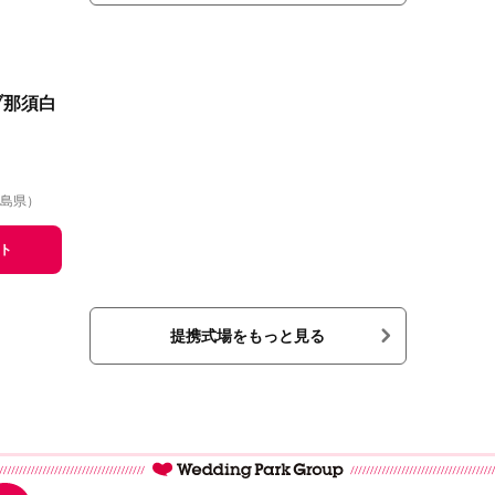
ブ那須白
島県）
ト
提携式場をもっと見る