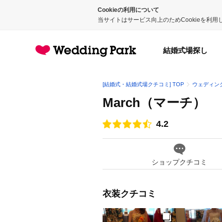
Cookieの利用について
当サイトはサービス向上のためCookieを利
結婚式場探し
[結婚式・結婚式場クチコミ] TOP
ウェディン
March（マーチ）
4.2
点数
ショップクチコミ
衣装クチコミ