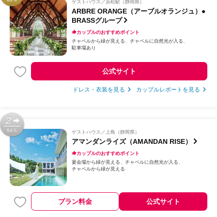
ゲストハウス
浜松駅（静岡県）
ARBRE ORANGE（アーブルオランジュ）●
BRASSグループ
カップルのおすすめポイント
チャペルから緑が見える
チャペルに自然光が入る
駐車場あり
公式サイト
ドレス・衣装を見る
カップルレポートを見る
2
64％
ゲストハウス
上島（静岡県）
アマンダンライズ（AMANDAN RISE）
カップルのおすすめポイント
宴会場から緑が見える
チャペルに自然光が入る
チャペルから緑が見える
プラン料金
公式サイト