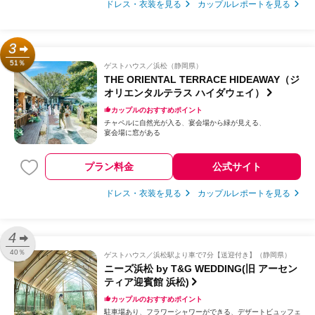
ドレス・衣装を見る
カップルレポートを見る
3
51％
ゲストハウス
浜松（静岡県）
THE ORIENTAL TERRACE HIDEAWAY（ジ
オリエンタルテラス ハイダウェイ）
カップルのおすすめポイント
チャペルに自然光が入る
宴会場から緑が見える
宴会場に窓がある
プラン料金
公式サイト
ドレス・衣装を見る
カップルレポートを見る
4
40％
ゲストハウス
浜松駅より車で7分【送迎付き】（静岡県）
ニーズ浜松 by T&G WEDDING(旧 アーセン
ティア迎賓館 浜松)
カップルのおすすめポイント
駐車場あり
フラワーシャワーができる
デザートビュッフェ