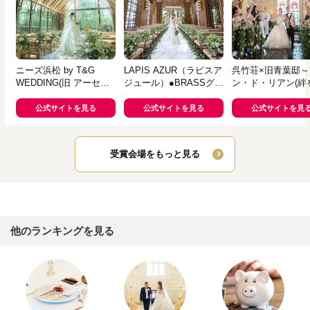
ニーズ浜松 by T&G
LAPIS AZUR（ラピスア
呉竹荘×旧青葉邸～
WEDDING(旧 アーセン
ジュール）●BRASSグル
ン・ド・リアン(絆
ティア迎賓館 浜松)
ープ
ぐ家)～
公式サイトを見る
公式サイトを見る
公式サイトを見
受賞会場をもっと見る
他のランキングを見る