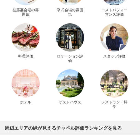
披露宴会場の雰
挙式会場の雰囲
コストパフォー
囲気
気
マンス評価
料理評価
ロケーション評
スタッフ評価
価
ホテル
ゲストハウス
レストラン・料
亭
周辺エリアの緑が見えるチャペル評価ランキングを見る