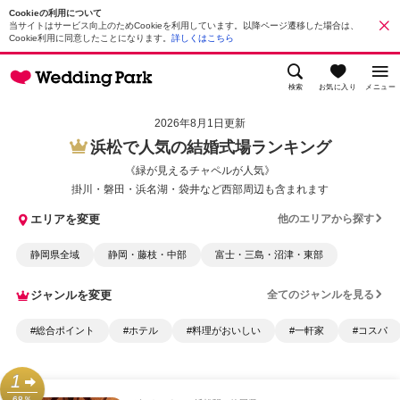
Cookieの利用について
当サイトはサービス向上のためCookieを利用しています。以降ページ遷移した場合は、
Cookie利用に同意したことになります。
詳しくはこちら
検索
お気に入り
メニュー
2026年8月1日更新
浜松で人気の結婚式場ランキング
《緑が見えるチャペルが人気》
掛川・磐田・浜名湖・袋井など西部周辺も含まれます
エリアを変更
他のエリアから探す
静岡県全域
静岡・藤枝・中部
富士・三島・沼津・東部
ジャンルを変更
全てのジャンルを見る
#総合ポイント
#ホテル
#料理がおいしい
#一軒家
#コスパ
1
68％