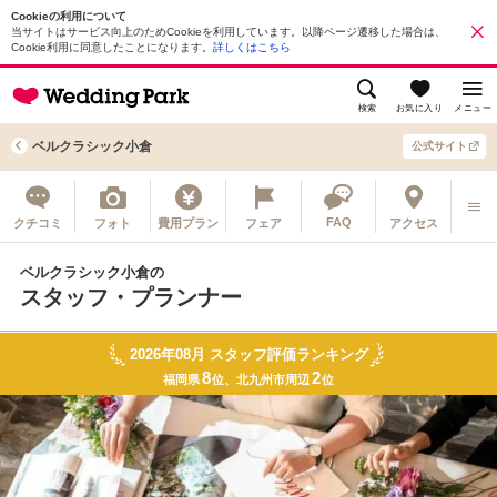
Cookieの利用について
当サイトはサービス向上のためCookieを利用しています。以降ページ遷移した場合は、
Cookie利用に同意したことになります。
詳しくはこちら
検索
お気に入り
メニュー
ベルクラシック小倉
公式サイト
FAQ
クチコミ
フォト
費用プラン
フェア
アクセス
ベルクラシック小倉の
スタッフ・プランナー
2026年08月 スタッフ評価ランキング
8
2
福岡県
位
北九州市周辺
位