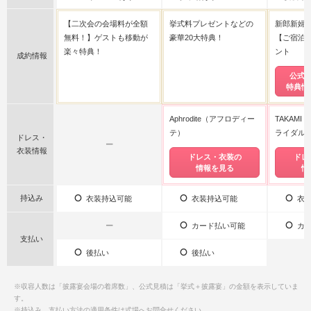
【二次会の会場料が全額
挙式料プレゼントなどの
新郎新婦
無料！】ゲストも移動が
豪華20大特典！
【ご宿泊】
楽々特典！
ント
成約情報
公式
特典情
Aphrodite（アフロディー
TAKAMI 
テ）
ライダル)
ドレス・
ー
衣装情報
ドレス・衣装の
ドレ
情報を見る
情
持込み
衣装持込可能
衣装持込可能
衣装
ー
カード払い可能
カー
支払い
後払い
後払い
※収容人数は「披露宴会場の着席数」、公式見積は「挙式＋披露宴」の金額を表示していま
す。
※持込み、支払い方法の適用条件は式場へお問合せください。