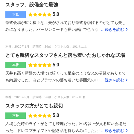
スタッフ、設備全て最強
5.0
下見
挙式会場が広く様々な工夫がされており挙式を挙げるのがとても楽し
みになりました。バージンロードも長い設計で色々な意味が込められ
…続きを読む
ていて想像するだけでも色々なイメージが湧いてきてとても良いなと
思いました！会場が広く、プロジェクションマッピングなど設備が豊
本番
2026年1月
訪問時
29歳
ゲスト人数
101名以上
富でした。駅から近いので電車で来るのも来やすい、送迎バスもあり
とても親切なスタッフさんと落ち着いたおしゃれな式場
配慮がとても良いので県外から来る人や式場から遠いい方でも来やす
いように配慮がされていてとても助かる丁寧な説明、対応でとても助
5.0
本番
かりました！披露宴会場のプロジェクションマッピングは壮大でとて
天井も高く新婦の入場では暗くして星空のような光の演習がありとて
も良く、披露宴を盛り上げてやりたいと思っていたのでそういう人に
も綺麗でした。白とブラウンの落ち着いた雰囲気のロビーや披露宴会
…続きを読む
もオススメです！金額も高くなく、どの年代にもオススメできる会場
場でとてもおしゃれでした。鴨肉を使った前菜がとても好きでした。
でした！会場がとても綺麗で設備、環境がとても良さそうだったから
ドリンクメニューも豊富でとても満足です。駅から遠すぎず、当日も
本番
2026年2月
訪問時
26歳
ゲスト人数
81～90名
ゲストがよりアクセスしやすいようシャトルバスの手配もしていただ
スタッフの方がとても親切
けました。スタッフの皆さんとても丁寧でいつも笑顔で迎えてくださ
いました。人見知りの私でも安心していられました。スタッフさんの
5.0
本番
雰囲気やサポートがとても良いので打ち合わせも進めやすくておすす
入場した時のライトがとても綺麗だった。80名以上が入る広い会場だ
めです。ビールサーブをしましたが、ゲストの皆とたくさん話したり
った。ドレスプチギフトや記念品を持ち込みにしたため予算内にでき
…続きを読む