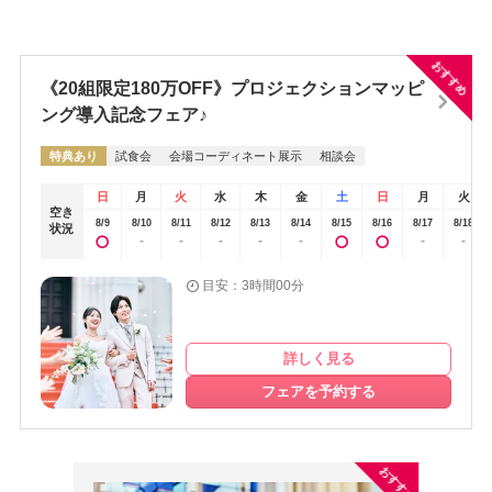
写真を撮る時間がほしい場合はしない方が良いかもしれません。会場
た。アレルギーの方にも柔軟に対応していただけました。駅から近
の雰囲気会場の雰囲気
く、式場に駐車場もあったため、便利が良かった。終始丁寧に対応し
てもらえました。スタッフの方は皆さん優しいので、疑問に思ったこ
おすすめ
《20組限定180万OFF》プロジェクションマッピ
とをすぐに質問することができます。スタッフの方とラインも繋がっ
ているので、自宅にいても気軽に質問することができます。持ち込め
ング導入記念フェア♪
るものや自分で作成できるものはなるべく自分で用意したほうが、費
特典あり
試食会
会場コーディネート展示
相談会
用をかなり抑えることができます。地元周辺で親族友人が集まりやす
い場所。じぶんがほんとうに気に入るドレスがあるかどうか。
日
月
火
水
木
金
土
日
月
火
空き
8/9
8/10
8/11
8/12
8/13
8/14
8/15
8/16
8/17
8/18
状況
-
-
-
-
-
-
-
目安：3時間00分
詳しく見る
フェアを予約する
おすすめ