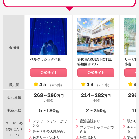
会場名
ベルクラシック小倉
SHOHAKUEN HOTEL
リーガロ
松柏園ホテル
小倉
公式サイト
公式サイト
公
4.5
4.4
4.
満足度
（485件）
（765件）
268
290
214
282
296
〜
〜
万円
万円
公式見積
/ 60名
/ 60名
5
180
2
250
10
収容人数
〜
〜
名
名
フラワーシャワーがで
宿泊施設あり
駅から
ユーザーの
きる
フラワーシャワーがで
チャペ
お気に入り
チャペルの天井が高い
きる
る
TOP3
送迎サービスあり
駐車場あり
宴会場