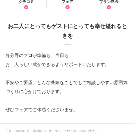
クチコミ
フェア
プラン料金
お二人にとってもゲストにとっても幸せ溢れると
きを
各分野のプロが準備も、当日も、
お二人らしい式ができるようサポートいたします。
不安やご要望、どんな些細なことでもご相談しやすい雰囲気
づくりに心がけております。
ぜひフェアでご体感くださいませ。
下見
2026年3月
訪問時
23歳
ゲスト人数
81～90名
（予定）