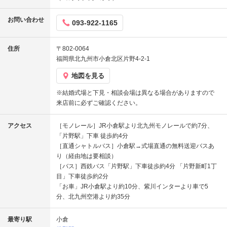
お問い合わせ
093-922-1165
住所
〒802-0064
福岡県北九州市小倉北区片野4-2-1
地図を見る
※結婚式場と下見・相談会場は異なる場合がありますので
来店前に必ずご確認ください。
アクセス
［モノレール］JR小倉駅より北九州モノレールで約7分、
「片野駅」下車 徒歩約4分
［直通シャトルバス］小倉駅→式場直通の無料送迎バスあ
り（経由地は要相談）
［バス］西鉄バス「片野駅」下車徒歩約4分 「片野新町1丁
目」下車徒歩約2分
「お車」JR小倉駅より約10分、紫川インターより車で5
分、北九州空港より約35分
最寄り駅
小倉