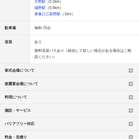
片野駅
（0.2km）
城野駅
（0.8km）
香春口三萩野駅
（1km）
駐車場
無料 70台
送迎
あり
無料送迎バスあり（経由して欲しい地点がある場合はご相
談ください）
挙式会場について
披露宴会場について
料理について
施設・サービス
バリアフリー対応
料金・見積り