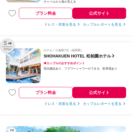
チャペルから海が見える
プラン料金
公式サイト
ドレス・衣装を見る
カップルレポートを見る
5
395pt
ホテル
小倉駅7分（福岡県）
SHOHAKUEN HOTEL 松柏園ホテル
カップルのおすすめポイント
宿泊施設あり
フラワーシャワーができる
駐車場あり
プラン料金
公式サイト
ドレス・衣装を見る
カップルレポートを見る
PR