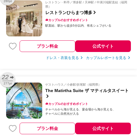
280pt
レストラン・料亭
博多駅 / 天神駅 / 中洲川端駅直結（福岡
県）
レストランひらまつ博多
カップルのおすすめポイント
駅直結
駅から徒歩5分以内
有名シェフがいる
プラン料金
公式サイト
ドレス・衣装を見る
カップルレポートを見る
22
277pt
ゲストハウス
小倉駅/折尾駅（福岡県）
The Matirtha Suite ザ マティルタスイート
カップルのおすすめポイント
チャペルから海が見える
宴会場から海が見える
チャペルに自然光が入る
プラン料金
公式サイト