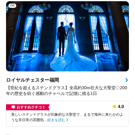
PR
ロイヤルチェスター福岡
【世紀を超えるステンドグラス】全高約30m壮大な大聖堂◇200
年の歴史を紡ぐ感動のチャペルで記憶に残る1日
4.0
おすすめクチコミ
美しいステンドグラスが印象的な大聖堂で、まるで海外に来たかのよ
うな非日常の雰囲気…
続きを読む