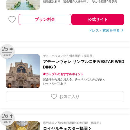
宿泊施設あり
宴会場の天井が高い
駅から徒歩5分以内
プラン料金
公式サイト
ドレス・衣装を見る
25
240pt
ゲストハウス
北九州市周辺（福岡県）
アモーレヴォレ サンマルコ/FIVESTAR WED
DING
カップルのおすすめポイント
宴会場から海が見える
チャペルの天井が高い
シャトルバスあり
お気に入り
26
187pt
専門式場
西鉄春日原駅/JR春日駅（福岡県）
ロイヤルチェスター福岡