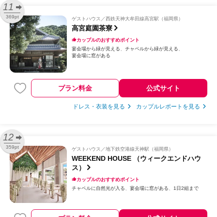
11
369pt
ゲストハウス
西鉄天神大牟田線高宮駅（福岡県）
高宮庭園茶寮
カップルのおすすめポイント
宴会場から緑が見える
チャペルから緑が見える
宴会場に窓がある
プラン料金
公式サイト
ドレス・衣装を見る
カップルレポートを見る
12
359pt
ゲストハウス
地下鉄空港線天神駅（福岡県）
WEEKEND HOUSE （ウィークエンドハウ
ス）
カップルのおすすめポイント
チャペルに自然光が入る
宴会場に窓がある
1日2組まで