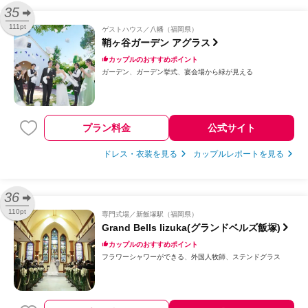
35
111pt
ゲストハウス
八幡（福岡県）
鞘ヶ谷ガーデン アグラス
カップルのおすすめポイント
ガーデン
ガーデン挙式
宴会場から緑が見える
プラン料金
公式サイト
ドレス・衣装を見る
カップルレポートを見る
36
110pt
専門式場
新飯塚駅（福岡県）
Grand Bells Iizuka(グランドベルズ飯塚)
カップルのおすすめポイント
フラワーシャワーができる
外国人牧師
ステンドグラス