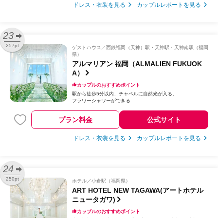
ドレス・衣装を見る
カップルレポートを見る
23
257pt
ゲストハウス
西鉄福岡（天神）駅・天神駅・天神南駅（福岡
県）
アルマリアン 福岡（ALMALIEN FUKUOK
A）
カップルのおすすめポイント
駅から徒歩5分以内
チャペルに自然光が入る
フラワーシャワーができる
プラン料金
公式サイト
ドレス・衣装を見る
カップルレポートを見る
24
250pt
ホテル
小倉駅（福岡県）
ART HOTEL NEW TAGAWA(アートホテル
ニュータガワ)
カップルのおすすめポイント