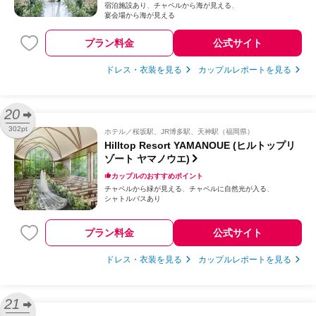
宿泊施設あり
チャペルから海が見える
宴会場から海が見える
プラン料金
公式サイト
ドレス・衣装を見る
カップルレポートを見る
20
302pt
ホテル
桜坂駅、JR博多駅、天神駅（福岡県）
Hilltop Resort YAMANOUE (ヒルトップリ
ゾート ヤマノウエ)
カップルのおすすめポイント
チャペルから緑が見える
チャペルに自然光が入る
シャトルバスあり
プラン料金
公式サイト
ドレス・衣装を見る
カップルレポートを見る
21