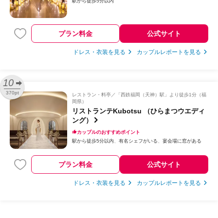
駅から徒歩5分以内
プラン料金
公式サイト
ドレス・衣装を見る
カップルレポートを見る
10
370pt
レストラン・料亭
「西鉄福岡（天神）駅」より徒歩1分（福
岡県）
リストランテKubotsu （ひらまつウエディ
ング）
カップルのおすすめポイント
駅から徒歩5分以内
有名シェフがいる
宴会場に窓がある
プラン料金
公式サイト
ドレス・衣装を見る
カップルレポートを見る