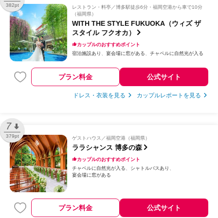
382pt
レストラン・料亭
博多駅徒歩6分・福岡空港から車で10分
（福岡県）
WITH THE STYLE FUKUOKA（ウィズ ザ
スタイル フクオカ）
カップルのおすすめポイント
宿泊施設あり
宴会場に窓がある
チャペルに自然光が入る
プラン料金
公式サイト
ドレス・衣装を見る
カップルレポートを見る
7
379pt
ゲストハウス
福岡空港（福岡県）
ララシャンス 博多の森
カップルのおすすめポイント
チャペルに自然光が入る
シャトルバスあり
宴会場に窓がある
プラン料金
公式サイト