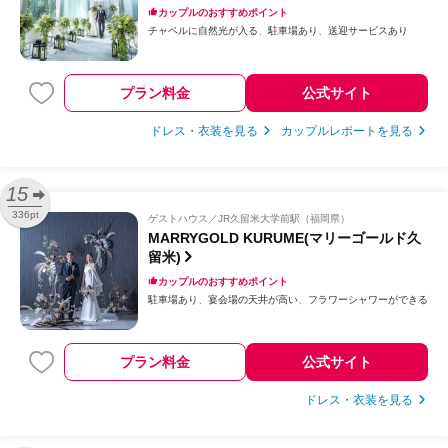
カップルのおすすめポイント
チャペルに自然光が入る
駐車場あり
送迎サービスあり
プラン料金
公式サイト
ドレス・衣装を見る
カップルレポートを見る
15
336pt
ゲストハウス
JR久留米大学前駅（福岡県）
MARRYGOLD KURUME(マリーゴールド久
留米)
カップルのおすすめポイント
駐車場あり
宴会場の天井が高い
フラワーシャワーができる
プラン料金
公式サイト
ドレス・衣装を見る