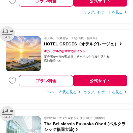
プラン料金
公式サイト
カップルレポートを見る
13
347pt
ホテル
JR東郷駅・JR赤間駅（福岡県）
HOTEL GREGES（オテルグレージュ）
カップルのおすすめポイント
宴会場から海が見える
チャペルから海が見える
宿泊施設あり
プラン料金
公式サイト
ドレス・衣装を見る
カップルレポートを見る
14
341pt
専門式場
大濠公園駅から徒歩10分（福岡県）
The Bellclassic Fukuoka Ohori (ベルクラ
シック福岡大濠)