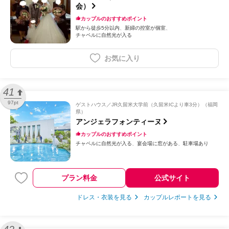
会）
カップルのおすすめポイント
駅から徒歩5分以内
新婦の控室が個室
チャペルに自然光が入る
お気に入り
41
97pt
ゲストハウス
JR久留米大学前（久留米ICより車3分）（福岡
県）
アンジェラフォンティーヌ
カップルのおすすめポイント
チャペルに自然光が入る
宴会場に窓がある
駐車場あり
プラン料金
公式サイト
ドレス・衣装を見る
カップルレポートを見る