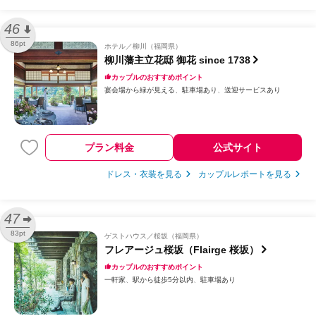
46
86pt
ホテル
柳川（福岡県）
柳川藩主立花邸 御花 since 1738
カップルのおすすめポイント
宴会場から緑が見える
駐車場あり
送迎サービスあり
プラン料金
公式サイト
ドレス・衣装を見る
カップルレポートを見る
47
83pt
ゲストハウス
桜坂（福岡県）
フレアージュ桜坂（Flairge 桜坂）
カップルのおすすめポイント
一軒家
駅から徒歩5分以内
駐車場あり