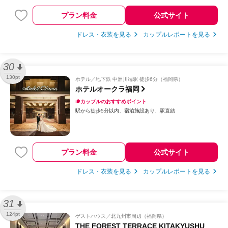
プラン料金
公式サイト
ドレス・衣装を見る
カップルレポートを見る
30
130pt
ホテル
地下鉄 中洲川端駅 徒歩6分（福岡県）
ホテルオークラ福岡
カップルのおすすめポイント
駅から徒歩5分以内
宿泊施設あり
駅直結
プラン料金
公式サイト
ドレス・衣装を見る
カップルレポートを見る
31
124pt
ゲストハウス
北九州市周辺（福岡県）
THE FOREST TERRACE KITAKYUSHU