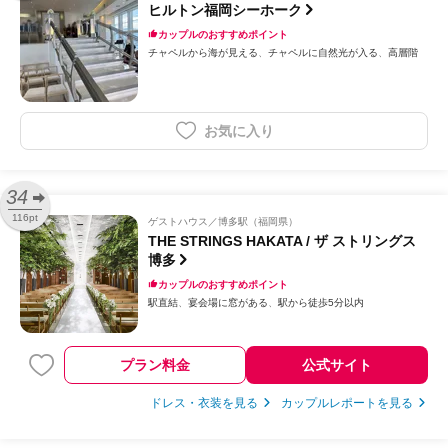
ヒルトン福岡シーホーク
カップルのおすすめポイント
チャペルから海が見える
チャペルに自然光が入る
高層階
お気に入り
34
116pt
ゲストハウス
博多駅（福岡県）
THE STRINGS HAKATA / ザ ストリングス
博多
カップルのおすすめポイント
駅直結
宴会場に窓がある
駅から徒歩5分以内
プラン料金
公式サイト
ドレス・衣装を見る
カップルレポートを見る