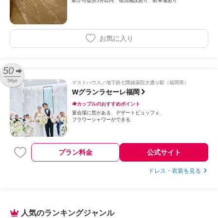
駅から徒歩5分以内
宿泊施設あり
駐車場あり
お気に入り
50
56pt
ゲストハウス
地下鉄七隈線薬院大通り駅（福岡県）
Wグランラセーレ福岡
カップルのおすすめポイント
宴会場に窓がある
デザートビュッフェ
フラワーシャワーができる
プラン料金
公式サイト
ドレス・衣装を見る
人気のランキングジャンル