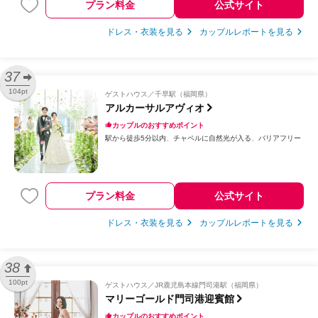
プラン料金
公式サイト
ドレス・衣装を見る
カップルレポートを見る
37
104pt
ゲストハウス
千早駅（福岡県）
アルカーサルアヴィオ
カップルのおすすめポイント
駅から徒歩5分以内
チャペルに自然光が入る
バリアフリー
プラン料金
公式サイト
ドレス・衣装を見る
カップルレポートを見る
38
100pt
ゲストハウス
JR鹿児島本線門司港駅（福岡県）
マリーゴールド門司港迎賓館
カップルのおすすめポイント