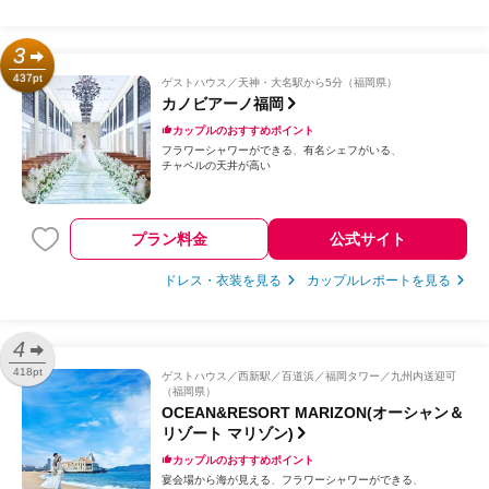
3
437pt
ゲストハウス
天神・大名駅から5分（福岡県）
カノビアーノ福岡
カップルのおすすめポイント
フラワーシャワーができる
有名シェフがいる
チャペルの天井が高い
プラン料金
公式サイト
ドレス・衣装を見る
カップルレポートを見る
4
418pt
ゲストハウス
西新駅／百道浜／福岡タワー／九州内送迎可
（福岡県）
OCEAN&RESORT MARIZON(オーシャン＆
リゾート マリゾン)
カップルのおすすめポイント
宴会場から海が見える
フラワーシャワーができる