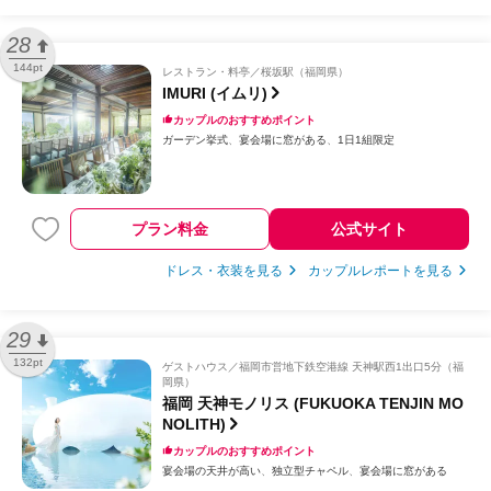
28
144pt
レストラン・料亭
桜坂駅（福岡県）
IMURI (イムリ)
カップルのおすすめポイント
ガーデン挙式
宴会場に窓がある
1日1組限定
プラン料金
公式サイト
ドレス・衣装を見る
カップルレポートを見る
29
132pt
ゲストハウス
福岡市営地下鉄空港線 天神駅西1出口5分（福
岡県）
福岡 天神モノリス (FUKUOKA TENJIN MO
NOLITH)
カップルのおすすめポイント
宴会場の天井が高い
独立型チャペル
宴会場に窓がある