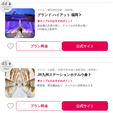
44
94pt
ホテル
櫛田神社前駅（福岡県）
グランド ハイアット 福岡
カップルのおすすめポイント
宴会場の天井が高い
チャペルの天井が高い
100名以上収容可
プラン料金
公式サイト
45
89pt
ホテル
小倉駅／JR鹿児島本線小倉駅直結（福岡県）
JR九州ステーションホテル小倉
カップルのおすすめポイント
駅直結
宿泊施設あり
チャペルに自然光が入る
プラン料金
公式サイト