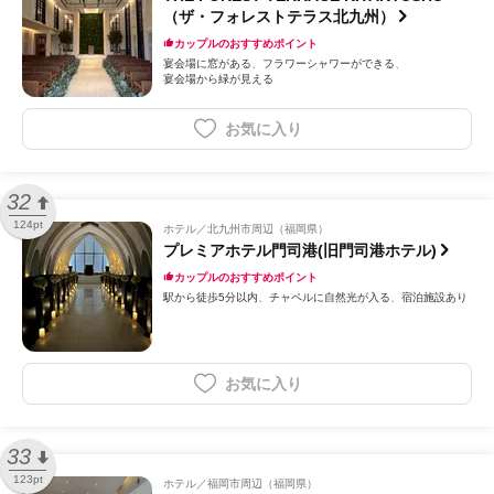
（ザ・フォレストテラス北九州）
カップルのおすすめポイント
宴会場に窓がある
フラワーシャワーができる
宴会場から緑が見える
お気に入り
32
124pt
ホテル
北九州市周辺（福岡県）
プレミアホテル門司港(旧門司港ホテル)
カップルのおすすめポイント
駅から徒歩5分以内
チャペルに自然光が入る
宿泊施設あり
お気に入り
33
123pt
ホテル
福岡市周辺（福岡県）