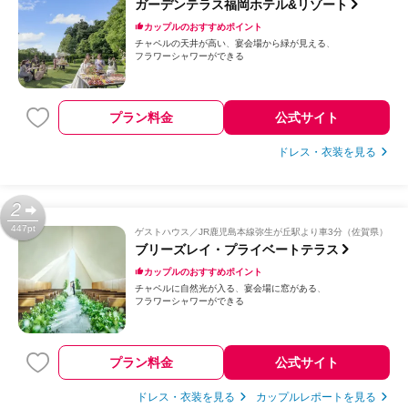
ガーデンテラス福岡ホテル&リゾート
カップルのおすすめポイント
チャペルの天井が高い
宴会場から緑が見える
フラワーシャワーができる
プラン料金
公式サイト
ドレス・衣装を見る
2
447pt
ゲストハウス
JR鹿児島本線弥生が丘駅より車3分（佐賀県）
ブリーズレイ・プライベートテラス
カップルのおすすめポイント
チャペルに自然光が入る
宴会場に窓がある
フラワーシャワーができる
プラン料金
公式サイト
ドレス・衣装を見る
カップルレポートを見る