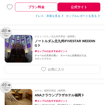
プラン料金
公式サイト
ドレス・衣装を見る
カップルレポートを見る
48
79pt
ゲストハウス
北九州市周辺（福岡県）
ノートルダム北九州/FIVESTAR WEDDIN
G
カップルのおすすめポイント
チャペルの天井が高い
チャペルに自然光が入る
ステンドグラス
お気に入り
49
73pt
ホテル
福岡市周辺（福岡県）
ANAクラウンプラザホテル福岡
カップルのおすすめポイント