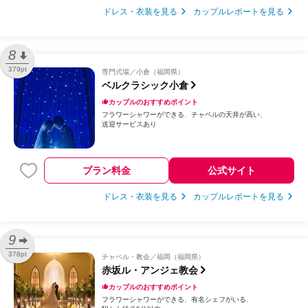
ドレス・衣装を見る
カップルレポートを見る
8
379pt
専門式場
小倉（福岡県）
ベルクラシック小倉
カップルのおすすめポイント
フラワーシャワーができる
チャペルの天井が高い
送迎サービスあり
プラン料金
公式サイト
ドレス・衣装を見る
カップルレポートを見る
9
378pt
チャペル・教会
福岡（福岡県）
赤坂ル・アンジェ教会
カップルのおすすめポイント
フラワーシャワーができる
有名シェフがいる