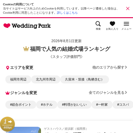
Cookieの利用について
当サイトはサービス向上のためCookieを利用しています。以降ページ遷移した場合は、
Cookie利用に同意したことになります。
詳しくはこちら
検索
お気に入り
メニュー
2026年8月1日更新
福岡で人気の結婚式場ランキング
《スタッフ評価部門》
エリアを変更
他のエリアから探す
福岡市周辺
北九州市周辺
久留米・筑後（鳥栖含む）
ジャンルを変更
全てのジャンルを見る
#総合ポイント
#ホテル
#料理がおいしい
#一軒家
#コスパ
1
469pt
ゲストハウス
姪浜駅（福岡県）