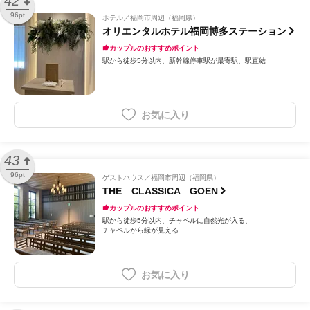
42
96pt
ホテル
福岡市周辺（福岡県）
オリエンタルホテル福岡博多ステーション
カップルのおすすめポイント
駅から徒歩5分以内
新幹線停車駅が最寄駅
駅直結
お気に入り
43
96pt
ゲストハウス
福岡市周辺（福岡県）
THE CLASSICA GOEN
カップルのおすすめポイント
駅から徒歩5分以内
チャペルに自然光が入る
チャペルから緑が見える
お気に入り