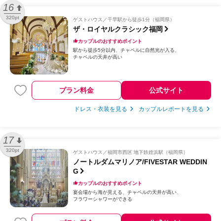
16
320pt
ゲストハウス
千早駅から徒歩1分（福岡県）
ザ・ロイヤルクラシック福岡
カップルのおすすめポイント
駅から徒歩5分以内
チャペルに自然光が入る
チャペルの天井が高い
プラン料金
公式サイト
ドレス・衣装を見る
カップルレポートを見る
17
320pt
ゲストハウス
福岡市西区 地下鉄姪浜駅（福岡県）
ノートルダムマリノア/FIVESTAR WEDDIN
G
カップルのおすすめポイント
宴会場から海が見える
チャペルの天井が高い
フラワーシャワーができる