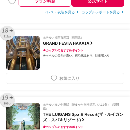
プラン料金
公式サイト
ドレス・衣装を見る
カップルレポートを見る
18
311pt
ホテル
福岡市周辺（福岡県）
GRAND FESTA HAKATA
カップルのおすすめポイント
チャペルの天井が高い
宿泊施設あり
駐車場あり
お気に入り
19
309pt
ホテル
海ノ中道駅（博多から無料送迎バス16分）（福岡
県）
THE LUIGANS Spa & Resort(ザ・ルイガン
ズ．スパ＆リゾート)
カップルのおすすめポイント