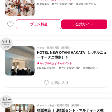
駐車場あり
駅から徒歩5分以内
宴会場に窓がある
プラン料金
公式サイト
39
98pt
ホテル
福岡市周辺（福岡県）
HOTEL NEW OTANI HAKATA （ホテルニュ
ーオータニ博多）
カップルのおすすめポイント
100名以上収容可
駅から徒歩5分以内
宿泊施設あり
お気に入り
40
98pt
チャペル・教会
福岡市周辺（福岡県）
桜坂教会（旧桜坂セント・マルティーヌ教