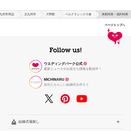
九州市周辺
北九州市
片野駅
ベルクラシック小倉
来館特典・成約特典
ページトップへ
ウエディングパーク公式
最新ニュースやお役立ち情報を配信中！
MICHINARU
自分たちらしい結婚式を作ろう
結婚式場探し