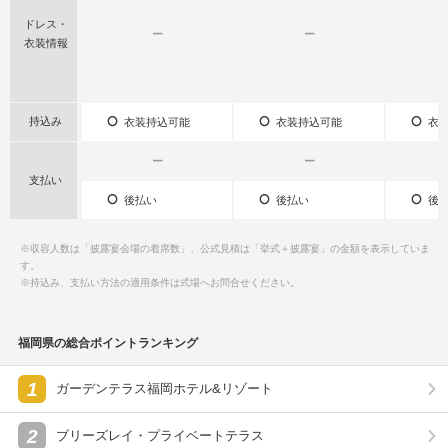
ドレス・
ー
ー
衣装情報
持込み
衣装持込可能
衣装持込可能
衣装
ー
ー
支払い
後払い
後払い
後払
※収容人数は「披露宴会場の着席数」、公式見積は「挙式＋披露宴」の金額を表示していま
す。
※持込み、支払い方法の適用条件は式場へお問合せください。
福岡県の総合ポイントランキング
1
ガーデンテラス福岡ホテル&リゾート
2
ブリーズレイ・プライベートテラス