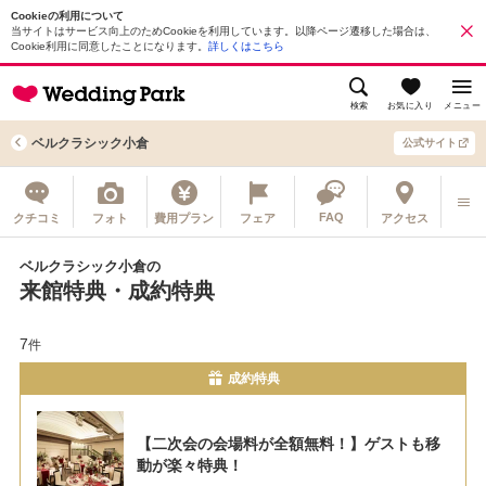
Cookieの利用について
当サイトはサービス向上のためCookieを利用しています。以降ページ遷移した場合は、
Cookie利用に同意したことになります。
詳しくはこちら
検索
お気に入り
メニュー
ベルクラシック小倉
公式サイト
FAQ
クチコミ
フォト
費用プラン
フェア
アクセス
ベルクラシック小倉の
来館特典・成約特典
7
件
成約特典
【二次会の会場料が全額無料！】ゲストも移
動が楽々特典！