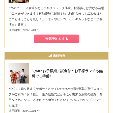
5つのパーティ会場があるベルクラシック小倉。披露宴とは異なる会場
で二次会ができます！移動距離も最短！待ち時間も無し！二次会はど
こ？と迷うことも無し！カラオケやビンゴ、ケーキカットなど二次会
演出も豊富！
適用期間：2024/12/01 〜
来館予約をする
来館特典
＼withお子様婚／試食付＊お子様ランチも無
料でご準備♪
パパママ婚を数多くサポートさせていただいた経験豊富な専任スタッ
フがご案内！お子様と一緒の結婚式だからこそ出来る演出の提案・費
用など気になることは何でも相談くださいませ♪充実のキッズスペース
も完備！
適用期間：2024/12/01 〜