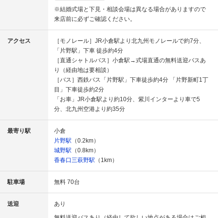
※結婚式場と下見・相談会場は異なる場合がありますので
来店前に必ずご確認ください。
アクセス
［モノレール］JR小倉駅より北九州モノレールで約7分、
「片野駅」下車 徒歩約4分
［直通シャトルバス］小倉駅→式場直通の無料送迎バスあ
り（経由地は要相談）
［バス］西鉄バス「片野駅」下車徒歩約4分 「片野新町1丁
目」下車徒歩約2分
「お車」JR小倉駅より約10分、紫川インターより車で5
分、北九州空港より約35分
最寄り駅
小倉
片野駅
（0.2km）
城野駅
（0.8km）
香春口三萩野駅
（1km）
駐車場
無料 70台
送迎
あり
無料送迎バスあり（経由して欲しい地点がある場合はご相