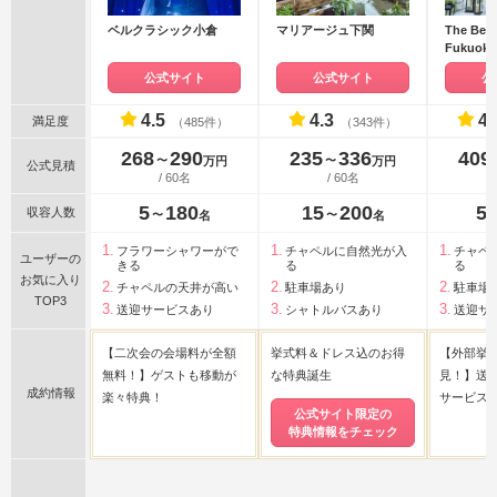
ベルクラシック小倉
マリアージュ下関
The Bell
Fukuoka
ラシック
公式サイト
公式サイト
公
4.5
4.3
4.
満足度
（485件）
（343件）
268
290
235
336
409
〜
〜
万円
万円
公式見積
/ 60名
/ 60名
5
180
15
200
5
収容人数
〜
〜
名
名
フラワーシャワーがで
チャペルに自然光が入
チャペ
ユーザーの
きる
る
る
お気に入り
チャペルの天井が高い
駐車場あり
駐車場
TOP3
送迎サービスあり
シャトルバスあり
送迎サ
【二次会の会場料が全額
挙式料＆ドレス込のお得
【外部挙式
無料！】ゲストも移動が
な特典誕生
見！】送
成約情報
楽々特典！
サービス
公式サイト限定の
特典情報をチェック