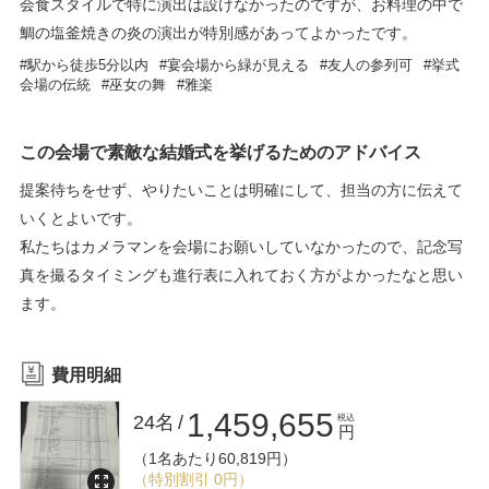
会食スタイルで特に演出は設けなかったのですが、お料理の中で
鯛の塩釜焼きの炎の演出が特別感があってよかったです。
駅から徒歩5分以内
宴会場から緑が見える
友人の参列可
挙式
会場の伝統
巫女の舞
雅楽
この会場で素敵な結婚式を挙げるためのアドバイス
提案待ちをせず、やりたいことは明確にして、担当の方に伝えて
いくとよいです。
私たちはカメラマンを会場にお願いしていなかったので、記念写
真を撮るタイミングも進行表に入れておく方がよかったなと思い
ます。
費用明細
1,459,655
24名
税込
円
（1名あたり60,819円）
（特別割引 0円）