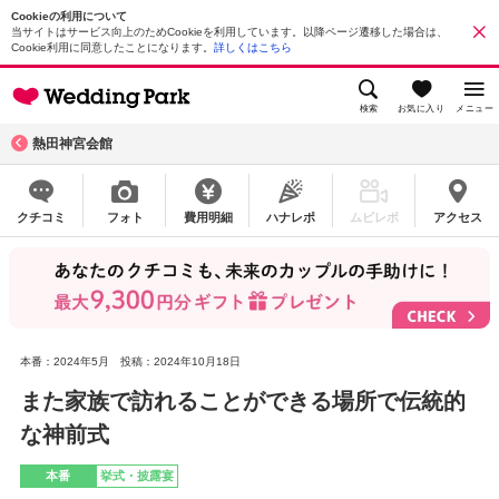
Cookieの利用について
当サイトはサービス向上のためCookieを利用しています。以降ページ遷移した場合は、
Cookie利用に同意したことになります。
詳しくはこちら
検索
お気に入り
メニュー
熱田神宮会館
クチコミ
フォト
費用明細
ハナレポ
ムビレポ
アクセス
本番：2024年5月
投稿：2024年10月18日
また家族で訪れることができる場所で伝統的
な神前式
本番
挙式・披露宴