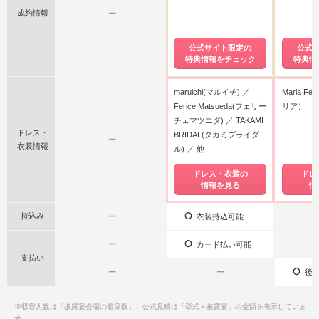
成約情報
ー
公式サイト限定の
公式
特典情報をチェック
特典情
maruichi(マルイチ)
Maria F
Ferice Matsueda(フェリー
リア）
チェマツエダ)
TAKAMI
ドレス・
BRIDAL(タカミブライダ
ー
衣装情報
ル)
他
ドレス・衣装の
ドレ
情報を見る
情
持込み
ー
衣装持込可能
ー
カード払い可能
支払い
ー
ー
後払
※収容人数は「披露宴会場の着席数」、公式見積は「挙式＋披露宴」の金額を表示していま
す。