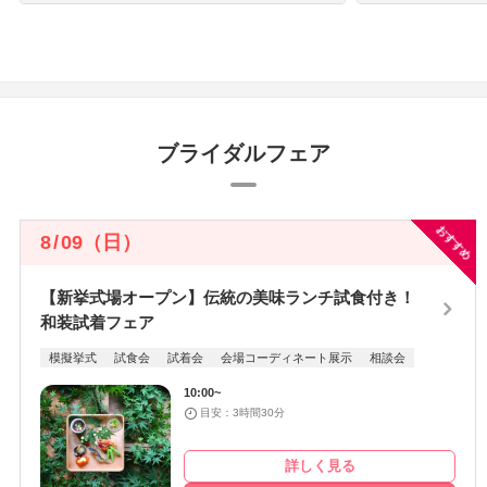
ブライダルフェア
おすすめ
8
/
09
（日）
【新挙式場オープン】伝統の美味ランチ試食付き！
和装試着フェア
模擬挙式
試食会
試着会
会場コーディネート展示
相談会
10:00~
目安：3時間30分
詳しく見る