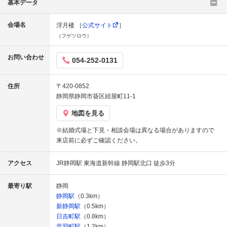
基本データ
会場名
浮月楼 ［
公式サイト
］
（フゲツロウ）
お問い合わせ
054-252-0131
住所
〒420-0852
静岡県静岡市葵区紺屋町11-1
地図を見る
※結婚式場と下見・相談会場は異なる場合がありますので
来店前に必ずご確認ください。
アクセス
JR静岡駅 東海道新幹線 静岡駅北口 徒歩3分
最寄り駅
静岡
静岡駅
（0.3km）
新静岡駅
（0.5km）
日吉町駅
（0.8km）
音羽町駅
（1.2km）