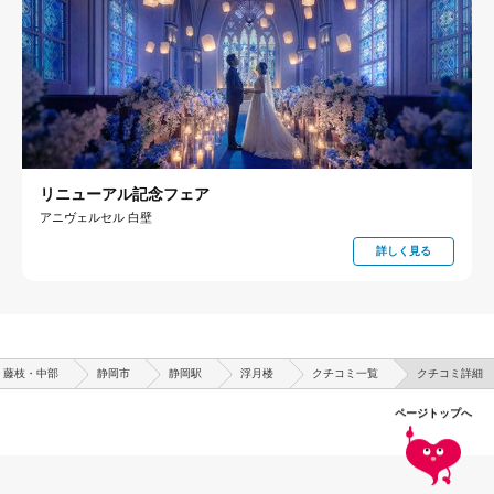
リニューアル記念フェア
アニヴェルセル 白壁
詳しく見る
・藤枝・中部
静岡市
静岡駅
浮月楼
クチコミ一覧
クチコミ詳細
ページトップへ