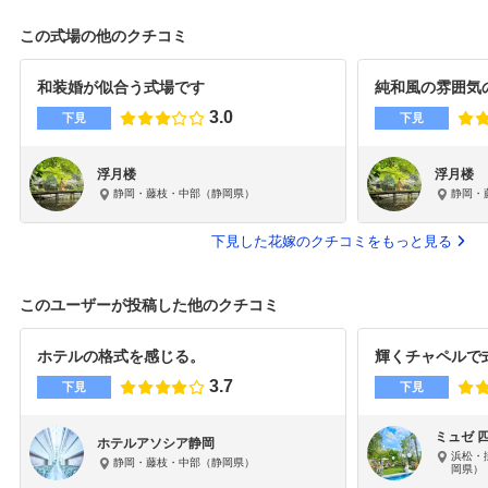
この式場の他のクチコミ
和装婚が似合う式場です
純和風の雰囲気
3.0
下見
下見
浮月楼
浮月楼
静岡・藤枝・中部（静岡県）
静岡・
下見した花嫁のクチコミをもっと見る
このユーザーが投稿した他のクチコミ
ホテルの格式を感じる。
輝くチャペルで
3.7
下見
下見
ミュゼ 
ホテルアソシア静岡
浜松・
静岡・藤枝・中部（静岡県）
岡県）