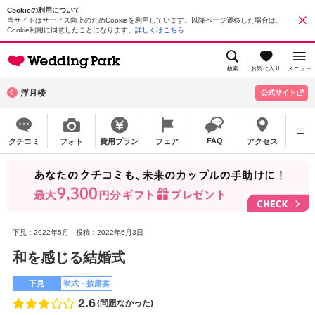
Cookieの利用について
当サイトはサービス向上のためCookieを利用しています。以降ページ遷移した場合は、
Cookie利用に同意したことになります。
詳しくはこちら
検索
お気に入り
メニュー
浮月楼
公式サイト
FAQ
クチコミ
フォト
費用プラン
フェア
アクセス
下見：2022年5月
投稿：2022年6月3日
和を感じる結婚式
下見
挙式・披露宴
2.6
(問題なかった)