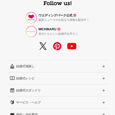
ウエディングパーク公式
最新ニュースやお役立ち情報を配信中！
MICHINARU
自分たちらしい結婚式を作ろう
結婚式場探し
結婚式レシピ
エリアから探す
結婚式のダンドリ
こだわりから探す
結婚式準備レポート『ハナレポ』
サービス・ヘルプ
雰囲気から探す
結婚式当日の動画『ムビレポ』
結婚準備ガイド
規約・会社案内
見積りから探す
Wedding Park Magazine
サイトコンセプト