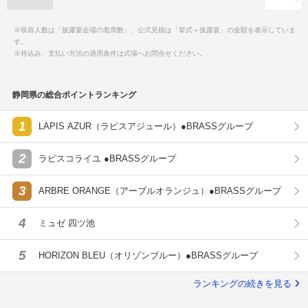
※収容人数は「披露宴会場の着席数」、公式見積は「挙式＋披露宴」の金額を表示していま
す。
※持込み、支払い方法の適用条件は式場へお問合せください。
静岡県の総合ポイントランキング
1
LAPIS AZUR（ラピスアジュール）●BRASSグループ
2
ラピスコライユ ●BRASSグループ
3
ARBRE ORANGE（アーブルオランジュ）●BRASSグループ
4
ミュゼ 四ツ池
5
HORIZON BLEU（オリゾンブルー）●BRASSグループ
ランキングの続きを見る