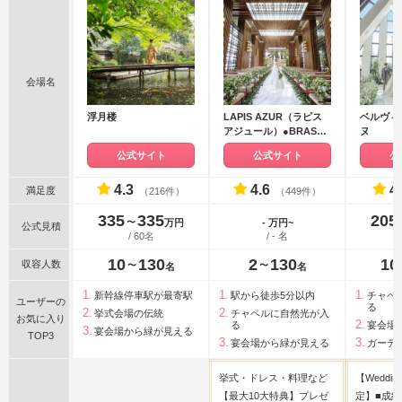
会場名
浮月楼
LAPIS AZUR（ラピス
ベルヴィ
アジュール）●BRASS
ヌ
グループ
公式サイト
公式サイト
公
4.3
4.6
4
満足度
（216件）
（449件）
335
335
205
〜
万円
- 万円~
公式見積
/ 60名
/ - 名
10
130
2
130
10
収容人数
〜
〜
名
名
新幹線停車駅が最寄駅
駅から徒歩5分以内
チャペ
ユーザーの
る
挙式会場の伝統
チャペルに自然光が入
お気に入り
る
宴会場
宴会場から緑が見える
TOP3
宴会場から緑が見える
ガーデ
挙式・ドレス・料理など
【Weddin
【最大10大特典】プレゼ
定】■成約