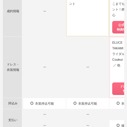
ント
こまでも
ント！静
成約情報
ー
心
公式
特典情
ELUCE
TAKAMI 
ライダル)
Couleu
ドレス・
他
ー
ー
衣装情報
ドレ
情
持込み
衣装持込可能
衣装持込可能
衣装
ー
ー
支払い
ー
ー
後払