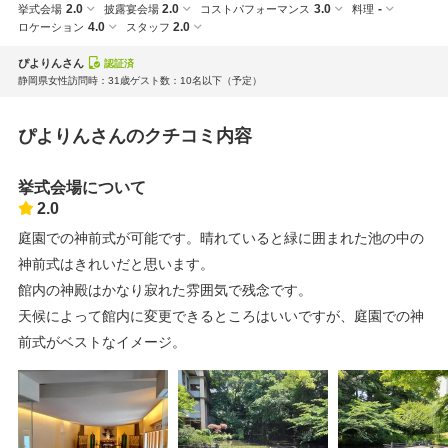
2.0
2.0
3.0
-
挙式会場
披露宴会場
コストパフォーマンス
料理
4.0
2.0
ロケーション
スタッフ
ぴよりんさん
認証済
静岡県
女性
訪問時：31歳
ゲスト数：10名以下
（予定）
ぴよりんさんのクチコミ内容
挙式会場について
2.0
庭園での神前式が可能です。晴れていると緑に囲まれた池の中の
神前式はきれいだと思います。
館内の神殿はかなり寂れた雰囲気で残念です。
天候によって館内に変更できるところはいいですが、庭園での神
前式がベストなイメージ。