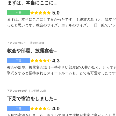
たが、一碧湖周辺を散歩でき、前日には散歩をしたり、美術館を見
まずは、本当にここに...
い友人のみ等、少人数向けです。
5.0
点数
本番
まずは、本当にここにして良かったです！！親族のみ（と、親友だ
ったと思います。教会のサイズ、ホテルのサイズ、一日一組でアッ
た。スイートルームも居心地良く、そこでゆっくり支度できるのも
部屋のサシェなどが女性に喜ばれ、プールもあるので、お子様連れ
うです。お料理もおいしかったです。（下見で試食もできます）翌
下見 2007年2月
訪問時 29歳
のが、本当に楽しみです。国内リゾートで探している方に、アット
教会や部屋、披露宴会...
ように穏やかに挙げたい方に、お薦めしたいです！！イメージは、
げました♪です。
4.3
点数
下見
教会や部屋、披露宴会場（一番小さい部屋)の天井が低く、とって
挙式をすると招待されるスイートルームも、とても可愛かったです
包まれていました。パンフレットを見ていたので（６月頃の写真だ
寂しい感じがしましたが、去年の1年を通した教会周りの写真（1
で、安心しました。リゾートで探していたので、ゲストの宿泊は必
下見 2006年10月
訪問時 30歳
で、スケジュールも融通が利くし、ゆっくりしてもらえそうなので
下見で宿泊をしました...
で、と考えている方にはとてもおススメだと思います。<アドバイ
した。特に10年くらい建っている所は、実際に見に行った方が本
4.0
点数
下見
下見で宿泊をしました。ホテルの周りの環境が非常に良かったと思