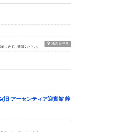
地図を見る
店前に必ずご確認ください。
ING(旧 アーセンティア迎賓館 静