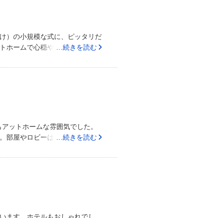
たりできました。家族のみや親し
け）の小規模な式に、ピッタリだ
トホームで心穏やかにできまし
…続きを読む
良かったです。アロマショップや
の家族にも、楽しんでもらえたよ
年にスイートルームに招待される
ホームで探している方に、貸切の
♪森の小さな教会で、結婚式を挙
もアットホームな雰囲気でした。
。部屋やロビーはアロマの香りで
…続きを読む
そうです)、冬に訪れた私は少し
週間毎くらい）を見せてもらえたの
須でした。ここなら1日1組なの
決めました。少し少なめの人数
ス>写真は3割り増し！を実感しま
当にいいです。
います。ホテルもおしゃれでし