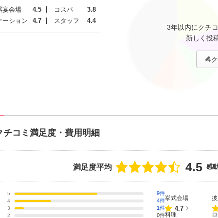
露宴会場
4.5
コスパ
3.8
ケーション
4.7
スタッフ
4.4
3年以内にクチ
新しく投
ク
クチコミ満足度・費用明細
4.5
点数
満足度平均
感
9件
5
挙式会場
披
4件
4
点数
4.7
1件
3
料理
ロ
0件
2