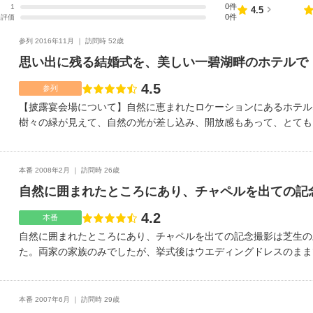
0件
1
点数
4.5
0件
未評価
参列 2016年11月
訪問時 52歳
思い出に残る結婚式を、美しい一碧湖畔のホテルで
4.5
点数
参列
【披露宴会場について】自然に恵まれたロケーションにあるホテル
樹々の緑が見えて、自然の光が差し込み、開放感もあって、とても
華美な感じではなく、ナチュラルな雰囲気なので、比較的少人数の
いと思います。ホテルなので、新郎新婦はもちろん、ご親族やご友
れた遠方のゲストの方も、とても快適に過ごすことができたと好評
本番 2008年2月
訪問時 26歳
ルの卓上花が、とてもセンスがよいきれいなお花で、披露宴会場の
自然に囲まれたところにあり、チャペルを出ての記
幸せにしてくれるような空間を作り出していたように思いました。
が、伊豆の新鮮な食材を使った魚介類や、サラダなど、食べやすい
4.2
点数
本番
きました。デザートも美味しかったです。またお食事でレストラン
自然に囲まれたところにあり、チャペルを出ての記念撮影は芝生の
【ロケーション（立地、交通アクセス）について】JR伊東線の伊
た。両家の家族のみでしたが、挙式後はウエディングドレスのまま
（約30分）伊豆急線川奈駅から、タクシーで約10分【この式場の
理はとっても美味しかったです。幼稚園児の甥用にも幼児向けのコ
ステの施術を受けましたが、とても気持ちよく、疲れも取れたよう
喜んでもらえたようです。引き出物はホテル近くにある系列の美術
ん、参列者の方もご利用されることをお勧めします。
が、お洒落な輸入品も色々あり、選ぶのも楽しかったです。前日ｏ
本番 2007年6月
訪問時 29歳