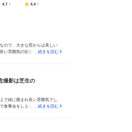
点数
点数
4.7
4.4
なので、大きな窓からは美しい
良い雰囲気の披露宴会場でした。
…続きを読む
アットホームな披露宴に、相応し
人の方も宿泊できるので、利用さ
だったようです。ゲストのテーブ
全体の雰囲気を上品で、みんなを
念撮影は芝生の
【料理について】フレンチでした
味付けで、とても美味しくいただ
の利用をしたいと思いました。
上で緑に囲まれ良い雰囲気でし
東駅からは、バス、またはタクシー
で食事会をしました。フランス料
…続きを読む
おすすめポイント】フェイシャルエ
ースを用意してもらいましたが、
な気がします。新婦の方はもちろ
館のお土産物屋さんで選びました
ｒ後泊を選択でき、前日泊しまし