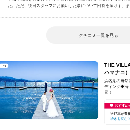
た。ただ、後日スタッフにお願いした事について回答を頂けず、ま
たので、残念です。
クチコミ一覧を見る
THE VI
PR
ハマナコ
浜名湖の自然
ディング◆海
景！
おすすめ
送迎車が豊
続きを読む