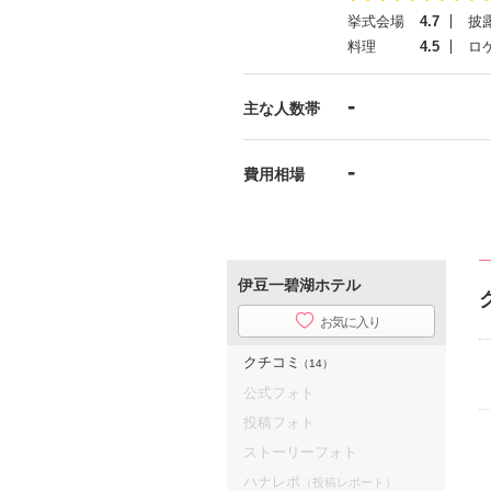
挙式会場
4.7
披
料理
4.5
ロ
-
主な人数帯
-
費用相場
伊豆一碧湖ホテル
お気に入り
クチコミ
（14）
公式フォト
投稿フォト
ストーリーフォト
ハナレポ
（投稿レポート）