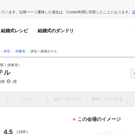
用しています。以降ページ遷移した場合は、Cookie利用に同意したことになります。
結婚式レシピ
結婚式のダンドリ
海・伊豆
伊東市
伊豆一碧湖ホテル
県
｜
伊東市
）
テル
4件
-件
フォト
施設・サービス
費用・プラン料金
この会場のイメージ
4.5
点数
（14件）