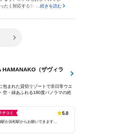
ったく対応する気がないようでし
…続きを読む
LLA HAMANAKO（ザヴィラ
）
に包まれた貸切リゾートで非日常ウエ
・空・緑あふれる180度パノラマの絶
5.0
クチコミ
橋駅か浜松駅からお願いできます…