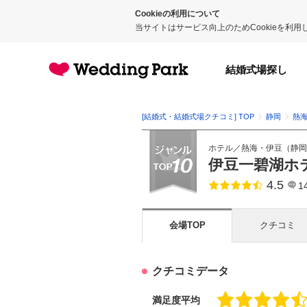
Cookieの利用について
当サイトはサービス向上のためCookieを利
結婚式場探し
[結婚式・結婚式場クチコミ] TOP
静岡
熱
ホテル
／
熱海・伊豆
（
静岡
伊豆一碧湖ホ
4.5
点数
1
会場TOP
クチコミ
クチコミデータ
満足度平均