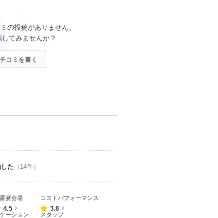
コミの投稿がありません。
稿してみませんか？
チコミを書く
動した
（14件）
露宴会場
コストパフォーマンス
点数
点数
4.5
3.8
ケーション
スタッフ