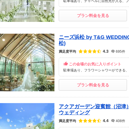
駐車場あり
チャペルに自然光が入る
フ
プラン料金を見る
ニーズ浜松 by T&G WEDD
松)
点数
4.3
満足度平均
695件
この会場のお気に入りポイント
駐車場あり
フラワーシャワーができる
プラン料金を見る
アクアガーデン迎賓館（沼津
ウェディング
点数
4.4
満足度平均
408件