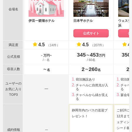
会場名
伊豆一碧湖ホテル
日本平ホテル
ウェステ
浜
公式サイト
公
4.5
4.5
4
満足度
（14件）
（207件）
345
453
350
〜
- 万円~
万円
公式見積
/ - 名
/ 60名
2
260
2
収容人数
〜
〜
名
名
宿泊施設あり
宿泊施
ユーザーの
チャペルに自然光が入
チャペ
ー
お気に入り
る
る
TOP3
チャペルから緑が見え
宴会場
る
静岡市内のバスの送迎プ
ご好評に
レゼント！
12月まで
ェディン
シード各
成約情報
ー