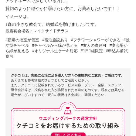
アットホームで探している方に、
貸切のように穏やかに挙げたい方に、お薦めしたいです！！
イメージは、
♪森の小さな教会で、結婚式を挙げました♪です。
披露宴会場名：レイクサイドテラス
新婦の控室が個室
宿泊施設あり
フラワーシャワーができる
独
立型チャペル
チャペルから緑が見える
友人の参列可
宴会場か
ら緑が見える
オリジナル生ケーキ対応
1日1組限定
申込み前試
食可
クチコミは、実際に会場に足を運んだ方々の主観的なご意見・ご感想です。
あくまでも参考情報のひとつとしてご活用ください。
また、クチコミに記載されているサービス内容・プラン・金額・スタッフ・
運営会社等は、投稿された方が訪問された当時のものです。現在とは異なる
場合がございますので、現在の状況は各会場にご確認ください。