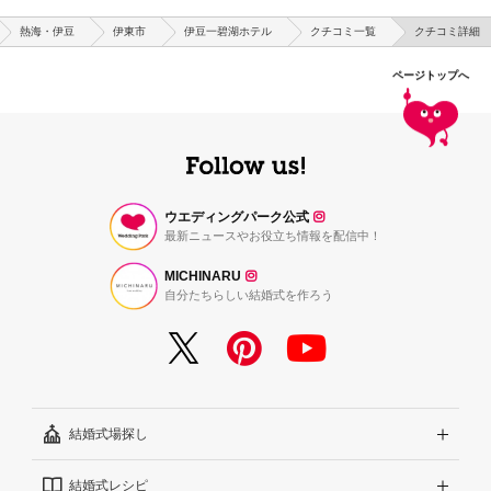
熱海・伊豆
伊東市
伊豆一碧湖ホテル
クチコミ一覧
クチコミ詳細
ページトップへ
ウエディングパーク公式
最新ニュースやお役立ち情報を配信中！
MICHINARU
自分たちらしい結婚式を作ろう
結婚式場探し
結婚式レシピ
エリアから探す