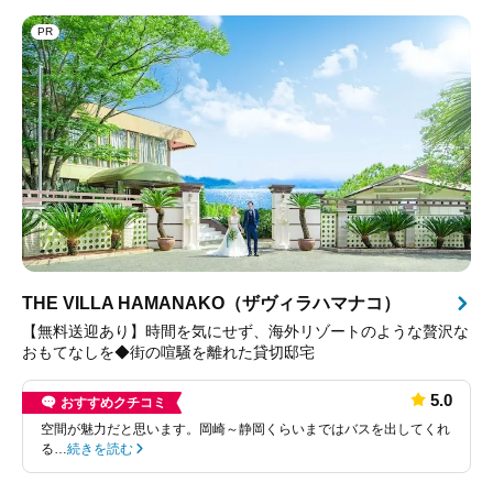
PR
THE VILLA HAMANAKO（ザヴィラハマナコ）
【無料送迎あり】時間を気にせず、海外リゾートのような贅沢な
おもてなしを◆街の喧騒を離れた貸切邸宅
5.0
おすすめクチコミ
空間が魅力だと思います。岡崎～静岡くらいまではバスを出してくれ
る…
続きを読む