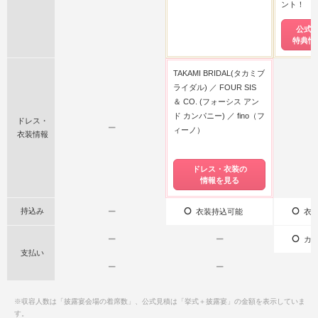
ント！
公式
特典情
TAKAMI BRIDAL(タカミブ
ライダル)
FOUR SIS
＆ CO. (フォーシス アン
ド カンパニー)
fino（フ
ドレス・
ー
ィーノ）
衣装情報
ドレス・衣装の
情報を見る
持込み
ー
衣装持込可能
衣装
ー
ー
カー
支払い
ー
ー
※収容人数は「披露宴会場の着席数」、公式見積は「挙式＋披露宴」の金額を表示していま
す。