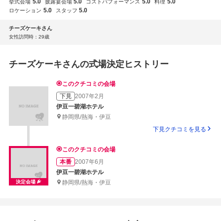
5.0
5.0
5.0
5.0
挙式会場
披露宴会場
コストパフォーマンス
料理
5.0
5.0
ロケーション
スタッフ
チーズケーキさん
女性
訪問時：29歳
チーズケーキさんの式場決定ヒストリー
このクチコミの会場
下見
2007年2月
伊豆一碧湖ホテル
静岡県/熱海・伊豆
下見クチコミを見る
このクチコミの会場
本番
2007年6月
伊豆一碧湖ホテル
決定会場
静岡県/熱海・伊豆