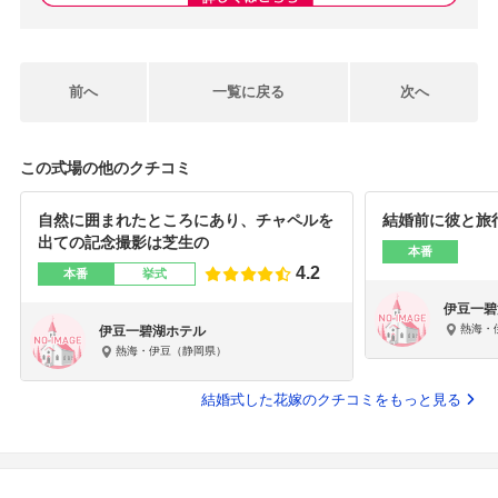
前へ
一覧に戻る
次へ
この式場の他のクチコミ
自然に囲まれたところにあり、チャペルを
結婚前に彼と旅行
出ての記念撮影は芝生の
本番
4.2
本番
挙式
伊豆一碧
熱海・
伊豆一碧湖ホテル
熱海・伊豆（静岡県）
結婚式した花嫁のクチコミをもっと見る