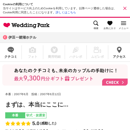
Cookieの利用について
当サイトはサービス向上のためCookieを利用しています。以降ページ遷移した場合は、
Cookie利用に同意したことになります。
詳しくはこちら
検索
お気に入り
メニュー
伊豆一碧湖ホテル
クチコミ
フォト
費用明細
ハナレポ
ムビレポ
アクセス
本番：2007年6月
投稿：2007年6月12日
まずは、本当にここに...
本番
挙式・披露宴
5.0
(感動した)