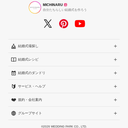
MICHINARU
自分たちらしい結婚式を作ろう
結婚式場探し
結婚式レシピ
エリアから探す
結婚式のダンドリ
こだわりから探す
結婚式準備レポート『ハナレポ』
サービス・ヘルプ
雰囲気から探す
結婚式当日の動画『ムビレポ』
結婚準備ガイド
規約・会社案内
見積りから探す
Wedding Park Magazine
サイトコンセプト
グループサイト
ランキングから探す
結婚お悩みQ&A
はじめての方へ
利用規約
アワード受賞会場から探す
運営方針（クチコミへの取り組み）
プライバシーポリシー
Wedding Park 海外
©2026 WEDDING PARK CO., LTD.