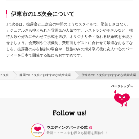
伊東市の1.5次会について
1.5次会は、披露宴と二次会の中間のようなスタイルで、堅苦しさはなく、
カジュアルさも抑えられた雰囲気が人気です。レストランやホテルなど、招
待人数や好みに合わせて形式を選び、オリジナリティ溢れる結婚式を実現さ
せましょう。会費制やご祝儀制、費用面もゲストに合わせて最適なおもてな
しを。披露宴のみを検討の場合や、親族のみの海外挙式後に友人中心のパー
ティーを日本で開催する際にもおすすめです。
.5次会
静岡の1.5次会におすすめな結婚式場
伊東市の1.5次会におすすめな結婚式場
ページトップへ
ウエディングパーク公式
最新ニュースやお役立ち情報を配信中！