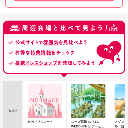
会場名
ヒカリフルコート
ニーズ高崎 by T&G
メゾン・
WEDDING(旧 アーセン
ル（旧 