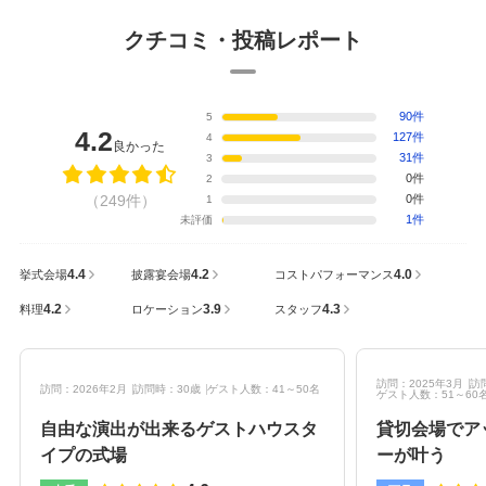
クチコミ・投稿レポート
90件
5
4.2
127件
4
良かった
31件
3
0件
2
（249件）
0件
1
1件
未評価
4.4
4.2
4.0
挙式会場
披露宴会場
コストパフォーマンス
4.2
3.9
4.3
料理
ロケーション
スタッフ
訪問：2025年3月
訪
訪問：2026年2月
訪問時：30歳
ゲスト人数：41～50名
ゲスト人数：51～60
自由な演出が出来るゲストハウスタ
貸切会場でア
イプの式場
ーが叶う