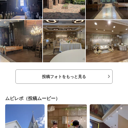
答えてくださり、打ち合わせで迷う場面も提案
をしてくれた。シンプルでかわいいイメージの
式場で、ガーデン挙式もできます。ガーデン披
露宴もできる。ゲストハウスで基本何をしても
自由なのがポイント。二人の趣味を取り入れた
オープニングムービーや手作りアイテムもその
ような要素を入れたらコンセプトが統一されて
やりやすかった。親の負担を減らしたくて実家
から近いところ、そして予算が安いところにし
た。カジュアルで明るい雰囲気の式場を探し
た。見学をした際に、チャペルが2つから選べる
ところと、ご飯が美味しかったところ、演出は
基本何をしても自由と言われたのが決め手とな
った。お値段のところと、会場の雰囲気を大事
投稿フォトをもっと見る
にした。
ムビレポ（投稿ムービー）