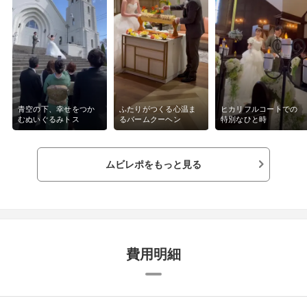
青空の下、幸せをつか
ふたりがつくる心温ま
ヒカリフルコートでの
むぬいぐるみトス
るバームクーヘン
特別なひと時
ムビレポをもっと見る
費用明細