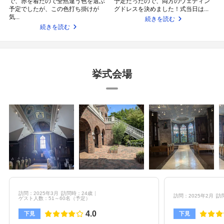
で、赤を着たので全然違う色を選ぶ
予定だったので、両方のウェディン
予定でしたが、この色打ち掛けが
グドレスを決めました！式当日は...
気...
続きを読む
続きを読む
挙式会場
訪問：2025年3月
訪問時：24歳
訪問：2025年2月
訪
ゲスト人数：51～60名
（予定）
4.0
下見
下見