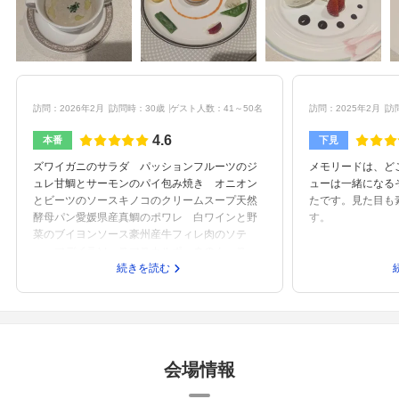
訪問：2026年2月
訪問時：30歳
ゲスト人数：41～50名
訪問：2025年2月
訪
4.6
本番
下見
ズワイガニのサラダ パッションフルーツのジ
メモリードは、ど
ュレ甘鯛とサーモンのパイ包み焼き オニオン
ューは一緒になる
とビーツのソースキノコのクリームスープ天然
たです。見た目も
酵母パン愛媛県産真鯛のポワレ 白ワインと野
す。
菜のブイヨンソース豪州産牛フィレ肉のソテ
ー マデイラソースマスカルポーネのムース
レモンとはちみつのコンフィチュールを忍ばせ
続きを読む
て
会場情報