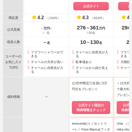
ティア迎賓館 高崎)
リアージ
公式サイト
公
4.2
4.3
4.
満足度
（249件）
（654件）
276
361
294
〜
- 万円~
万円
公式見積
/ - 名
/ 60名
10
130
2
収容人数
〜
〜
名
名
フラワーシャワーがで
チャペルに自然光が入
フラワ
きる
る
きる
ユーザーの
お気に入り
チャペルの天井が高い
駐車場あり
大階段
TOP3
チャペルに自然光が入
チャペルから緑が見え
チャペ
る
る
公式HP限定◎全員に5万
＜12大特
円分をプレゼント
で最大82
プレゼン
成約情報
ー
公式サイト限定の
公式
特典情報をチェック
特典情
innocently(イノセントリ
Unis.（
ー)
Fiore Bianca(フィオ
mika nin