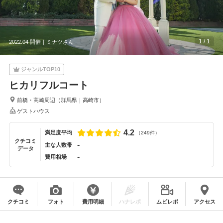
1
/
1
2022.04 開催｜
ミナツさん
ジャンルTOP10
ヒカリフルコート
前橋・高崎周辺
（
群馬県
｜
高崎市
）
ゲストハウス
4.2
満足度平均
（249件）
クチコミ
-
主な人数帯
データ
-
費用相場
クチコミ
フォト
費用明細
ハナレポ
ムビレポ
アクセス