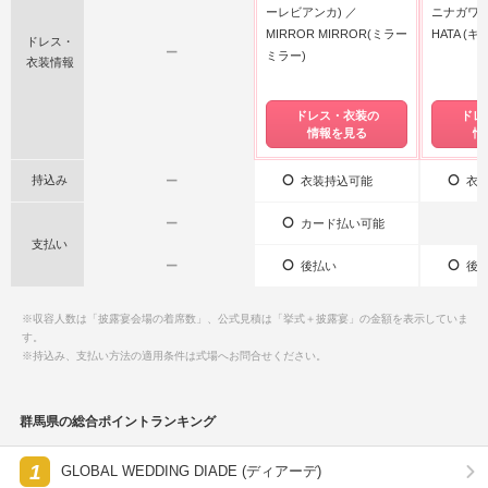
ーレビアンカ)
ニナガワ)
MIRROR MIRROR(ミラー
HATA (
ドレス・
ー
ミラー)
衣装情報
ドレス・衣装の
ドレ
情報を見る
情
持込み
ー
衣装持込可能
衣装
ー
カード払い可能
支払い
ー
後払い
後払
※収容人数は「披露宴会場の着席数」、公式見積は「挙式＋披露宴」の金額を表示していま
す。
※持込み、支払い方法の適用条件は式場へお問合せください。
群馬県の総合ポイントランキング
1
GLOBAL WEDDING DIADE (ディアーデ)