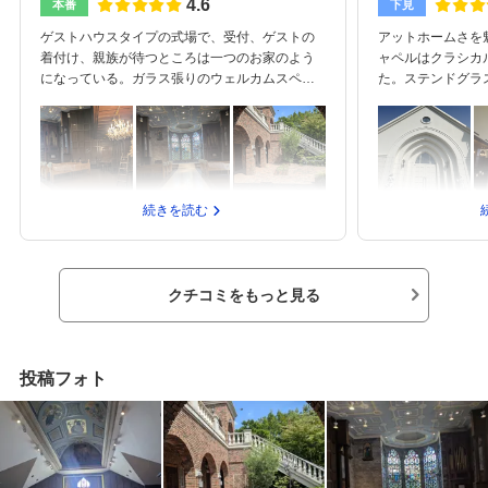
4.6
本番
下見
ゲストハウスタイプの式場で、受付、ゲストの
アットホームさを
着付け、親族が待つところは一つのお家のよう
ャペルはクラシカ
になっている。ガラス張りのウェルカムスペー
た。ステンドグラ
スの建物(木が天井から突き抜けてある)ガーデン
気で、儀式的な部
があり、大階段を上がるとチャペルに入れるチ
案内をいただきま
ャペルは壁が、濃い茶色の木のイメージ ステ
明るく、ナチュラ
ンドガラスからは自然光が入るチャペルから降
天井高もそこまで
りた半地下に披露宴会場がある。100人まで入れ
トかと思います。
るそうだが50〜60人が丁度良さそうな広さ。衣
ませんがほど近い
続きを読む
装新婦の白ドレスと新郎のタキシードペーパー
ないと思います。
アイテムカメラマン無しにした前撮りを無しに
問となってしまい
したブーケを持ち込みにしたズワイガニのサラ
案内いただきまし
ダ パッションフルーツのジュレ甘鯛とサーモ
やかで、大変気持
クチコミをもっと見る
ンのパイ包み焼き オニオンとビーツのソース
がとうございまし
キノコのクリームスープ天然酵母パン愛媛県産
が全て貸切で使用
真鯛のポワレ 白ワインと野菜のブイヨンソー
上、アットホーム
ス豪州産牛フィレ肉のソテー マデイラソース
います。招待する
投稿フォト
マスカルポーネのムース レモンとはちみつの
とてもおすすめで
コンフィチュールを忍ばせて高崎駅から車で10
分くらい大通りから入ったところにあり、式場
の周りは、木に囲まれており見えにくいが、夜
はチャペルが照らされて綺麗。質問には丁寧に