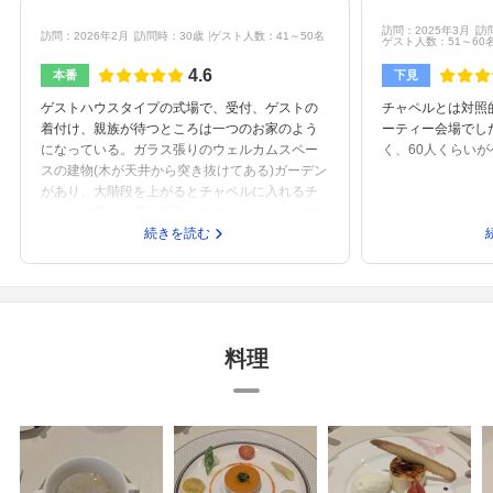
訪問：2025年3月
訪
訪問：2026年2月
訪問時：30歳
ゲスト人数：41～50名
ゲスト人数：51～60
4.6
本番
下見
ゲストハウスタイプの式場で、受付、ゲストの
チャペルとは対照
着付け、親族が待つところは一つのお家のよう
ーティー会場でし
になっている。ガラス張りのウェルカムスペー
く、60人くらい
スの建物(木が天井から突き抜けてある)ガーデン
があり、大階段を上がるとチャペルに入れるチ
ャペルは壁が、濃い茶色の木のイメージ ステ
ンドガラスからは自然光が入るチャペルから降
続きを読む
りた半地下に披露宴会場がある。100人まで入れ
るそうだが50〜60人が丁度良さそうな広さ。
料理