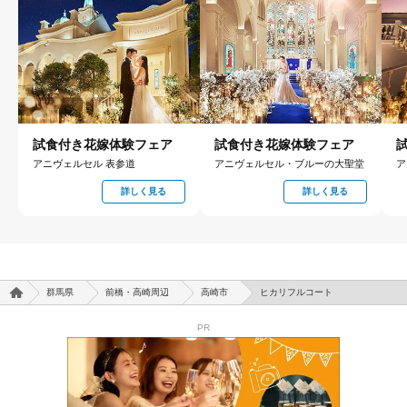
試食付き花嫁体験フェア
試食付き花嫁体験フェア
アニヴェルセル 表参道
アニヴェルセル・ブルーの大聖堂
ア
詳しく見る
詳しく見る
群馬県
前橋・高崎周辺
高崎市
ヒカリフルコート
PR