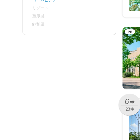
リゾート
重厚感
純和風
PR
6
23件