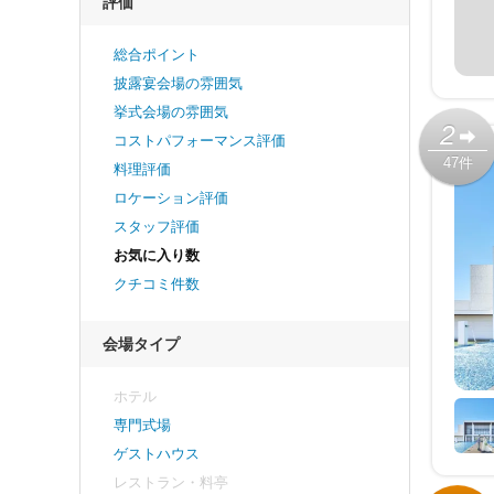
評価
総合ポイント
披露宴会場の雰囲気
挙式会場の雰囲気
2
コストパフォーマンス評価
47件
料理評価
ロケーション評価
スタッフ評価
お気に入り数
クチコミ件数
会場タイプ
ホテル
専門式場
ゲストハウス
レストラン・料亭