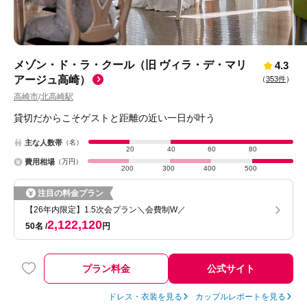
メゾン・ド・ラ・クール（旧 ヴィラ・デ・マリ
4.3
アージュ高崎）
（
353件
）
高崎市
北高崎駅
/
貸切だからこそゲストと距離の近い一日が叶う
主な人数帯
（名）
20
40
60
80
費用相場
（万円）
200
300
400
500
注目の料金プラン
【26年内限定】1.5次会プラン＼会費制W／
2,122,120
50名
円
プラン料金
公式サイト
ドレス・衣装を見る
カップルレポートを見る