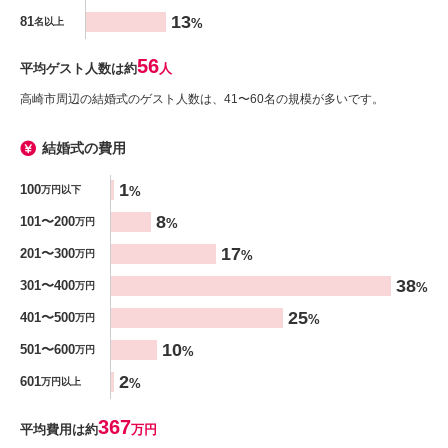
13
81
%
名以上
56
平均ゲスト人数は約
人
高崎市周辺の結婚式のゲスト人数は、41〜60名の規模が多いです。
結婚式の費用
金額
1
100
%
万円以下
%
8
101〜200
%
万円
17
201〜300
%
万円
38
301〜400
%
万円
25
401〜500
%
万円
10
501〜600
%
万円
2
601
%
万円以上
367
平均費用は約
万円