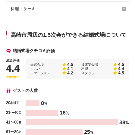
料理・ケーキ
高崎市周辺の1.5次会ができる結婚式場について
結婚式場クチコミ評価
総合評価
4.5
4.5
挙式会場
披露宴会場
4.4
4.1
4.4
コスパ
料理
4.2
4.5
ロケーション
スタッフ
ゲストの人数
人数
8
20
%
名以下
%
16
21〜40
%
名
38
41〜60
%
名
25
61〜80
%
名