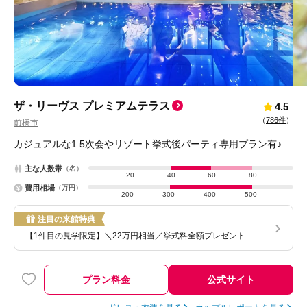
ザ・リーヴス プレミアムテラス
4.5
（
786件
）
前橋市
カジュアルな1.5次会やリゾート挙式後パーティ専用プラン有♪
主な人数帯
（名）
20
40
60
80
費用相場
（万円）
200
300
400
500
注目の来館特典
【1件目の見学限定】＼22万円相当／挙式料全額プレゼント
プラン料金
公式サイト