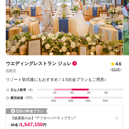
ウエディングレストラン ジュレ
4.6
（
812件
）
高崎市
リゾート挙式後にもおすすめ！1.5次会プランもご用意♪
主な人数帯
（名）
20
40
60
80
費用相場
（万円）
200
300
400
500
注目の料金プラン
【披露宴のみ】*アフターパーティプラン*
1,547,150
40名
円