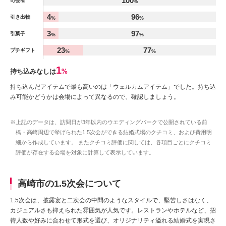
100
司会者
%
4
96
引き出物
%
%
3
97
引菓子
%
%
23
77
プチギフト
%
%
1
持ち込みなしは
%
持ち込んだアイテムで最も高いのは「ウェルカムアイテム」でした。持ち込
み可能かどうかは会場によって異なるので、確認しましょう。
※上記のデータは、訪問日が3年以内のウエディングパークで公開されている前
橋・高崎周辺で挙げられた1.5次会ができる結婚式場のクチコミ、および費用明
細から作成しています。 またクチコミ評価に関しては、各項目ごとにクチコミ
評価が存在する会場を対象に計算して表示しています。
高崎市の1.5次会について
1.5次会は、披露宴と二次会の中間のようなスタイルで、堅苦しさはなく、
カジュアルさも抑えられた雰囲気が人気です。レストランやホテルなど、招
待人数や好みに合わせて形式を選び、オリジナリティ溢れる結婚式を実現さ