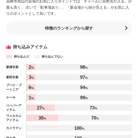
高崎市周辺の会場のお気に入りポイントでは「チャペルに自然光が入る」が
最も高く、 次いで「駐車場あり」、「宴会場から緑が見える」がお気に入
りのポイントとして高いです。
特徴のランキングから探す
持ち込みアイテム
持ち込んだ
持ち込んでない
アイテム
2
98
新婦衣装
%
%
%
3
97
新郎衣装
%
%
ブーケ・ブ
6
94
%
%
ートニア
1
99
ケーキ
%
%
ペーパーア
27
73
%
%
イテム
ウェルカム
30
70
%
%
アイテム
100
カメラマン
%