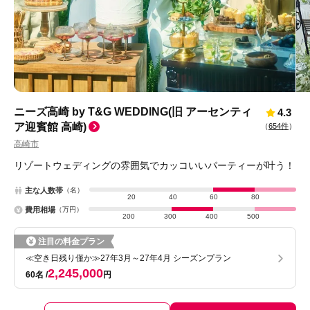
ニーズ高崎 by T&G WEDDING(旧 アーセンティ
4.3
ア迎賓館 高崎)
（
654件
）
高崎市
リゾートウェディングの雰囲気でカッコいいパーティーが叶う！
主な人数帯
（名）
20
40
60
80
費用相場
（万円）
200
300
400
500
注目の料金プラン
≪空き日残り僅か≫27年3月～27年4月 シーズンプラン
2,245,000
60名
円