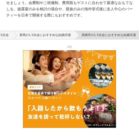
せましょう。会費制やご祝儀制、費用面もゲストに合わせて最適なおもてな
しを。披露宴のみを検討の場合や、親族のみの海外挙式後に友人中心のパー
ティーを日本で開催する際にもおすすめです。
.5次会
群馬の1.5次会におすすめな結婚式場
高崎市の1.5次会におすすめな結婚式場
PR