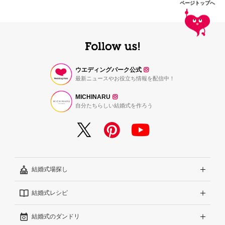
ページトップへ
ウエディングパーク公式
最新ニュースやお役立ち情報を配信中！
MICHINARU
自分たちらしい結婚式を作ろう
結婚式場探し
結婚式レシピ
エリアから探す
結婚式のダンドリ
こだわりから探す
結婚式準備レポート『ハナレポ』