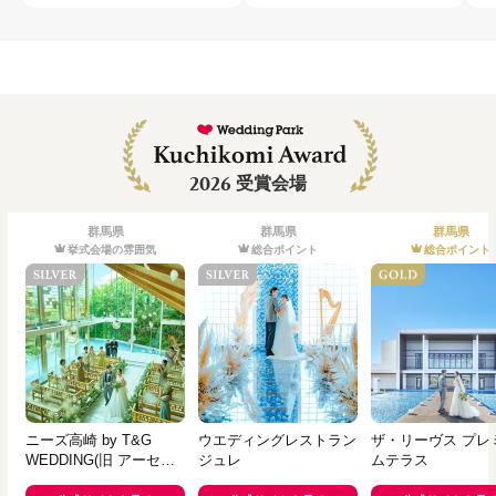
2026
受賞会場
群馬県
群馬県
群馬県
挙式会場の雰囲気
総合ポイント
総合ポイント
ニーズ高崎 by T&G
ウエディングレストラン
ザ・リーヴス プレ
WEDDING(旧 アーセン
ジュレ
ムテラス
ティア迎賓館 高崎)