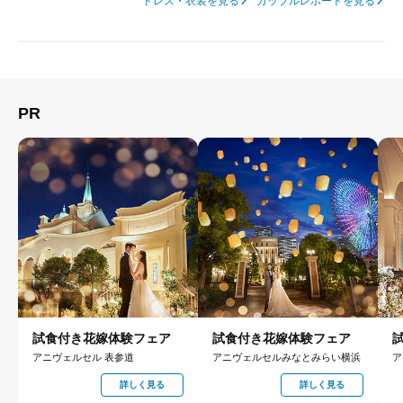
ドレス・衣装を見る
カップルレポートを見る
PR
試食付き花嫁体験フェア
試食付き花嫁体験フェア
アニヴェルセル 表参道
アニヴェルセルみなとみらい横浜
ア
詳しく見る
詳しく見る