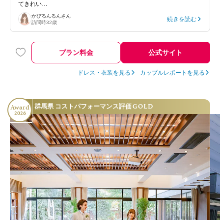
てきれい…
かびるんるん
さん
続きを読む
訪問時
32歳
プラン料金
公式サイト
ドレス・衣装を見る
カップルレポートを見る
GOLD
群馬県 コストパフォーマンス評価
Award
2026