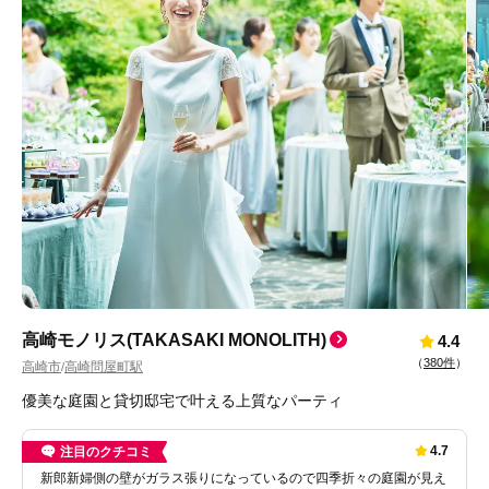
高崎モノリス(TAKASAKI MONOLITH)
4.4
（
380件
）
高崎市
高崎問屋町駅
/
優美な庭園と貸切邸宅で叶える上質なパーティ
4.7
注目のクチコミ
新郎新婦側の壁がガラス張りになっているので四季折々の庭園が見え