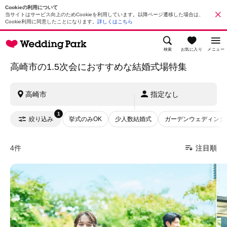
Cookieの利用について
当サイトはサービス向上のためCookieを利用しています。以降ページ遷移した場合は、
Cookie利用に同意したことになります。
詳しくはこちら
検索
お気に入り
メニュー
高崎市の1.5次会におすすめな結婚式場特集
高崎市
指定なし
1
絞り込み
挙式のみOK
少人数結婚式
ガーデンウェディング
4件
注目順