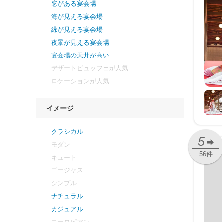
窓がある宴会場
海が見える宴会場
緑が見える宴会場
夜景が見える宴会場
宴会場の天井が高い
デザートビュッフェが人気
ロケーションが人気
イメージ
クラシカル
5
モダン
56件
キュート
ゴージャス
シンプル
ナチュラル
カジュアル
ヨーロピアン