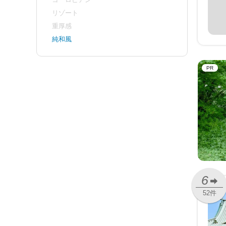
リゾート
重厚感
純和風
PR
6
52件