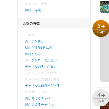
チャペル・教会
神社・寺院
会場の特徴
3
104件
一軒家
ガーデンあり
駅から徒歩5分以内
伝統がある
バージンロードが長い
チャペルの天井が高い
ステンドグラスが特徴
チャペルに大階段がある
チャペルに自然光が入る
独立型チャペル
4
海が見えるチャペル
89件
緑が見えるチャペル