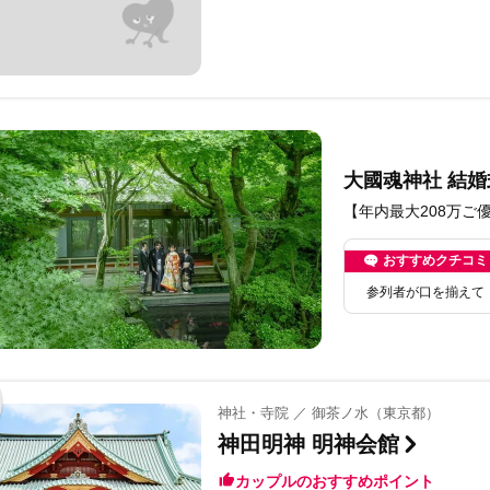
大國魂神社 結婚
【年内最大208万ご
おすすめクチコミ
参列者が口を揃えて
神社・寺院 ／ 御茶ノ水（東京都）
神田明神 明神会館
カップルのおすすめポイント