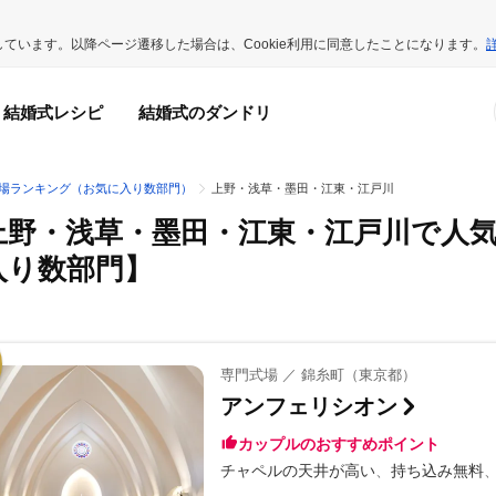
用しています。以降ページ遷移した場合は、Cookie利用に同意したことになります。
結婚式レシピ
結婚式のダンドリ
場ランキング（お気に入り数部門）
上野・浅草・墨田・江東・江戸川
上野・浅草・墨田・江東・江戸川で人
入り数部門】
専門式場 ／ 錦糸町（東京都）
アンフェリシオン
カップルのおすすめポイント
チャペルの天井が高い
持ち込み無料