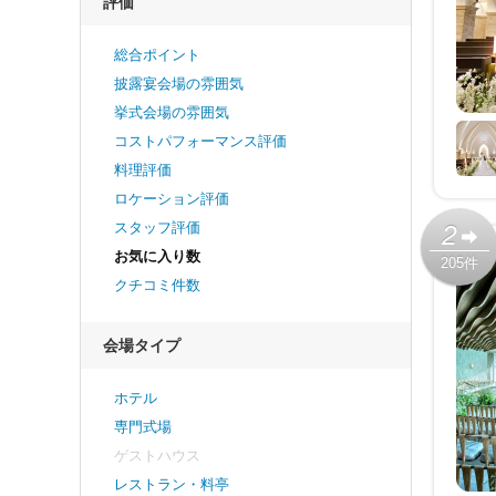
評価
総合ポイント
披露宴会場の雰囲気
挙式会場の雰囲気
コストパフォーマンス評価
料理評価
ロケーション評価
スタッフ評価
2
お気に入り数
205件
クチコミ件数
会場タイプ
ホテル
専門式場
ゲストハウス
レストラン・料亭