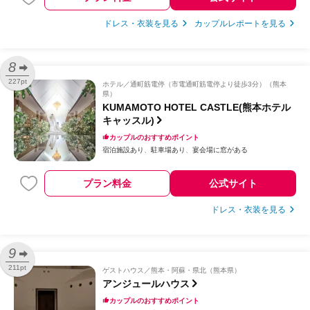
ドレス・衣装を見る
カップルレポートを見る
8
227pt
ホテル
通町筋電停（市電通町筋電停より徒歩3分）（熊本
県）
KUMAMOTO HOTEL CASTLE(熊本ホテル
キャッスル)
カップルのおすすめポイント
宿泊施設あり
駐車場あり
宴会場に窓がある
プラン料金
公式サイト
ドレス・衣装を見る
9
211pt
ゲストハウス
熊本・阿蘇・県北（熊本県）
アンジュールハウス
カップルのおすすめポイント