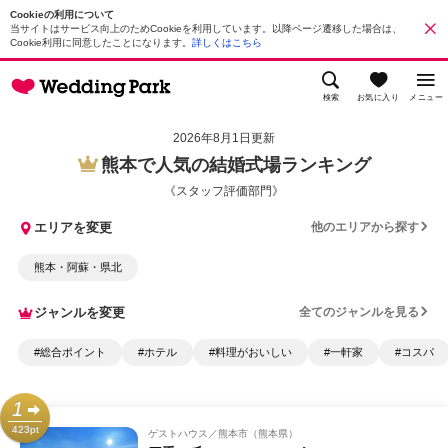
Cookieの利用について
当サイトはサービス向上のためCookieを利用しています。以降ページ遷移した場合は、
Cookie利用に同意したことになります。
詳しくはこちら
検索
お気に入り
メニュー
2026年8月1日更新
熊本で人気の結婚式場ランキング
《スタッフ評価部門》
エリアを変更
他のエリアから探す
熊本・阿蘇・県北
ジャンルを変更
全てのジャンルを見る
#総合ポイント
#ホテル
#料理がおいしい
#一軒家
#コスパ
1
423pt
ゲストハウス
熊本市（熊本県）