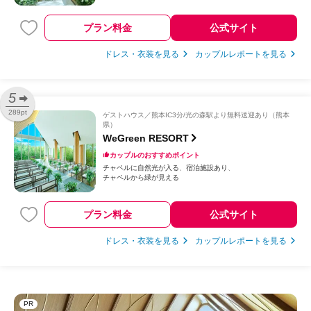
プラン料金
公式サイト
ドレス・衣装を見る
カップルレポートを見る
5
289pt
ゲストハウス
熊本IC3分/光の森駅より無料送迎あり（熊本
県）
WeGreen RESORT
カップルのおすすめポイント
チャペルに自然光が入る
宿泊施設あり
チャペルから緑が見える
プラン料金
公式サイト
ドレス・衣装を見る
カップルレポートを見る
PR