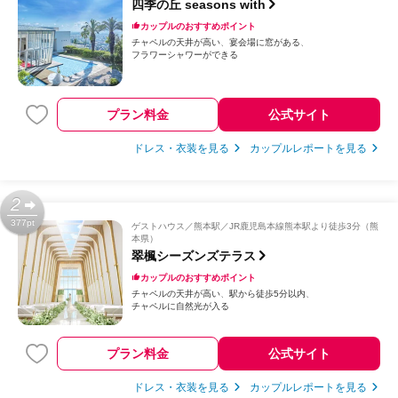
四季の丘 seasons with
カップルのおすすめポイント
チャペルの天井が高い
宴会場に窓がある
フラワーシャワーができる
プラン料金
公式サイト
ドレス・衣装を見る
カップルレポートを見る
2
377pt
ゲストハウス
熊本駅／JR鹿児島本線熊本駅より徒歩3分（熊
本県）
翠楓シーズンズテラス
カップルのおすすめポイント
チャペルの天井が高い
駅から徒歩5分以内
チャペルに自然光が入る
プラン料金
公式サイト
ドレス・衣装を見る
カップルレポートを見る