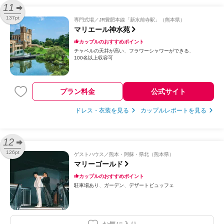
11
137pt
専門式場
JR豊肥本線「新水前寺駅」（熊本県）
マリエール神水苑
カップルのおすすめポイント
チャペルの天井が高い
フラワーシャワーができる
100名以上収容可
プラン料金
公式サイト
ドレス・衣装を見る
カップルレポートを見る
12
126pt
ゲストハウス
熊本・阿蘇・県北（熊本県）
マリーゴールド
カップルのおすすめポイント
駐車場あり
ガーデン
デザートビュッフェ