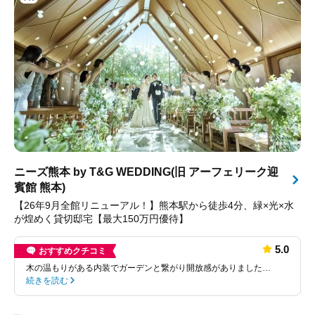
ニーズ熊本 by T&G WEDDING(旧 アーフェリーク迎
賓館 熊本)
【26年9月全館リニューアル！】熊本駅から徒歩4分、緑×光×水
が煌めく貸切邸宅【最大150万円優待】
5.0
おすすめクチコミ
木の温もりがある内装でガーデンと繋がり開放感がありました…
続きを読む