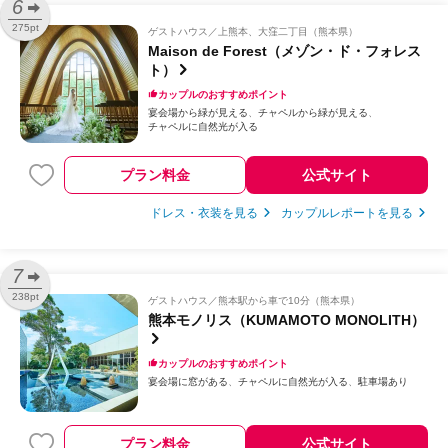
6
275pt
ゲストハウス
上熊本、大窪二丁目（熊本県）
Maison de Forest（メゾン・ド・フォレス
ト）
カップルのおすすめポイント
宴会場から緑が見える
チャペルから緑が見える
チャペルに自然光が入る
プラン料金
公式サイト
ドレス・衣装を見る
カップルレポートを見る
7
238pt
ゲストハウス
熊本駅から車で10分（熊本県）
熊本モノリス（KUMAMOTO MONOLITH）
カップルのおすすめポイント
宴会場に窓がある
チャペルに自然光が入る
駐車場あり
プラン料金
公式サイト