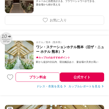
チャペルに自然光が入る
フラワーシャワーができる
宴会場から緑が見える
お気に入り
10
187pt
ホテル
熊本（熊本県）
ワン・ステーションホテル熊本（旧ザ・ニュ
ー ホテル 熊本）
カップルのおすすめポイント
駅から徒歩5分以内
宿泊施設あり
宴会場の天井が高い
プラン料金
公式サイト
ドレス・衣装を見る
カップルレポートを見る
PR