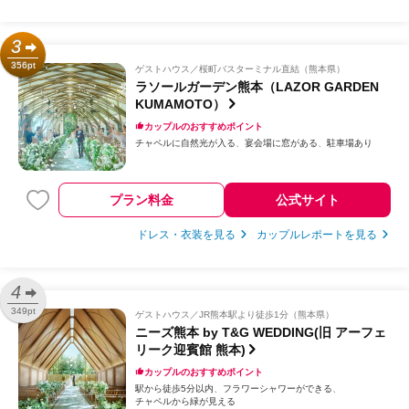
3
356pt
ゲストハウス
桜町バスターミナル直結（熊本県）
ラソールガーデン熊本（LAZOR GARDEN
KUMAMOTO）
カップルのおすすめポイント
チャペルに自然光が入る
宴会場に窓がある
駐車場あり
プラン料金
公式サイト
ドレス・衣装を見る
カップルレポートを見る
4
349pt
ゲストハウス
JR熊本駅より徒歩1分（熊本県）
ニーズ熊本 by T&G WEDDING(旧 アーフェ
リーク迎賓館 熊本)
カップルのおすすめポイント
駅から徒歩5分以内
フラワーシャワーができる
チャペルから緑が見える