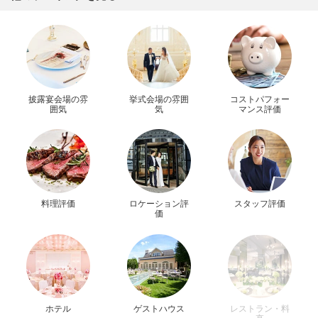
披露宴会場の雰
挙式会場の雰囲
コストパフォー
囲気
気
マンス評価
料理評価
ロケーション評
スタッフ評価
価
ホテル
ゲストハウス
レストラン・料