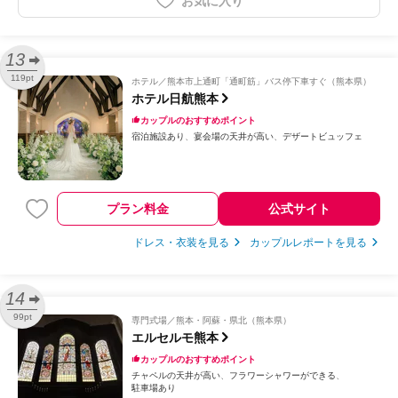
お気に入り
13
119pt
ホテル
熊本市上通町「通町筋」バス停下車すぐ（熊本県）
ホテル日航熊本
カップルのおすすめポイント
宿泊施設あり
宴会場の天井が高い
デザートビュッフェ
プラン料金
公式サイト
ドレス・衣装を見る
カップルレポートを見る
14
99pt
専門式場
熊本・阿蘇・県北（熊本県）
エルセルモ熊本
カップルのおすすめポイント
チャペルの天井が高い
フラワーシャワーができる
駐車場あり