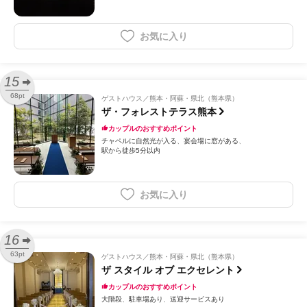
お気に入り
15
68pt
ゲストハウス
熊本・阿蘇・県北（熊本県）
ザ・フォレストテラス熊本
カップルのおすすめポイント
チャペルに自然光が入る
宴会場に窓がある
駅から徒歩5分以内
お気に入り
16
63pt
ゲストハウス
熊本・阿蘇・県北（熊本県）
ザ スタイル オブ エクセレント
カップルのおすすめポイント
大階段
駐車場あり
送迎サービスあり