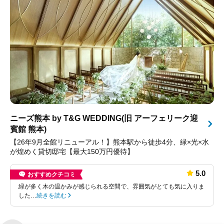
ニーズ熊本 by T&G WEDDING(旧 アーフェリーク迎
賓館 熊本)
【26年9月全館リニューアル！】熊本駅から徒歩4分、緑×光×水
が煌めく貸切邸宅【最大150万円優待】
5.0
おすすめクチコミ
緑が多く木の温かみが感じられる空間で、雰囲気がとても気に入りま
した…
続きを読む