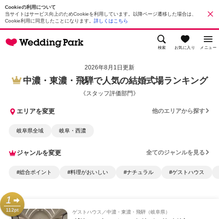
Cookieの利用について
当サイトはサービス向上のためCookieを利用しています。以降ページ遷移した場合は、
Cookie利用に同意したことになります。
詳しくはこちら
検索
お気に入り
メニュー
2026年8月1日更新
中濃・東濃・飛騨で人気の結婚式場ランキング
《スタッフ評価部門》
エリアを変更
他のエリアから探す
岐阜県全域
岐阜・西濃
ジャンルを変更
全てのジャンルを見る
#総合ポイント
#料理がおいしい
#ナチュラル
#ゲストハウス
1
112pt
ゲストハウス
中濃・東濃・飛騨（岐阜県）