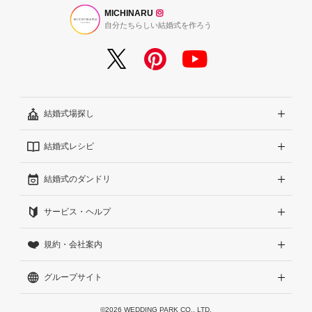
MICHINARU
自分たちらしい結婚式を作ろう
結婚式場探し
結婚式レシピ
エリアから探す
結婚式のダンドリ
こだわりから探す
結婚式準備レポート『ハナレポ』
サービス・ヘルプ
雰囲気から探す
結婚式当日の動画『ムビレポ』
結婚準備ガイド
規約・会社案内
見積りから探す
Wedding Park Magazine
サイトコンセプト
グループサイト
ランキングから探す
結婚お悩みQ&A
はじめての方へ
利用規約
アワード受賞会場から探す
運営方針（クチコミへの取り組み）
プライバシーポリシー
Wedding Park 海外
©2026 WEDDING PARK CO., LTD.