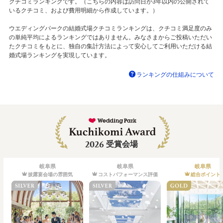
クチコミランキングです。（こちらの内容は訪問日が3年以内の公開されて
いるクチコミ、および費用明細から作成しています。）
ウエディングパークの結婚式場クチコミランキングは、クチコミ満足度のみ
の単純平均によるランキングではありません。みなさまからご投稿いただい
たクチコミをもとに、独自の集計方法によって安心してご利用いただける結
婚式場ランキングを実現しています。
ランキングの仕組みについて
2026
受賞会場
岐阜県
岐阜県
岐阜県
披露宴会場の雰囲気
コストパフォーマンス評価
総合ポイント