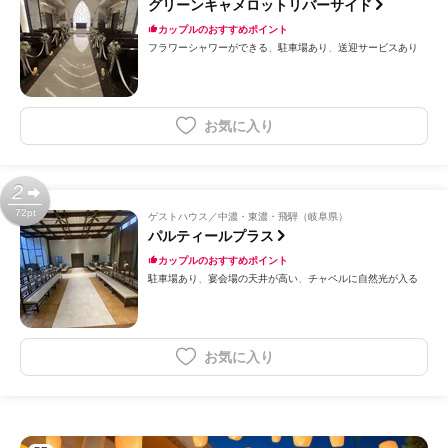
グリーンキャメロットリバーサイド
カップルのおすすめポイント
フラワーシャワーができる
駐車場あり
送迎サービスあり
お気に入り
2
72pt
ゲストハウス
中濃・東濃・飛騨（岐阜県）
パルティールプラス
カップルのおすすめポイント
駐車場あり
宴会場の天井が高い
チャペルに自然光が入る
お気に入り