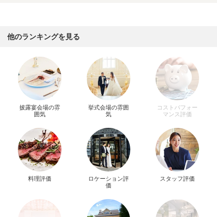
他のランキングを見る
披露宴会場の雰
挙式会場の雰囲
コストパフォー
囲気
気
マンス評価
料理評価
ロケーション評
スタッフ評価
価