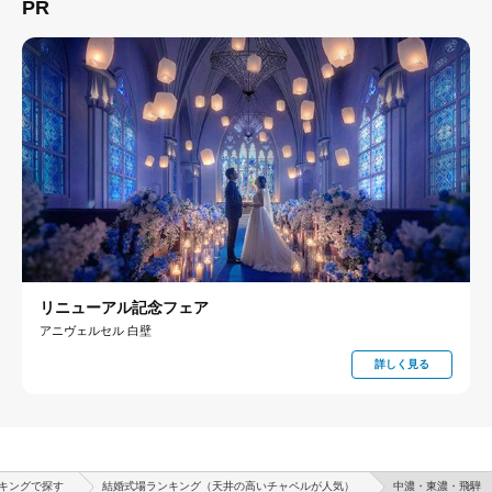
PR
リニューアル記念フェア
アニヴェルセル 白壁
詳しく見る
キングで探す
結婚式場ランキング（天井の高いチャペルが人気）
中濃・東濃・飛騨