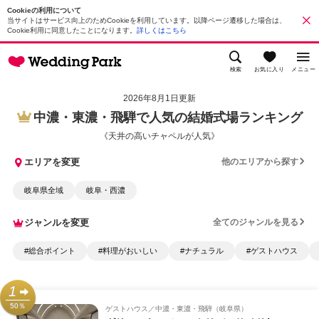
Cookieの利用について
当サイトはサービス向上のためCookieを利用しています。以降ページ遷移した場合は、
Cookie利用に同意したことになります。
詳しくはこちら
検索
お気に入り
メニュー
2026年8月1日更新
中濃・東濃・飛騨で人気の結婚式場ランキング
《天井の高いチャペルが人気》
エリアを変更
他のエリアから探す
岐阜県全域
岐阜・西濃
ジャンルを変更
全てのジャンルを見る
#総合ポイント
#料理がおいしい
#ナチュラル
#ゲストハウス
1
50％
ゲストハウス
中濃・東濃・飛騨（岐阜県）