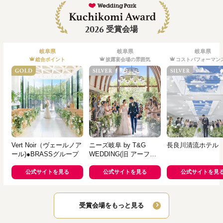
2026
受賞会場
岐阜県
岐阜県
岐阜県
総合ポイント
披露宴会場の雰囲気
コストパフォーマン
Vert Noir（ヴェールノア
ニーズ岐阜 by T&G
長良川清流ホテル
ール)●BRASSグループ
WEDDING(旧 アーフェ
リーク迎賓館 岐阜)
公式サイトを見る
公式サイトを見る
公式サイトを見
受賞会場をもっと見る